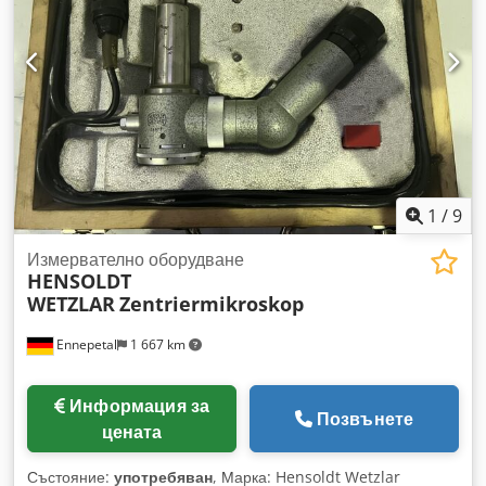
1
/
9
Измервателно оборудване
HENSOLDT
WETZLAR
Zentriermikroskop
Ennepetal
1 667 km
Информация за
Позвънете
цената
Състояние:
употребяван
, Марка: Hensoldt Wetzlar