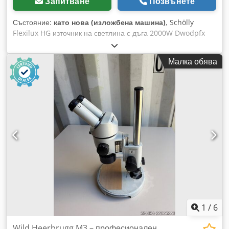
Запитване
Позвънете
Състояние:
като нова (изложбена машина)
, Schölly
Flexilux HG източник на светлина с дъга 2000W Dwodpfx
Aofr T Hvjl Aja Бяла светлина/UV плъзгач Цени EXW
Малка обява
1
/
6
Wild Heerbrugg M3 – професионален