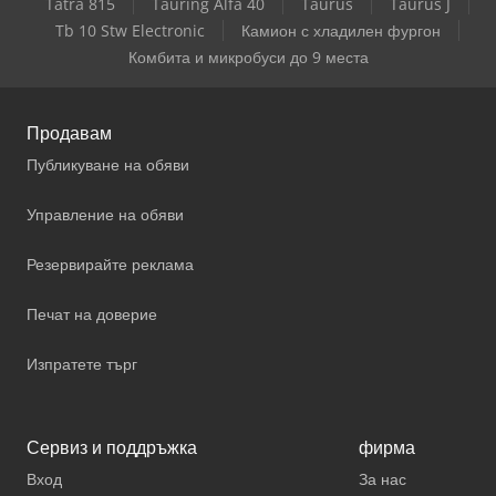
Tatra 815
Tauring Alfa 40
Taurus
Taurus J
Tb 10 Stw Electronic
Камион с хладилен фургон
Комбита и микробуси до 9 места
Продавам
Публикуване на обяви
Управление на обяви
Резервирайте реклама
Печат на доверие
Изпратете търг
Сервиз и поддръжка
фирма
Вход
За нас