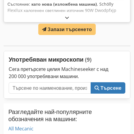
Състояние:
като нова (изложбена машина)
, Schölly
Flexilux халогенен светлинен източник 90W Dwodpfxjp
Ecfwe Al Aoa
Запази търсенето
Употребяван микроскопи
(9)
Сега претърсете целия Machineseeker с над
200 000 употребявани машини.
Търсене
Разгледайте най-популярните
обозначения на машини:
All Mecanic