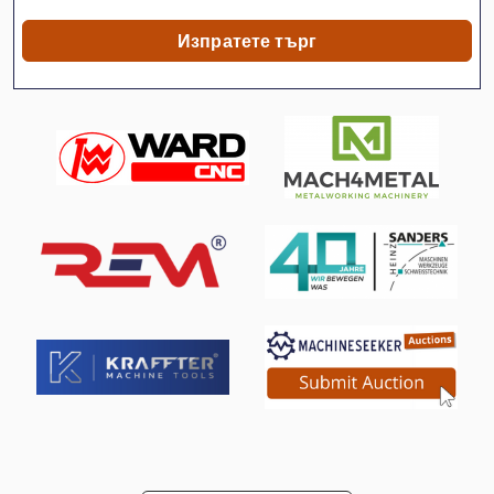
Машина На Храните
Изпратете търг
Микро Wave Устройство
Мият Се
Място На Производство
Намаляване На Машина
Пред Слайд
Производство На Строителни Материали
Работни Превозно Средство
Разработване На Филм Машина
Свързване На Машина
Транспортни Каси