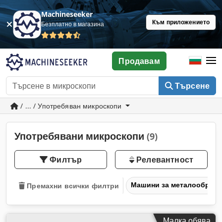
Machineseeker
Към приложението
Безплатно в магазина
Продавам
Търсене
/ ... / Употребяван микроскопи
Употребявани микроскопи
(9)
Филтър
Релевантност
Машини за металообраб
Премахни всички филтри
Малка обява