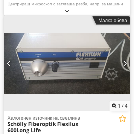
Центриращ микроскоп с затягаща резба, напр. за машини
Deckel Dwedpfsy Tbwwjx Al Aja
Малка обява
1
/
4
Халогенен източник на светлина
Schölly Fiberoptik
Flexilux
600Long Life