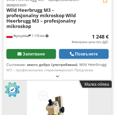
микроскоп
Wild Heerbrugg M3 –
profesjonalny mikroskop
Wild
Heerbrugg M3 – profesjonalny
mikroskop
1 248 €
Wymysłów
1 170 km
Фиксирана цена без ДДС
Запитване
Позвънете
Състояние:
много добро (употребяван)
, Wild Heerbrugg
M3 – професионален стереомикроскоп Предлагам
висококачествен стереомикроскоп от престижната
швейцарска фирма Wild Heerbrugg. Уредът намира
Малка обява
приложение в лаборатории, контрол на качеството,
електроника, бижутерство, часовникарство и прецизни
работи. Технически данни: • Производител: Wild Heerbrugg
Dedpfozagapex Al Ajwa • Модел: M3 • Държава на
производство: Швейцария • Бинокулярна глава •
Регулиране на фокуса • Солидна лабораторна стойка •