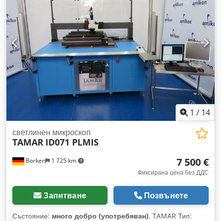
1
/
14
светлинен микроскоп
TAMAR
ID071 PLMIS
7 500 €
Borken
1 725 km
Фиксирана цена без ДДС
Запитване
Позвънете
Състояние:
много добро (употребяван)
, TAMAR Тип: