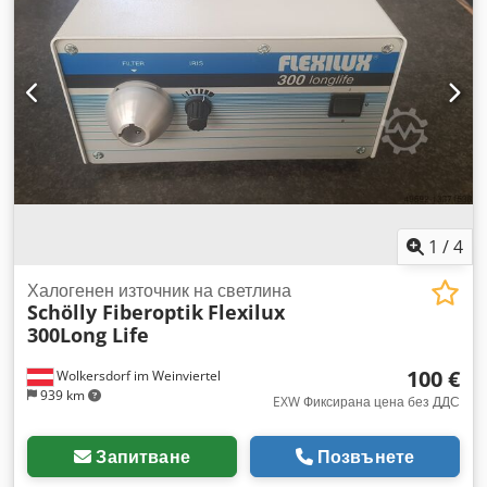
1
/
4
Халогенен източник на светлина
Schölly Fiberoptik
Flexilux
300Long Life
100 €
Wolkersdorf im Weinviertel
939 km
EXW Фиксирана цена без ДДС
Запитване
Позвънете