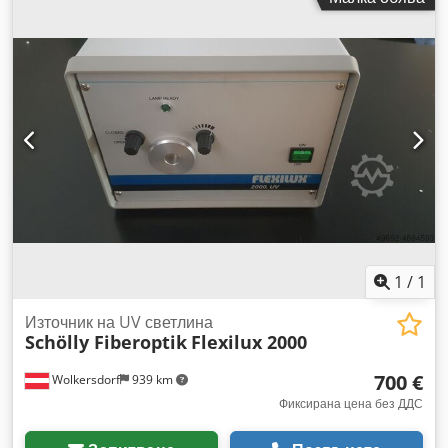
1
/
1
Източник на UV светлина
Schölly Fiberoptik
Flexilux 2000
700 €
Wolkersdorf
939 km
Фиксирана цена без ДДС