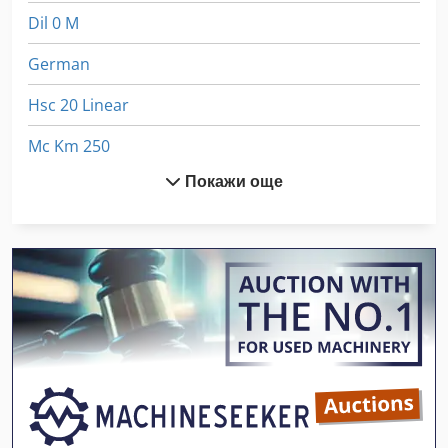
Dil 0 M
German
Hsc 20 Linear
Mc Km 250
Покажи още
Meh 5 2 1 8 B
Mi Nn
Mic Tm 22
Mikasa Mtx 70
Ng 200
Вмъкване На Машина
Вмъкване На Машини