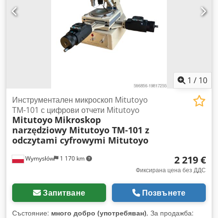
Висококачествена оптика Състояние: Употребявана стока.
Визуално добро състояние, видими нормални следи от
употреба. Продава се точно в конфигурацията, показана на
снимките.
1
/
10
Инструментален микроскоп Mitutoyo
TM-101 с цифрови отчети Mitutoyo
Mitutoyo
Mikroskop
narzędziowy Mitutoyo TM-101 z
odczytami cyfrowymi Mitutoyo
2 219 €
Wymysłów
1 170 km
Фиксирана цена без ДДС
Запитване
Позвънете
Състояние:
много добро (употребяван)
, За продажба: