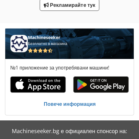
Рекламирайте тук
Усъвършенстване На Машина
Усъвършенстване На Машини
Machineseeker
Безплатно в магазина
№1 приложение за употребявани машини!
Повече информация
Machineseeker.bg е официален спонсор на: