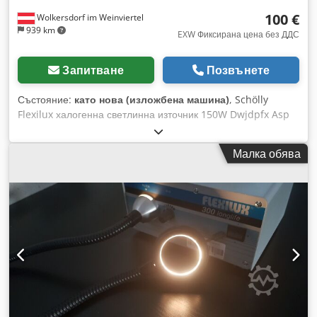
100 €
Wolkersdorf im Weinviertel
939 km
EXW Фиксирана цена без ДДС
Запитване
Позвънете
Състояние:
като нова (изложбена машина)
, Schölly
Flexilux халогенна светлинна източник 150W Dwjdpfx Asp
Ecfzsl Aoa
Малка обява