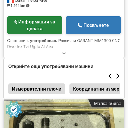
Contamine-sur-Arve
сме на разположение по телефона.
1 564 km
Информация за
Позвънете
цената
Състояние:
употребяван
, Различни GARANT MM1300 CNC
Dwodex Tvi Ujpfx Al Aea
Открийте още употребявани машини
0
Измервателни плочи
Координатни измерва
Малка обява