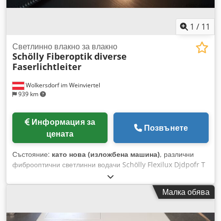
1
/
11
Светлинно влакно за влакно
Schölly Fiberoptik
diverse
Faserlichtleiter
Wolkersdorf im Weinviertel
939 km
Информация за
Позвънете
цената
Състояние:
като нова (изложбена машина)
, различни
фиброоптични светлинни водачи Schölly Flexilux Djdpofr T
Ihjfx Al Ajwa - Пръстеновидни светлини - Гъвкави
"лебедови шийки" - Единични светлинни водачи От 100 € /
Малка обява
бр. (единичен светлинен водач) до 350 € (голям
пръстеновиден светлинен водач) Цени EXW, възможна
отстъпка при количество