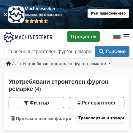
Machineseeker
Към приложението
Безплатно в магазина
Продавам
Търсене
/ ... / Употребяван строителен фургон ремарке
Употребявани строителен фургон
ремарке
(4)
Филтър
Релевантност
Транспортни и товарни 
Премахни всички филтри