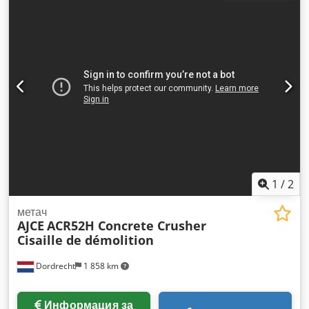
кофа 1600 мм за компактни и колесни товарачи, със захват
за Bobcat
1
/
2
метач
AJCE
ACR52H Concrete Crusher
Cisaille de démolition
Dordrecht
1 858 km
Информация за