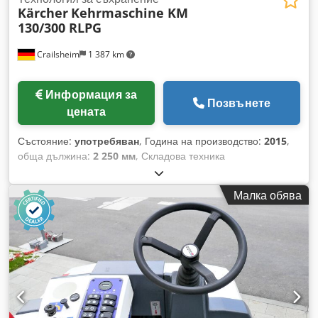
Kärcher
Kehrmaschine KM
130/300 RLPG
Crailsheim
1 387 km
Информация за
Позвънете
цената
Състояние:
употребяван
, Година на производство:
2015
,
обща дължина:
2 250 мм
, Складова техника
Dcodpfxezcztvo Al Tjk Почистваща машина Kärcher KM
130/300 RLPG Задвижване: дизелово Година на
Малка обява
производство: 2015