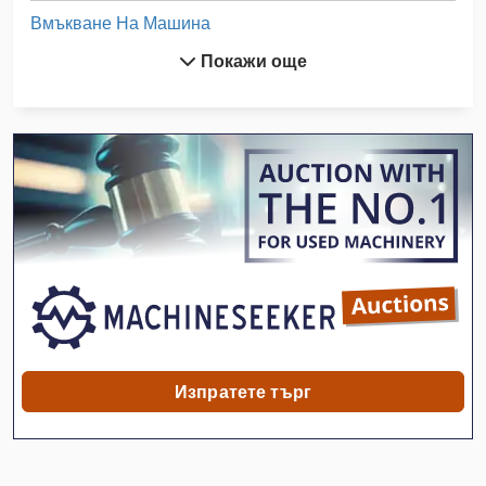
Вмъкване На Машина
Покажи още
Вмъкване На Машини
За Съхранение На Багаж
Лента Rp
Лист За Почистване На Машини
Машина За Миене На Бутилки
Машина За Миене На Гуми
Машина За Миене На Стъкла
Машина За Обрязване На Четка
Изпратете търг
Машина На Храните
Място На Производство