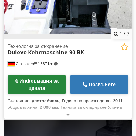
1
/
7
Технология за съхранение
Dulevo
Kehrmaschine 90 BK
Crailsheim
1 387 km
Информация за
Позвънете
цената
Състояние:
употребяван
, Година на производство:
2011
,
обща дължина:
2 000 мм
, Техника за складиране Улична
метяща машина Dulevo 90 BK Dcedpfx Aljzcztpj Tok
Задвижване: Газово Година на производство: 2011