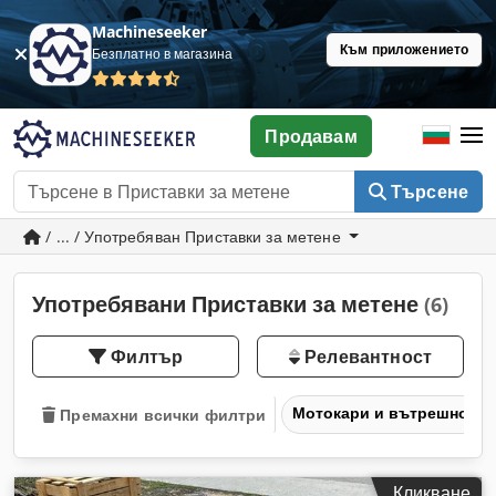
Machineseeker
Към приложението
Безплатно в магазина
Продавам
Търсене
/ ... / Употребяван Приставки за метене
Употребявани Приставки за метене
(6)
Филтър
Релевантност
Мотокари и вътрешнозав
Премахни всички филтри
Кликване