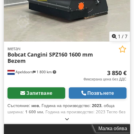
1
/
7
метач
Bobcat
Cangini SPZ160 1600 mm
Bezem
3 850 €
Apeldoorn
1 800 km
Фиксирана цена без ДДС
Запитване
Позвънете
Състояние:
нов
, Година на производство:
2023
, обща
ширина:
1 600 мм
, Година на производство: 2023 Тегло без
товар: 435 кг CE-маркировка: да Общо състояние: много
добро Техническо състояние: много добро Dcsdpfx Aljp T
Малка обява
Sybs Tsk Външен вид: много добър Нова Cangini метачна