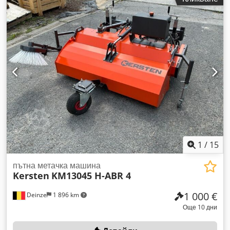
1
/
15
пътна метачка машина
Kersten
KM13045 H-ABR 4
1 000 €
Deinze
1 896 km
Още 10 дни