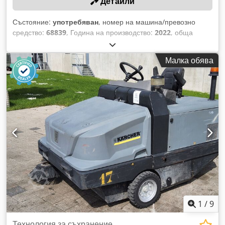
Детайли
Състояние:
употребяван
, номер на машина/превозно
средство:
68839
, Година на производство:
2022
, обща
височина:
750 мм
, обща дължина:
1 400 мм
, обща ширина:
1 200 мм
, Собствено тегло: 133 кг Работна ширина: 1300
Малка обява
см Система за бърза смяна: Да Dcodpfx Alozrwxle Tok
Работна ширина: 1300 мм Диаметър на четката: 450 мм
Задвижване: хидравлично Оборудван със странична четка
Максимален ъгъл на завъртане: 26° (наляво и надясно)
Тегло: 133 кг Размери: 1400 × 1200 × 750 мм Оборудван с
окачване с люлеещ се механизъм и система за бърза
смяна. Подходящ за монтаж на прикачно триъгълно
устройство (А-образна рамка), преден навес от категория
I/II или специални бързи съединители на предни косачки.
Състояние: неизползван
1
/
9
Технология за съхранение