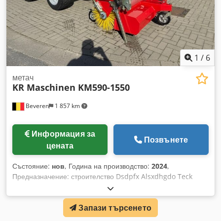
1
/
6
метач
KR Maschinen KM590-1550
Beveren
1 857 km
Информация за
Позвънете
цената
Състояние:
нов
, Година на производство:
2024
,
Предназначение: строителство Dsdpfx Alsxdhgdo Teck
Свържете се с Кристоф Ван Хавере за повече
информация.
Запази търсенето