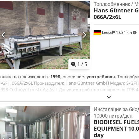
Топлообменник / М
Hans Güntner 
066A/2x6L
Leese
1 634 km
1
/
5
Година на производство:
1998
, състояние:
употребяван
, Топлообм
S-GFH 066A/2x6L Производител: Hans Güntner GmbH Модел: S-GFH 
1998 Codpoyrdxmsfx Ag Asrf Допустимо работно налягане по TRB 4
температура по TRB 401: 95 °C Капацитет: 199 литра Вентилатор – т
121265) Нетна покупна цена: 7.000 € без ДДС. ДДС се начислява о
Инсталация за биод
и междинни продажби са възможни. Продава се без гаранция и отго
10000 литра/ден
се обработват от понеделник до петък, от 8 до 16 ч.
BIODIESEL FUEL
EQUIPMENT
10,0
day