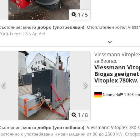
1
/
5
Състояние:
много добро (употребяван)
, Отоплителен котел Vies
Crjdpfxeyzct Ns Ag Aef
Viessmann Vitople
за биогаз.
Viessmann Vito
Biogas geeignet
Vitoplex 780kw.
Neumarkt
1 303 k
1
/
8
Състояние:
много добро (употребяван)
, Viessmann Vitoplex 780 
постоянно с употребявани и нови машини от 80 до 2500 kW. Credp