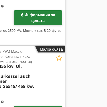
m
Информация за
цената
erus 2500 kW. Масло + газ. В 20-футов
Малка обява
 kW.) Масло.
. Котел за ниска
ожна и експлоатац
55 kw. Öl.
urkessel auch
ner
 Ge515/ 455 kw.
m