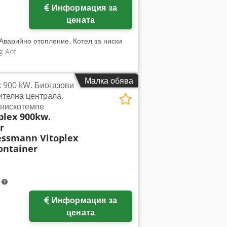
Информация за
цената
Аварийно отопление. Котел за ниски
g Aof
Малка обява
 900 kW. Биогазови
ителна централа,
 нискотемпе
plex 900kw.
r
essmann Vitoplex
ontainer
m
Информация за
цената