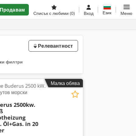
Продавам
Език
Списък с любими
(0)
Вход
Меню
Релевантност
ки филтри
Малка обява
е Buderus 2500 kW.
футов морски
erus 2500kw.
uß
theizung
 Öl+Gas. in 20
er