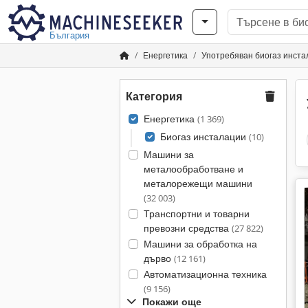
България
Енергетика
Употребяван биогаз инста
Категория
Енергетика
(1 369)
Биогаз инсталации
(10)
Машини за
металообработване и
металорежещи машини
(32 003)
Транспортни и товарни
превозни средства
(27 822)
Машини за обработка на
дърво
(12 161)
Автоматизационна техника
(9 156)
Покажи още