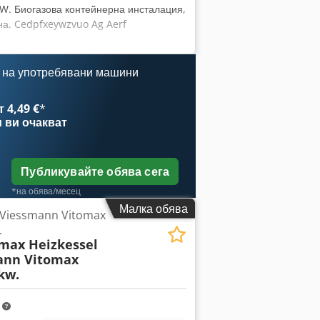
kW. Биогазова контейнерна инсталация,
на. Cedpfxeywzvuo Ag Aerf
 на употребявани машини
 4,49 €
*
и
ви очакват
Публикувайте обява сега
*на обява/месец
Малка обява
 Viessmann Vitomax
.
max Heizkessel
ann Vitomax
kw.
m