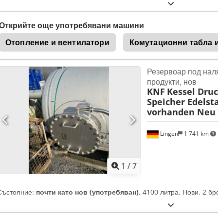
Открийте още употребявани машини
Отопление и вентилатори
Комутационни табла 
Резервоар под нал
продукти, нов
KNF
Kessel Druc
Speicher Edelsta
vorhanden Neu
Lingen
1 741 km
1
/
7
Състояние:
почти като нов (употребяван)
, 4100 литра. Нови, 2 б