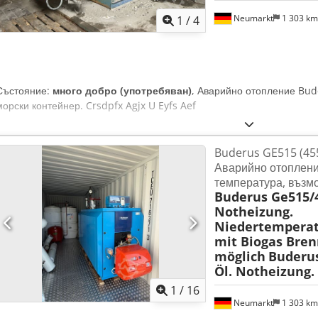
Neumarkt
1 303 k
1
/
4
Състояние:
много добро (употребяван)
, Аварийно отопление Bud
морски контейнер. Crsdpfx Agjx U Eyfs Aef
Buderus GE515 (455
Аварийно отопление
температура, възм
Buderus Ge515/4
Notheizung.
Niedertemperat
mit Biogas Bren
möglich
Buderus
Öl. Notheizung.
1
/
16
Neumarkt
1 303 k