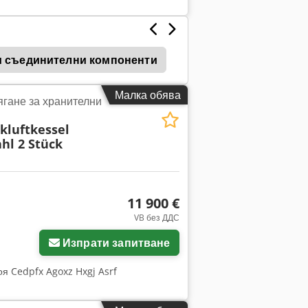
и съединителни компоненти
Viessmann
Viessm
Малка обява
ягане за хранителни
kluftkessel
hl 2 Stück
11 900 €
VB без ДДС
Изпрати запитване
роя Cedpfx Agoxz Hxgj Asrf