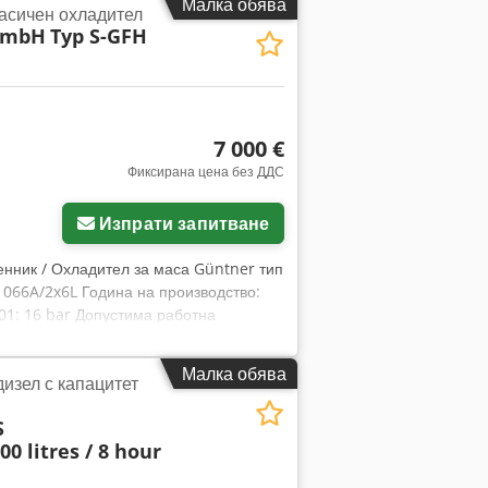
Малка обява
асичен охладител
GmbH
Typ S-GFH
7 000 €
Фиксирана цена без ДДС
Изпрати запитване
енник / Охладител за маса Güntner тип
066A/2x6L Година на производство:
01: 16 bar Допустима работна
ип/номер: FH 065 – SDK.41.6 (ZA
тделно във фактурата. Промени, грешки
Малка обява
изел с капацитет
ворност само на търговци. Запитвания
S
00 litres / 8 hour