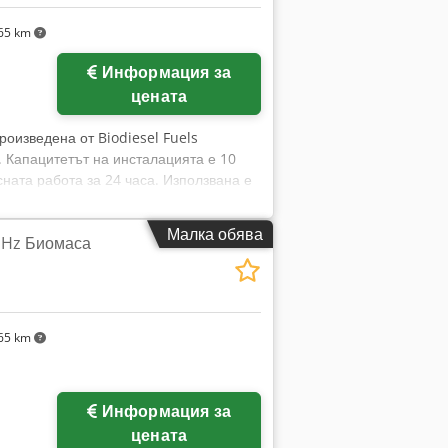
65 km
Информация за
цената
роизведена от Biodiesel Fuels
. Капацитетът на инсталацията е 10
сната работа за 24 часа. Използвана е
xeyhc Rgo Ag Ajf Оборудването
дготовка на олио, (1) съд за подготовка
Малка обява
0 Hz Биомаса
65 km
Информация за
цената