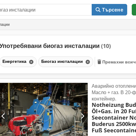
Търсене
лации
Употребявани биогаз инсталации
(10)
Енергетика
Биогаз инсталации
Премахни всич
Аварийно отоплени
Масло + газ. В 20-
контейнер.
Notheizung Bud
Öl+Gas. in 20 F
Seecontainer
No
Buderus 2500kw.
Fuß Seecontain