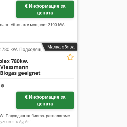
Информация за
цената
smann Vitomax с мощност 2100 kW.
Малка обява
x 780 kW. Подходящ
plex 780kw.
Viessmann
 Biogas geeignet
m
Информация за
цената
kW. Подходящ за биогаз, разполагаме
oyzcumsfx Ag Asf