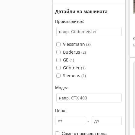
Детайли на машината
Производител:
Viessmann
(3)
Buderus
(2)
GE
(1)
Güntner
(1)
Siemens
(1)
Модел:
Цена:
-
Само с посочена цена