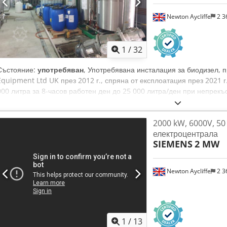
Newton Aycliffe
2 3
1
/
32
Състояние:
употребяван
, Употребявана инсталация за биодизел, п
Equipment Ltd UK през 2012 г., спряна от експлоатация през 2021 г
000 литра за 8-часов работен ден до 25 000 литра/ден при непрекъ
за обработка на използвани слънчогледово и палмово олио. Credpf
включва: (3) сепаратора, (2) реактора, (2) йонизатора, (2) съда за по
2000 kW, 6000V, 5
на метанол, (1) резервоар за биодизел.
електроцентрала
SIEMENS
2 MW
Newton Aycliffe
2 3
1
/
13