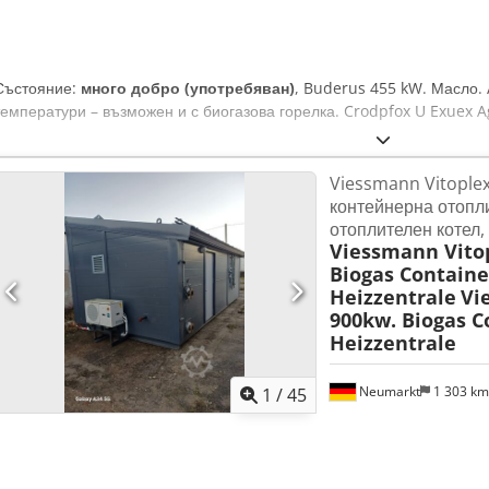
Състояние:
много добро (употребяван)
, Buderus 455 kW. Масло. 
температури – възможен и с биогазова горелка. Crodpfox U Exuex A
Viessmann Vitoplex
контейнерна отопл
отоплителен котел,
Viessmann Vito
Biogas Containe
Heizzentrale
Vi
900kw. Biogas C
Heizzentrale
Neumarkt
1 303 k
1
/
45