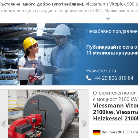
Състояние:
много добро (употребяван)
, Viessmann Vitoplex 900 
отоплителен център, година на производство 2021. Малко използва
Незабавно продаване
Публикувайте сега от
11 милиона купувач
Научете сега
+44 20 806 810 84
Отоплителен котел
с мощност 2100 kW
Viessmann Vito
2100kw.
Viessm
Heizkessel 2100
Neumarkt
1 303 k