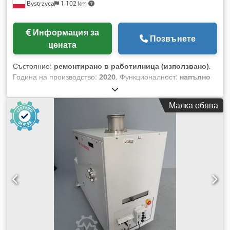
Bystrzyca
1 102 km
Информация за
Позвънете
цената
Състояние:
ремонтирано в работилница (използвано)
,
Година на производство:
2020
, Функционалност:
напълно
функциониращ
, Продава се въздуходувка Aerzen GM 130L
след регенерация. 12 месеца гаранция. Извършваме
Малка обява
ремонти на въздуходувки. Codpsxzdvcsfx Af Esrf