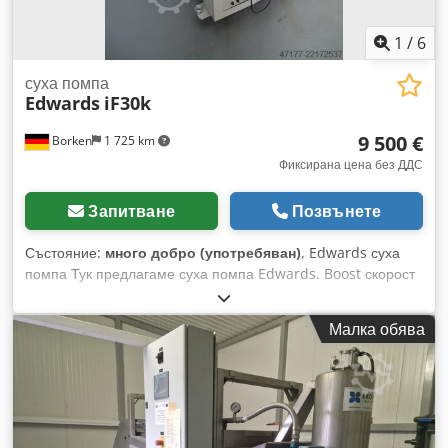
1
/
6
суха помпа
Edwards
iF30k
9 500 €
Borken
1 725 km
Фиксирана цена без ДДС
Запитване
Позвънете
Състояние:
много добро (употребяван)
, Edwards суха
помпа Тук предлагаме суха помпа Edwards. Boost скорост
m³/ч – 1800 Скорост на предварителната помпа m³/ч – 400
С интеркулер Връзка: 380-460V, 3-фазен, 50/60 Hz Тегло
Малка обява
(кг): 750 Cjdpfozfy N Hox Af Esrf Тип: iF30k NRC322000R
Състояние: употребявана (Промени и грешки в
техническите данни и посочената информация са
възможни!) На разположение сме за допълнителни
въпроси по телефона.