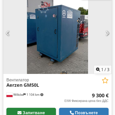
1
/
3
Вентилатор
Aerzen
GM50L
9 300 €
Wilków
1 104 km
EXW Фиксирана цена без ДДС
Запитване
Позвънете