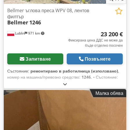
Bellmer ъглова преса WPV 08, лентов
филтър
Bellmer
1246
23 200 €
Lublin
971 km
Фиксирана цена ДДС не може да
бъде отделно посочен
Запитване
Позвънете
Състояние:
ремонтирано в работилница (използвано)
,
номер на машина/превозно средство:
1246
, • Състояние:
Изисква рециклиране / Подлежи на основен ремонт
Crodpfezr H Ddjx Af Ejf Описание: Машината е
Малка обява
предназначена за обезводняване и обработка на утайки от
пречиствателни станции. • Цена: 23 200 евро Забележка:
Механичните части са рециклирани, включително нов вал,
покрит с гума. Цялата конструкция е галванизирана.