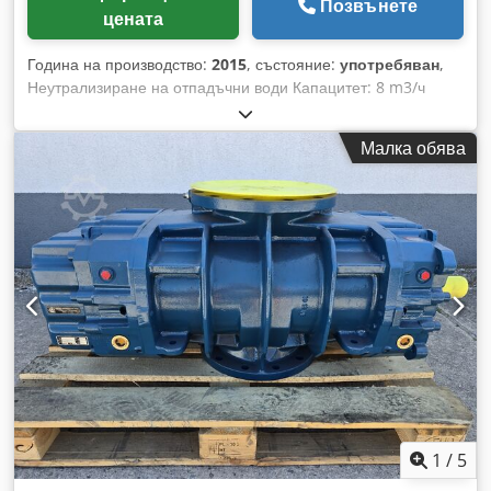
Позвънете
цената
Година на производство:
2015
, състояние:
употребяван
,
Неутрализиране на отпадъчни води Капацитет: 8 m3/ч
Управление / Контрол: Управляващ шкаф с сензорен
дисплей / WAGO Оборудване: Резервоар за неутрализация
Малка обява
(37 hl); Краен контролен резервоар (4,5 hl); Резервоар за
основи; Резервоар за киселини; Помпи; Измервателна,
сензорна и контролна техника; Управляващ шкаф Cedjxbqr
Djpfx Af Eorf
1
/
5