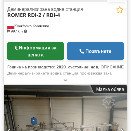
Деминерализирана водна станция
ROMER
RDI-2 / RDI-4
Skarżysko-Kamienna
997 km
Информация за
Позвънете
цената
Година на производство:
2020
, състояние:
нов
, ОПИСАНИЕ
Деминерализираната водна станция произвежда така
наречената полудеминерализирана вода с помощта на
йонообменна технология. Станцията се състои от 3 колони:
Малка обява
- Силно киселинен катионен обменник в натриев цикъл;
Crodpfxefz I Uie Af Eef - Силно основен анионен обменник,
работещ в хлориден цикъл; - Въглероден филтър. Нашите
станции за деминерализация RDI-2 / RDI-4 са оборудвани с
напълно автоматични управляващи глави. Колоните са
изработени от стомана AISI316L.