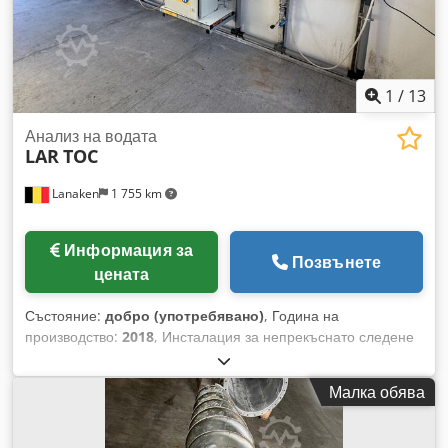
1
/
13
Анализ на водата
LAR
TOC
Lanaken
1 755 km
Информация за
Позвънете
цената
Състояние:
добро (употребявано)
, Година на
производство:
2018
, Инсталация за непрекъснато следене
на качеството на водата. Напълно сглобена и монтирана в
затворено помещение за измерване с климатизация
Малка обява
(мобилна). Codjzgcnbepfx Af Eorf Системата се състои от 3
компонента: * LAR Biomonitor * LAR QuickTNPO * LAR
QuickTOCultra