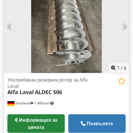
1
/
6
Употребяван резервен ротор за Alfa
Laval
Alfa Laval
ALDEC 506
Sinsheim
1 469 km
Информация за
Позвънете
цената