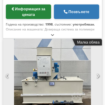
Информация за
Позвънете
цената
Година на производство:
1998
, състояние:
употребяван
,
Описание на машината: Дозираща система за полимери
Производител: PRO-ENTEC Модел: RM2 Година на
производство: 1998 Дозиране / транспортиране на: Течен
Малка обява
полимер Дебит: 2 - 30 л/ч Управление: Да Размери: Д 1.150
x Ш 600 x В 1.600 мм Тегло (празно): 100 кг Техническа
документация: Не Състояние: Употребяван Crodpfxsxa Atqj
Af Eef Цена: По запитване