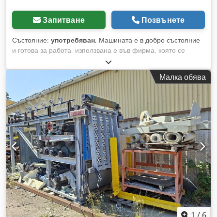
Запитване
Позвънете
Състояние:
употребяван
, Машината е в добро състояние
и готова за работа, използвана е във фирма, която се
занимава с измиване на зеленчуци. Машината извършва
предварителна обработка на отпадъчните води. Cedpfx
Малка обява
Aszc Ef Asf Eorf Моля, разгледайте и другите ми обяви.
1
/
6