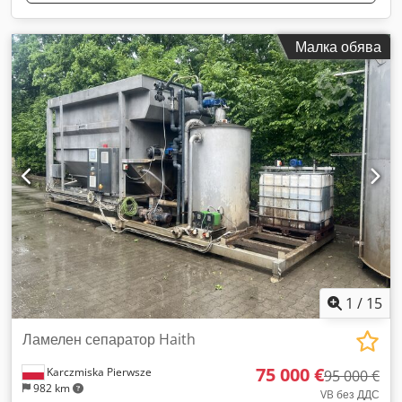
Малка обява
1
/
15
Ламелен сепаратор Haith
75 000 €
Karczmiska Pierwsze
95 000 €
982 km
VB без ДДС