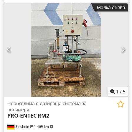
средство:
C18/016/NP/06
, Продавам преса за
Малка обява
обезводняване на утайки MONOBELT NP06-AD –
комплектна линия с помпи, резервоар за полимер и винт за
повдигане на обезводнените утайки, например, за
товарене в ремарке. Codpszhgprjfx Af Ejrf Година на
производство 2018 г., практически неизползвана, оказа се
неподходяща за извършваната дейност и бяха приложени
други решения.
1
/
5
Необходима е дозираща система за
полимери
PRO-ENTEC
RM2
Sinsheim
1 469 km