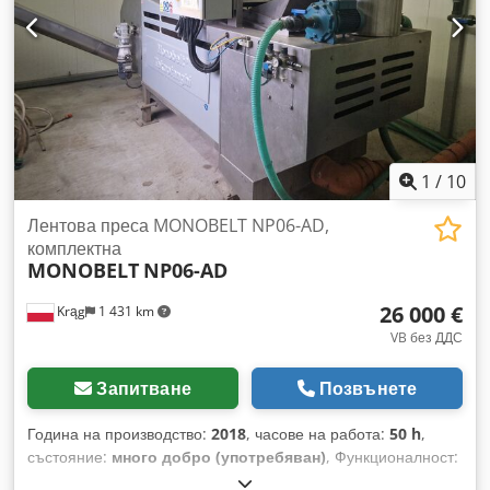
1
/
10
Лентова преса MONOBELT NP06-AD,
комплектна
MONOBELT
NP06-AD
26 000 €
Krąg
1 431 km
VB без ДДС
Запитване
Позвънете
Година на производство:
2018
, часове на работа:
50 h
,
състояние:
много добро (употребяван)
, Функционалност:
напълно функциониращ
, номер на машина/превозно