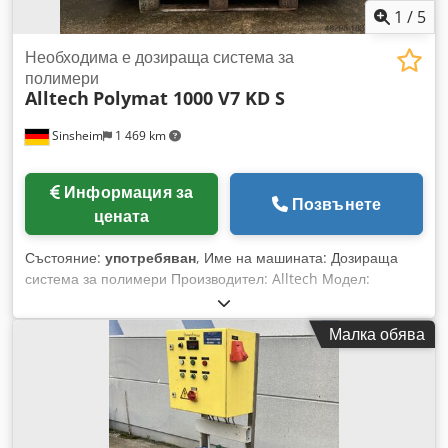
1
/
5
Необходима е дозираща система за
полимери
Alltech
Polymat 1000 V7 KD S
Sinsheim
1 469 km
Информация за
Позвънете
цената
Състояние:
употребяван
, Име на машината: Дозираща
система за полимери Производител: Alltech Модел:
Polymat 1000 V7 KD S Година на производство: 2003
Капацитет: 1000 литра Транспортиране / Дозиране на:
Малка обява
Прахообразни вещества Брой камери: 2 Управление: Да
Задвижване мотор: 1: 0,55 kW, 12 x 0,55 kW Изпълнение:
Хоризонтално Csdpfxevt Sdpo Af Eerf Размери: Дължина
2000 x Ширина 900 x Височина 1900 мм Тегло (празно):
1000 кг Техническа документация: Да Аксесоари: Дозатор
за сух продукт тип T09K0007 Състояние: Употребяван