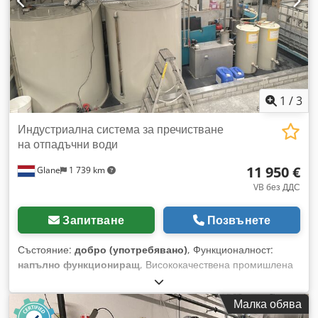
1
/
3
Индустриална система за пречистване
на отпадъчни води
11 950 €
Glane
1 739 km
VB без ДДС
Запитване
Позвънете
Състояние:
добро (употребявано)
, Функционалност:
напълно функциониращ
, Висококачествена промишлена
система за пречистване на отпадни води, специално
проектирана за предприятия, занимаващи се с нанасяне
Малка обява
на прахови покрития и обработка на метали. Тази