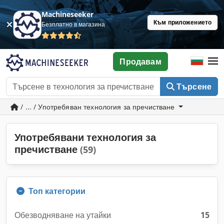
Machineseeker
Към приложението
Безплатно в магазина
Продавам
Търсене
/ ... / Употребяван технология за пречистване
Употребявани технология за
пречистване
(59)
Топ категории
Обезводняване на утайки
15