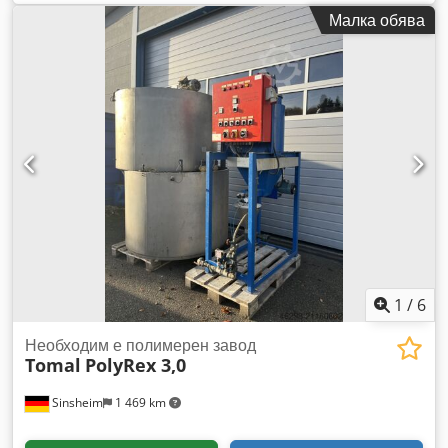
Aeyvixbof Ejrf Производител: Reiflock Модел: Reifomat 500
Малка обява
Година на производство: 1999 Производителност:
Дозировка на полимер: 0,12 - 2,5 л/мин. Дебит на вода: 40 -
160 л/мин. Размери: Д 1000 x Ш 750 x В 1500 мм Тегло без
товар: ок. 120 кг Техническа документация: да Състояние:
Употребяван Цена: По договаряне
1
/
6
Необходим е полимерен завод
Tomal
PolyRex 3,0
Sinsheim
1 469 km