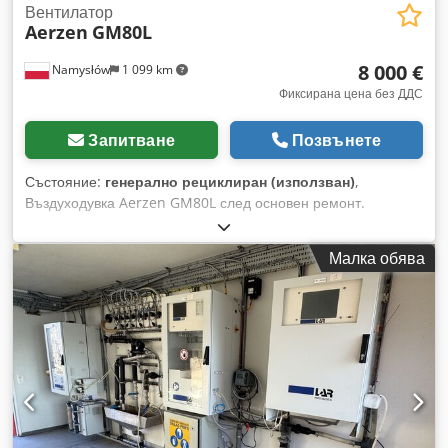
Вентилатор
Aerzen
GM80L
8 000 €
Namysłów
1 099 km
Фиксирана цена без ДДС
Запитване
Позвънете
Състояние:
генерално рециклиран (използван)
,
Въздуходувка Aerzen GM80L след основен ремонт.
Crsdpfsw Smvnox Af Esf
Малка обява