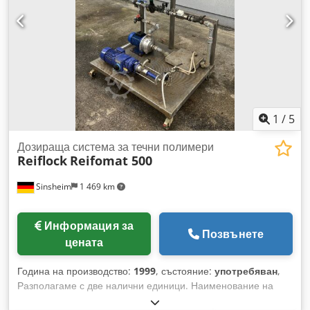
Цена: По запитване
1
/
5
Дозираща система за течни полимери
Reiflock
Reifomat 500
Sinsheim
1 469 km
Информация за
Позвънете
цената
Година на производство:
1999
, състояние:
употребяван
,
Разполагаме с две налични единици. Наименование на
машината: Дозираща система за течни полимери Codpfx