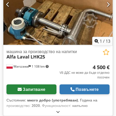
1
/
13
машина за производство на напитки
Alfa Laval
LHK25
4 500 €
Warszawa
1 108 km
VB ДДС не може да бъде отделно
посочен
Запитване
Позвънете
Състояние:
много добро (употребяван)
, Година на
производство:
2020
, Функционалност:
напълно
функциониращ
, номер на машина/превозно средство: