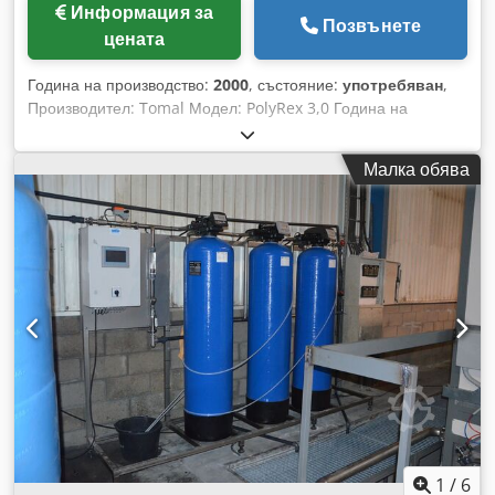
Информация за
Позвънете
цената
Година на производство:
2000
, състояние:
употребяван
,
Производител: Tomal Модел: PolyRex 3,0 Година на
производство: 2000 Обем: 2 x 1,5 м3 Дозиране/Доставка на:
Прахообразен полимер Брой камери: 2 Управление: Да
Малка обява
Материал: Неръждаема стомана Crsdpfx Afjyg E A Aj Eef
Изпълнение: Вертикално Размери: Д 1.900/1.050 x Ш
1.800/600 x В 2.200/2.200 мм Тегло празен: 300 кг
Техническа документация: Да Състояние: Употребяван
Цена: По запитване
1
/
6