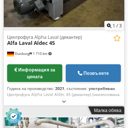
1
/
3
Центрофуга Alpha Laval (декантер)
Alfa Laval
Aldec 45
Duisburg
1 710 km
Информация за
Позвънете
цената
Година на производство:
2021
, състояние:
употребяван
,
Центрофуга Alpha Laval Aldec 45 (декантер) (неизползвана,
2021 г.) Високопроизводителна индустриална система за
декантиране, предназначена за непрекъснато
Малка обява
обезводняване на утайки при пречистване на отпадъчни
води в петрохимическата промишленост. Проектирана за
обработка както на маслени, така и на биологични утайки,