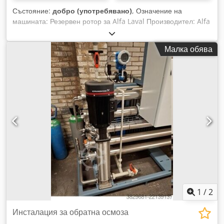
Състояние:
добро (употребявано)
, Означение на
машината: Резервен ротор за Alfa Laval Производител: Alfa
Laval Модел: ALDEC 506 Година на производство: -
Вътрешен диаметър на барабана: 450 mm Вътрешна
Малка обява
дължина на барабана: 1.240 mm Материал: Неръждаема
стомана Размери: Cjdpjza Dt Tefx Af Ejrf Собствено тегло:
1.000 kg Техническа документация: Не Състояние:
Употребяван, в добро състояние Цена: По запитване
1
/
2
Инсталация за обратна осмоза