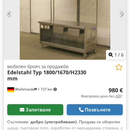
1
/
6
мобилен брояч за продажби
Edelstahl
Typ 1800/1670/H2330
mm
980 €
Wiefelstede
1 737 km
Фиксирана цена без ДДС
Запитване
Позвънете
Състояние:
добро (употребявано)
, Продава се оборотен
щанд, търговски плот, изработен от неръждаема стомана, с