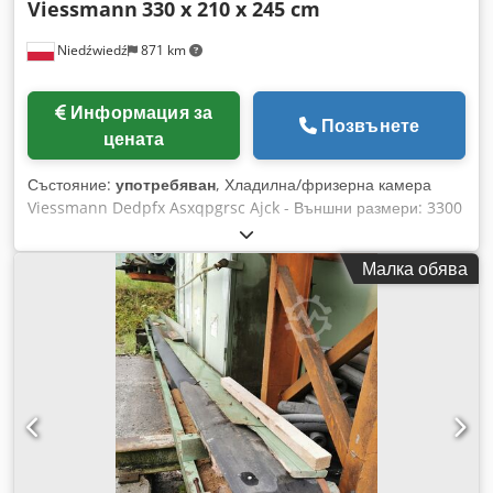
Viessmann
330 x 210 x 245 cm
Niedźwiedź
871 km
Информация за
Позвънете
цената
Състояние:
употребяван
, Хладилна/фризерна камера
Viessmann Dedpfx Asxqpgrsc Ajck - Външни размери: 3300
x 2100 x 2450 мм - Вътрешни размери: 3100 x 1900 x 2250
мм - Дебелина на панелите: 100 мм - Светъл отвор на
Малка обява
вратата: 800 мм - Под от неръждаема стомана - Стенен
агрегат в комплекта - Наличност: 1 бр. - Камерата е лесна
за монтаж