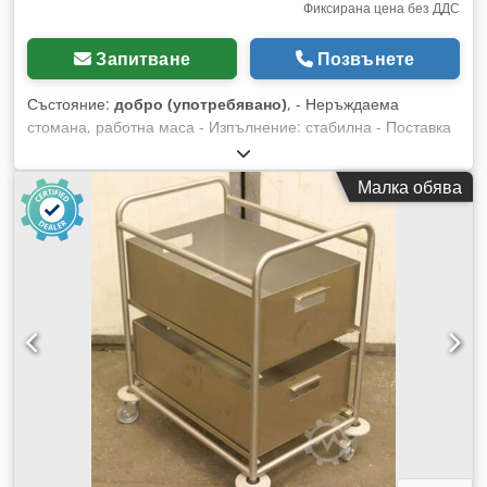
Фиксирана цена без ДДС
Запитване
Позвънете
Състояние:
добро (употребявано)
, - Неръждаема
стомана, работна маса - Изпълнение: стабилна - Поставка
Dcodeb A I Ncepfx Ac Ajk - Двустранна маса - Размери:
2000/1800/В800 мм - Тегло: 100 кг
Малка обява