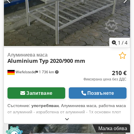
1
/
4
Алуминиева маса
Aluminium
Typ 2020/900 mm
210 €
Wiefelstede
1 736 km
Фиксирана цена без ДДС
Запитване
Позвънете
Състояние:
употребяван
, Алуминиева маса, работна маса
от алуминий - изработена от алуминий - 1x основен плот
Dcsdeb Nx H Ispfx Ac Ajk - странични кантове (рамкиране) -
крака: регулируеми - размери: 2020/900/В960 мм - тегло:
Малка обява
30 кг