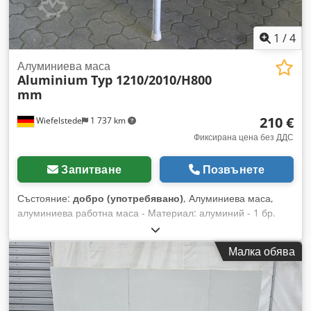
1
/
4
Алуминиева маса
Aluminium
Typ 1210/2010/H800
mm
210 €
Wiefelstede
1 737 km
Фиксирана цена без ДДС
Запитване
Позвънете
Състояние:
добро (употребявано)
, Алуминиева маса,
алуминиева работна маса - Материал: алуминий - 1 бр.
основен под Dcsdpfx Acob Rgyqs Aek - 2 бр. работни
плотове от пластмаса - Размери: 1210/2010/H800 мм -
Малка обява
Тегло: 70 кг