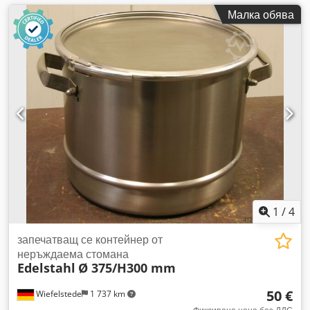
Малка обява
1
/
4
запечатващ се контейнер от
неръждаема стомана
Edelstahl
Ø 375/H300 mm
50 €
Wiefelstede
1 737 km