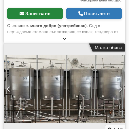
Фиксирана цена без ДДС
Запитване
Позвънете
Състояние:
много добро (употребяван)
, Съд от
неръждаема стомана със затварящ се капак, тенджера от
неръждаема стомана, готварска тенджера от неръждаема
стомана -Неръждаема стомана: Тенджера от неръждаема
Малка обява
стомана -Вътрешни размери: 375 мм Dsdpsb Uhmrsfx Ac
Aeck -Дълбочина: 310 мм -Брой: 1 брой в наличност -Цена:
за брой -Размери: 400/В310 мм -Тегло: 2,4 кг