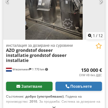
Допълнително оборудване: Филтър с пласти: Seitz Orion
40/60 – 2 броя Dodpeyw Tp Hefx Ac Aock
1
/
12
инсталация за дозиране на суровини
AZO grondstof doseer
installatie
grondstof doseer
installatie
150 000 €
Vriezenveen
1 770 km
EXW VB без ДДС
Запитване
Позвънете
Състояние:
добро (употребявано)
, Година на
производство:
2010
, За продажба: Система за дозиране на
суровини Марка: AZO Година на производство: 2010