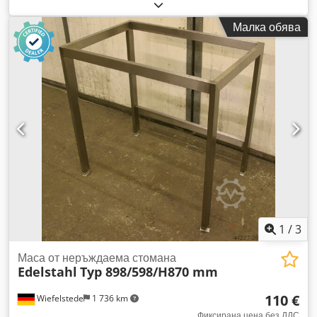
Състояние: Използван Сериен номер: 201002-K3
Инвентарен номер: 3414J Височина при наклон: 970 мм
Малка обява
Ъгъл на наклон: 0 - 100° Максимално натоварване: макс.
900 кг Djdpfx Acsznh Ngj Aock Размери на коритото: 1000 x
1200 x 800 мм Височина при повдигане: 970 мм
Захранване: 12V полу-тягов акумулатор Размери: 1450 x
1150 x 1150 мм Тегло: 300 кг
1
/
3
Маса от неръждаема стомана
Edelstahl
Typ 898/598/H870 mm
110 €
Wiefelstede
1 736 km
Фиксирана цена без ДДС