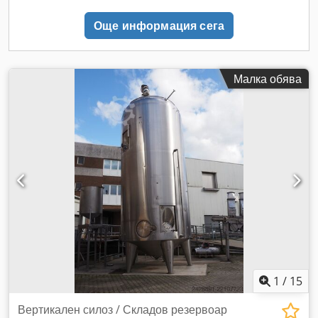
значение поддържането на стабилна температура на
Още информация сега
технологичната среда при минимални топлинни загуби.
Съдът е използван като индустриален буферен съд за
гореща технологична вода в температурния диапазон от 5
°C до 70 °C, подпомагайки, наред с други, процесите на
Малка обява
миене в CIP система, пастьоризация или захранване на
котелно помещение. Dcjdpfjzczw Usx Ac Ajk Конструкцията
е изградена от висококачествена неръждаема стомана,
гарантираща дълготрайност и абсолютна химическа
инертност. Съдът е оборудван с ефективна топлоизолация,
която предпазва средата от охлаждане.
1
/
15
Вертикален силоз / Складов резервоар