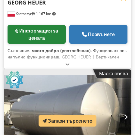
GEORG HEUER
Krotoszyn
1 167 km
Информация за
Позвънете
цената
Състояние:
много добро (употребяван)
, Функционалност:
напълно функциониращ
, GEORG HEUER | Вертикален
силоз / Голям резервоар за съхранение Производител:
Georg Heuer Behälterhandel und Industriebedarf GmbH
Малка обява
Габаритни размери: Ø 3600 мм (диаметър) x 12000 мм
(обща височина) Dcedpfx Acezczwno Ajk Големият
вертикален силоз от немската марка Georg Heuer е
индустриален резервоар за съхранение от най-висок клас.
Устройството е проектирано за безопасно, дългосрочно и
хигиенично съхранение на течни суровини, полуготови
продукти, течни мазнини, солеви разтвори или
технологична вода в големи количества. Тези видове
Запази търсенето
буферни съоръжения са ключов елемент от техническата и
логистичната инфраструктура в големи предприятия за