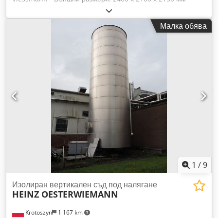
Вътрешни размери: 2200 x 1900 x 1950 мм - Дебелина на
панелите: 100 мм - Светъл отвор на вратата: 800 x 1800 мм
Малка обява
- Под от неръждаема стомана Dcedpfsy S An Iex Ac Aok -
Агрегат и изпарител в комплекта - Наличност: 1 брой -
Лесен монтаж на камерата
1
/
9
Изолиран вертикален съд под налягане
HEINZ OESTERWIEMANN
Krotoszyn
1 167 km