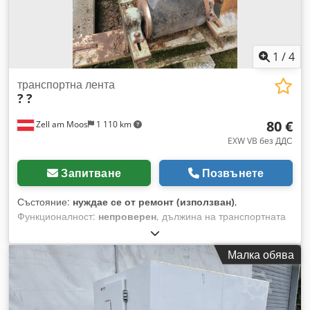
1
/
4
транспортна лента
?
?
80 €
Zell am Moos
1 110 km
EXW VB без ДДС
Запитване
Позвънете
Състояние:
нуждае се от ремонт (използван)
,
Функционалност:
непроверен
, дължина на транспортната
лента:
8 100 мм
, ширина на транспортната лента:
300 мм
,
обща дължина:
8 200 мм
, Транспортна лента,
Малка обява
употребявана, приблизителна дължина 8 м, ширина на
лентата 30 см, задвижване чрез зъбно колело.
Dcedpezcunmsfx Ac Aok