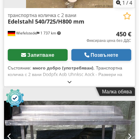
1
/
4
транспортна количка с 2 вани
Edelstahl
540/725/H800 mm
450 €
Wiefelstede
1 737 km
Фиксирана цена без ДДС
Запитване
Позвънете
Състояние:
много добро (употребяван)
, Транспортна
количка с 2 вани Dodpfx Aob Uhnksc Aock - Размери на
вана от неръждаема стомана: 600/400/В220 мм -
Изпълнение: стабилна - Размери: 540/725/В800 мм - Тегло:
Малка обява
30 кг