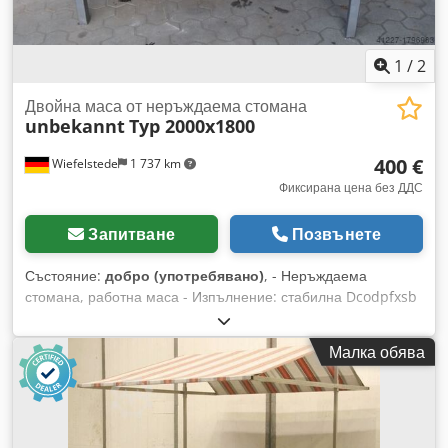
1
/
2
Двойна маса от неръждаема стомана
unbekannt
Typ 2000x1800
400 €
Wiefelstede
1 737 km
Фиксирана цена без ДДС
Запитване
Позвънете
Състояние:
добро (употребявано)
, - Неръждаема
стомана, работна маса - Изпълнение: стабилна Dcodpfxsb
A I Ndj Ac Ajk - Поставка - двустранна маса - Размери:
2000/1800/H810 мм - Тегло: 117 кг
Малка обява