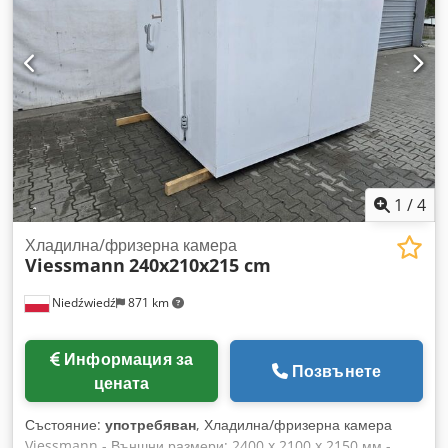
1
/
4
Хладилна/фризерна камера
Viessmann
240x210x215 cm
Niedźwiedź
871 km
Информация за
Позвънете
цената
Състояние:
употребяван
, Хладилна/фризерна камера
Viessmann - Външни размери: 2400 x 2100 x 2150 мм -