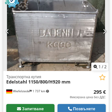
1
/
2
Транспортна кутия
Edelstahl
1150/800/H920 mm
295 €
Wiefelstede
1 737 km
Фиксирана цена без ДДС
Запитване
Позвънете