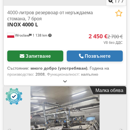
1
/
7
4000-литров резервоар от неръждаема
стомана, 7 броя
INOX
4000 L
2 450 €
Wrocław
1 138 km
2 700 €
VB без ДДС
Запитване
Позвънете
Състояние:
много добро (употребяван)
, Година на
производство:
2008
, Функционалност:
напълно
функциониращ
, капацитет на резервоар:
4 000 l
, ползваем
капацитет на резервоара:
4 000 l
, обща ширина:
1 600 мм
,
Малка обява
обща височина:
3 500 мм
, материал на стената:
неръждаема стомана
, диаметър на ревизионен отвор:
400
мм
, местоположение на шахтата:
Топ
, Резервоар от
неръждаема стомана (Inox) – 4 000 л Наличност: 7 броя
Размери и подробности: Вариант 1 (2 броя): Диаметър: 180
см Височина: 250 см Вариант 2 (5 броя): Диаметър: 160 см
Височина: 360 см (възможно скъсяване до 300 см)