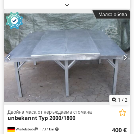
вграден шкаф и работна маса. - Чекмеджета: 2 бр. -
Размери на масата: 700/1600/В830 мм Dsdpfx Ajb Uhnisc
Малка обява
Aock - Размери на покрива: 1800/1670/В2330 мм -
Изпълнение: стабилна конструкция - Транспортни размери:
2060/730/В870 мм - Тегло: 120 кг
1
/
2
Двойна маса от неръждаема стомана
unbekannt
Typ 2000/1800
400 €
Wiefelstede
1 737 km