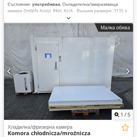
Състояние:
употребяван
, Охладителна/замразяваща
камера Dodpfx Aoxqc Rkoc Asck - Външни размери: 3135 x
1385 x 2260 мм - Вътрешни размери: 2970 x 1225 x 2100
мм - Дебелина на панелите: 80 мм - Светъл отвор на
Малка обява
вратата: 750 мм - Стенна агрегатна единица включена -
Наличност: 1 брой - Камерата е лесна за монтаж
1
/
5
Хладилна/фризерна камера
Komora chłodnicza/mroźnicza