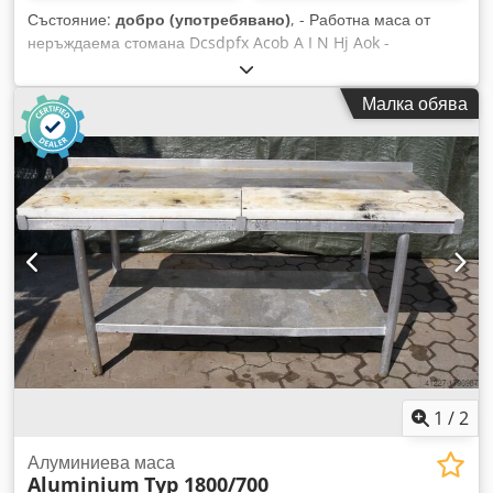
Състояние:
добро (употребявано)
, - Работна маса от
неръждаема стомана Dcsdpfx Acob A I N Hj Aok -
Изпълнение: стабилна - Основен рафт: 1 - Борд/рамка -
Поставка - Размери: 2000/930/H800 мм - Тегло: 82 кг
Малка обява
1
/
2
Алуминиева маса
Aluminium
Typ 1800/700