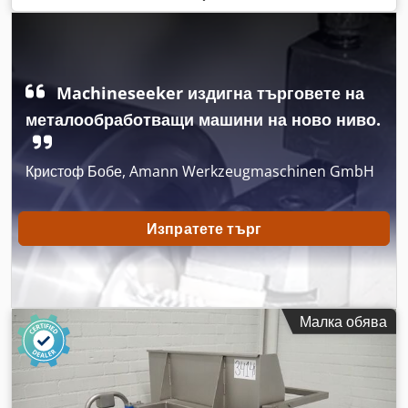
Включва: Dcodpfxjy Spg Ro Ac Ask - 8 бр. дозиращи
резервоари по 500 литра - пълна документация - рамки -
тензодатчици - дозиращи шнеци Ако имате въпроси или
коментари, не се колебайте да се свържете с нас.
Възможен е оглед на място. С уважение, Лео Холанд
Machineseeker издигна търговете на
металообработващи машини на ново ниво.
Кристоф Бобе, Amann Werkzeugmaschinen GmbH
Изпратете търг
Малка обява