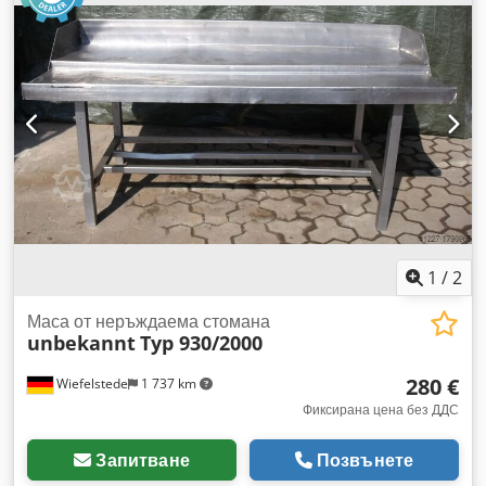
1
/
2
Маса от неръждаема стомана
unbekannt
Typ 930/2000
280 €
Wiefelstede
1 737 km
Фиксирана цена без ДДС
Запитване
Позвънете