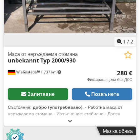
1
/
2
Маса от неръждаема стомана
unbekannt
Typ 2000/930
280 €
Wiefelstede
1 737 km
Фиксирана цена без ДДС
Запитване
Позвънете
Състояние:
добро (употребявано)
, - Работна маса от
неръждаема стомана - Изпълнение: стабилно - Долен
рафт: 1 - Обкантване - Поставка Dsdpfxjb A I N Es Ac Ajck -
Размери: 2000/930/H930 мм - Тегло: 82 кг
Малка обява