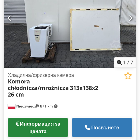
1
/
7
Хладилна/фризерна камера
Komora
chłodnicza/mroźnicza
313x138x2
26 cm
Niedźwiedź
871 km
Информация за
Позвънете
цената