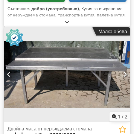
Състояние:
добро (употребявано)
, Кутия за съхранение
от неръждаема стомана, транспортна кутия, палетна кутия,
щайга, контейнер - Материал: неръждаема стомана 4301
Dodpeb A I Ntefx Ac Ajck - Наличност: 1 брой - Размери:
Малка обява
1150/800/H920 мм - Тегло: 98 кг
1
/
2
Двойна маса от неръждаема стомана