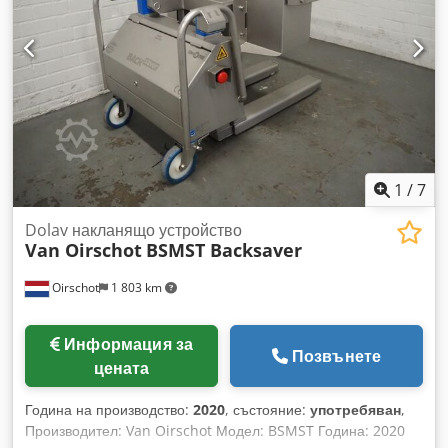
1
/
7
Dolav накланящо устройство
Van Oirschot
BSMST Backsaver
Oirschot
1 803 km
Информация за
Позвънете
цената
Година на производство:
2020
, състояние:
употребяван
,
Производител: Van Oirschot Модел: BSMST Година: 2020