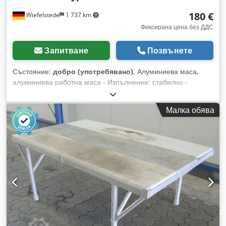
180 €
Wiefelstede
1 737 km
Фиксирана цена без ДДС
Запитване
Позвънете
Състояние:
добро (употребявано)
, Алуминиева маса,
алуминиева работна маса - Изпълнение: стабилно -
Основен плот: 1 - Плочи от пластмаса Dcsdpfxjb A I N Ns
Ac Ajk - Рафт/Поставка - Размери: 1800/700/H820 мм -
Малка обява
Тегло: 60 кг