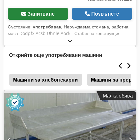
Запитване
Позвънете
Състояние:
употребяван
, Неръждаема стомана, работна
маса Dodpfx Acsb Uhnle Aock - Стабилна конструкция -
Размери: 898/598/H870 мм - Тегло: 12 кг - Налична 1
бройка
Открийте още употребявани машини
а
Машини за хлебопекарни
Машини за прерабо
Малка обява