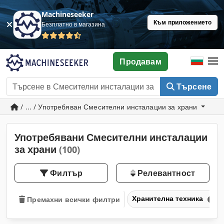
Machineseeker
Към приложението
Безплатно в магазина
Продавам
Търсене
/ ... / Употребяван Смесителни инсталации за храни
Употребявани Смесителни инсталации
за храни
(100)
Филтър
Релевантност
Хранителна техника
Премахни всички филтри