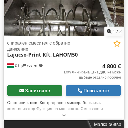
1
/
2
спирален смесител с обратно
движение
Lajucso-Print Kft.
LAHOM50
4 800 €
Dány
708 km
EXW Фиксирана цена ДДС не може
да бъде отделно посочен
Запитване
Позвънете
Състояние:
нов
, Контраграден миксер, бъркачка,
хомогенизатор Функция на машината: Смесване и
хомогенизиране на брашна и фуражи. Смесване на
подправки, билки – чайове. Djdpfx Apjxvxcmj Asck
Малка обява
Смесване на фини гранулати, смесване на смлени