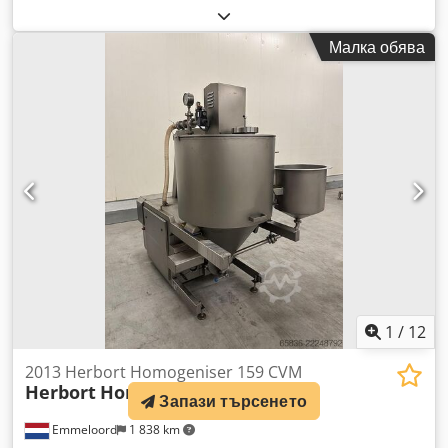
от неръждаема стомана, приставка бъркалка, регулируема
скорост, с таймер, трифазен Djdpenxlwqofx Ap Asck
Малка обява
1
/
12
2013 Herbort Homogeniser 159 CVM
Herbort
Homogeniser 159 CVM
Запази търсенето
Emmeloord
1 838 km