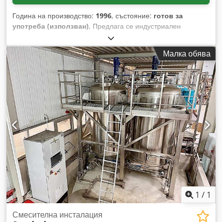
Година на производство:
1996
, състояние:
готов за
употреба (използван)
, Предлага се индустриален
двувалов миксер с лопатки Risco, използван в птицеферма.
Брой на валовете за смесване: 2, номинален обем на
Малка обява
резервоара: 1300 л, макс. капацитет на партидата:
приблизително 1300 кг, мощност на задвижването: 15 kW,
хомогенност: почти 100%, размери на машината (Д/Ш/В):
приблизително 2600 мм/1300 мм/1500 мм, тегло:
приблизително 1550 кг. Включва устройство за повдигане и
накланяне. Налична е документация. Възможен е оглед на
място. Djdpfsznx Hpex Ap Asck
1
/
1
Смесителна инсталация