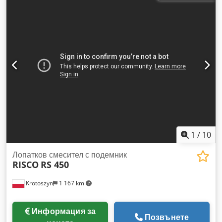
материали. Време за смесване: 5-15 минути, доза: 50 кг
Мотор: 2,2 kW + редуктор + честотен преобразувател
Основни части на машината: - Рамка - Предпазен
прекъсвач - Мотор с редуктор 380V - Корпус на машината -
Врата - Изпускателен шлюз - Спирала - Въздушна система
за вдухване Функция на въздушното вдухване по време на
смесването на прахообразни материали е материалът да
се държи като течност, за да се постигне по-добро
смесване. Рамката на машината е изработена от инокс!
1
/
10
Лопатков смесител с подемник
RISCO
RS 450
Krotoszyn
1 167 km
Информация за
Позвънете