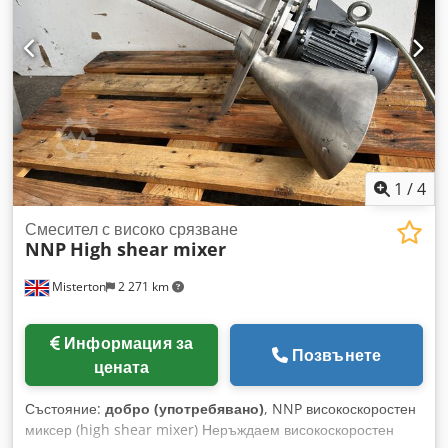
1
/
4
Смесител с високо срязване
NNP
High shear mixer
Misterton
2 271 km
Информация за
Позвънете
цената
Състояние:
добро (употребявано)
, NNP високоскоростен
миксер (high shear mixer) Неръждаем високоскоростен