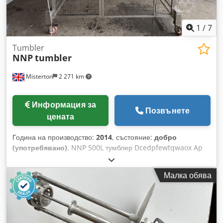
1
/
7
Tumbler
NNP
tumbler
Misterton
2 271 km
Информация за
Позвънете
цената
Година на производство:
2014
, състояние:
добро
(употребявано)
, NNP 500L тумблер Dcedpfewtqwaox Ap
Ask Неръждаем, тумблер с обем 500L, в клетъчна рамка, с
предпазни ограждения, с разтоварваща врата, 3-фазен.
Малка обява