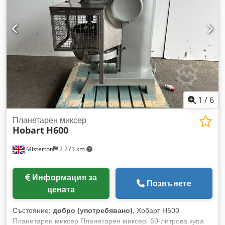
1
/
6
Планетарен миксер
Hobart
H600
Misterton
2 271 km
Информация за
Позвънете
цената
Състояние:
добро (употребявано)
, Хобарт H600
Планетарен миксер Планетарен миксер, 60-литрова купа