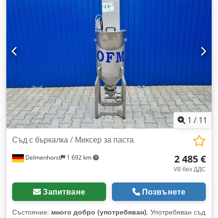
на резервоара: Външен диаметър: 1370 mm Цилиндрична
височина: 1290 mm Обща височина: 1750 mm Диаметър
на изхода: 50 mm Обща ширина: 1470 mm Обща дължина:
1370 mm Оборудване: Табелка с данни: да Люка: 385 mm
1
/
11
Съд с бъркалка / Миксер за паста
2 485 €
Delmenhorst
1 692 km
VB без ДДС
Запитване
Позвънете
Състояние:
много добро (употребяван)
, Употребяван съд