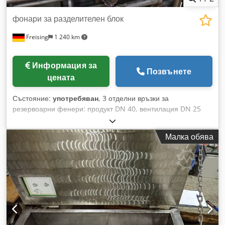
фонари за разделителен блок
Freising
1 240 km
Информация за
Позвънете
цената
Състояние:
употребяван
, 3 отделни връзки за
резервоарни фенери: продукт DN 40, вентилация DN 25
Dedoxwy Ugopfx Ap Aock
Малка обява