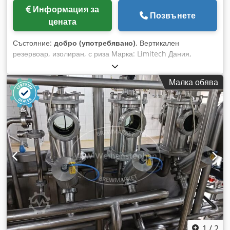
Информация за
Позвънете
цената
Състояние:
добро (употребявано)
, Вертикален
резервоар, изолиран, с риза Марка: Limitech Дания,
Модел: LA1S11 Обем: 300 литра Изолиран, с риза
Резервоар от неръждаема стомана AISI 304 Бъркалка
Малка обява
отгоре Специален съд за готвене Dodpfxslx Ei Ae Ap Aeck
Двигател: 3 kW, Риза: 4 бара налягане, Макс. температура:
100°C
1
/
2