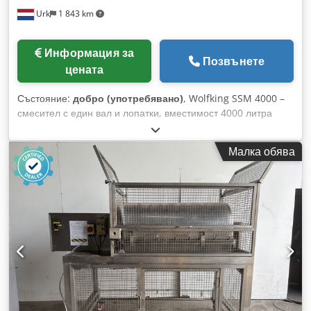
Urk
1 843 km
Информация за
Позвънете
цената
Състояние:
добро (употребявано)
, Wolfking SSM 4000 –
смесител с един вал и лопатки, вместимост 4000 литра
Dodeziz Acopfx Ap Aeck Производител: Wolfking Модел:
SSM 4000 Материал: Неръждаема стомана Вместимост:
Малка обява
4000 литра Тип на бъркащата система: Смесител с един
вал и лопатки Размери на машината (Д x Ш x В): 3400 x
1700 x 2750 мм Тегло на машината: 2700 кг.