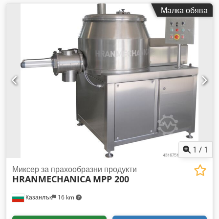
Малка обява
1
/
1
Миксер за прахообразни продукти
HRANMECHANICA
MPP 200
Казанлък
16 km