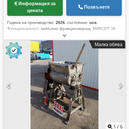
Информация за
Позвънете
цената
Година на производство:
2026
, състояние:
нов
,
Функционалност:
напълно функциониращ
, МИКСЕР ЗА
ПРАХООБРАЗНИ СЪСТАВКИ/ПРОДУКТИ Предназначен за
смесване на прахообразни продукти Изработен от
Малка обява
неръждаема стомана Пневматично отваряне на капака и
дозиращата система Dodpfxex Dicaj Ap Aeck Две скорости
на разбъркване ТИП – MPP 200 Д/Ш/В – 1980 мм/1010
мм/1530 мм ОБЩ ОБЕМ – 250 л
1
/
6