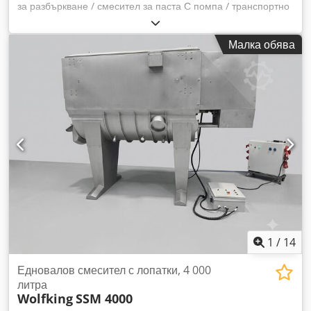
за разбъркване / смесител за паста С помпа / транспортно
устройство Dcodpsxdw Rlefx Ap Ask Артикулен номер:
10314 Обем: Около 70 литра Последна употреба:
Малка обява
хранително-вкусовата промишленост Тип: Стоящ в рамка
Материал (в контакт със средата): неръждаема стомана
Брой захвати: 4 Дъно: конично дъно Горна част: капак с
отваряща се част за подаване Размери на съда: Вътрешен
диаметър: 380 мм Външен диаметър: 400 мм Височина на
краката: 745 мм Разстояние от изхода до пода: 180 мм
Обща височина: 1620 мм Обща ширина: 650 мм
Материали: Вътрешност: 1.4301 / AISI304 Външни части:
1.4301 / AISI304 Бъркалка: Спираловиден разбърквач /
котвен разбърквач с изстъргвачи за стена Оборудване:
Табелка: няма Изход: дънков вентил Под съда – помпа /
транспортно устройство Функцията на бъркалката е
проверена, помпата / транспортното устройство не е
тествано
1
/
14
Едновалов смесител с лопатки, 4 000
литра
Wolfking
SSM 4000