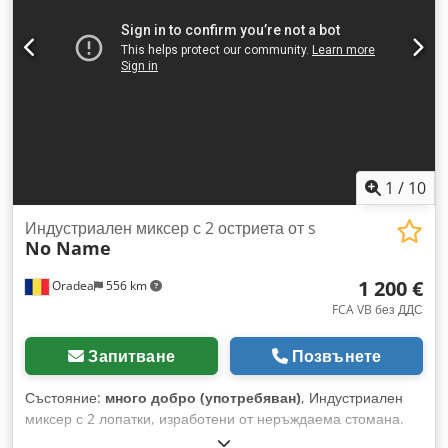
1
/
10
Индустриален миксер с 2 остриета от s
No Name
1 200 €
Oradea
556 km
FCA VB без ДДС
Запитване
Позвънете
Състояние:
много добро (употребяван)
, Индустриален
миксер с 2 лопатки, изработени от неръждаема стомана.
Мотор 2.2 kW с преправка, има 2 редуктора S.T.M. тип RI