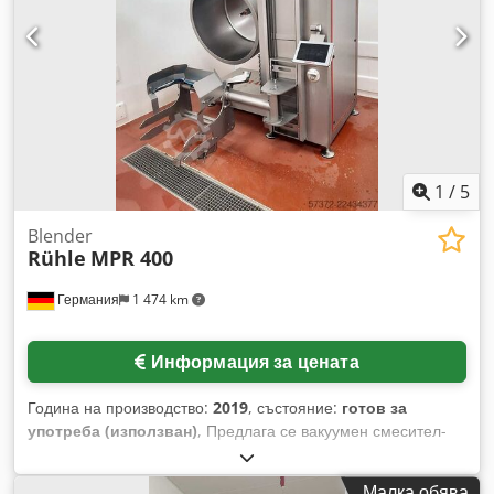
1
/
5
Blender
Rühle
MPR 400
Германия
1 474 km
Информация за цената
Година на производство:
2019
, състояние:
готов за
употреба (използван)
, Предлага се вакуумен смесител-
охладител за хранително-вкусовата промишленост. Обем
на съда: 400 л, максимален обем на пълнене: 300 л,
Малка обява