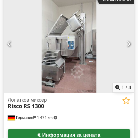
скорост на въртене на бъркащата приставка: 25 об./мин,
товароносимост на повдигащото устройство: 400 кг.
Размери на машината X/Y/Z: приблизително 1900 мм/2150
мм/1650 мм, тегло: приблизително 1500 кг. Включва
вградено устройство за подаване и повдигане. Налична е
документация. Възможен е оглед на място. Dcsdpfjzpywljx
Ap Ask
1
/
4
Лопатков миксер
Risco
RS 1300
Германия
1 474 km
Информация за цената