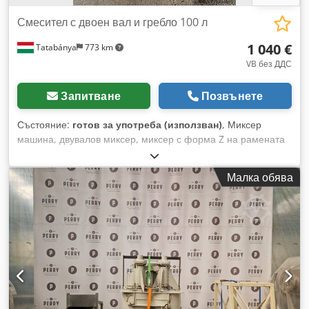
Смесител с двоен вал и гребло 100 л
1 040 €
Tatabánya
773 km
VB без ДДС
Запитване
Позвънете
Състояние:
готов за употреба (използван)
, Миксер
машина, двувалов миксер, миксер с форма Z на рамената
Миксер машина, двувалов миксер, миксер с форма Z на
рамената, използвана техника Общи размери: 1150 x 750 x
Малка обява
1520 мм Dcsdpfx Aou Hknkjp Aek Тегло: 355 кг Размер на
бункера: 530 x 500 x 400 мм Електрически характеристики:
400V