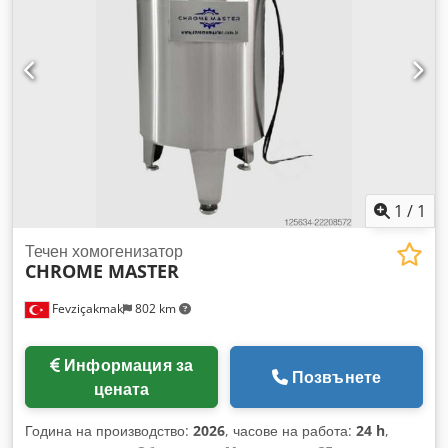
1
/
1
Течен хомогенизатор
CHROME MASTER
Fevziçakmak
802 km
Информация за
Позвънете
цената
Година на производство:
2026
, часове на работа:
24 h
,