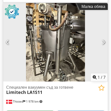
70S с предавателно отношение 1:15, съответстващи на
Малка обява
палетите. Оборудван е с ръчна система за регулиране на
скоростта на въртене на лопатките. Общо тегло на
миксера: 120 кг Обща дължина с дръжките: 200 см,
ширина: 80 см, височина: 48 см Лопатките са еднакви,
разглобяеми, с остър ръб в посока на въртене и с размери:
45 см x 45 см. Произведено в Италия. Приложение: За
обработка на мляко, вино, както и в хранително-вкусовата
промишленост, където се работи с течности и различни по
плътност и вискозитет вещества. Цена: 1.200 евро + ДДС,
по договаряне, FCA Орадеа, Румъния Djdpfxeh E Sfcs Ap
Asck Възможни са грешки, промени и предварителна
продажба. Говорим английски./ Wir sprechen Deutsch./
Beszélünk magyarul./ Nous parlons français./ Vorbim
romana.
1
/
7
Специален вакуумен съд за готвене
Limitech
LA1S11
Thisted
1 978 km