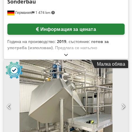
Sonderbau
Германия
1 474 km
Информация за цената
Година на производство:
2019
, състояние:
готов за
употреба (използван)
, Предлага се напълно
автоматизирана инсталация за съхранение и смесване на
течности, предназначена за производство на безалкохолни,
Малка обява
невзривоопасни течности. Инсталацията включва:
резервоари от неръждаема стомана – 2 броя, обем на
резервоар: 5 м³, общ обем: 10 м³. Оборудване: везни,
дозираща помпа, бъркалки, система за управление и
сензори за нивото. Инсталацията е използвана много
малко и е в почти ново състояние. Налична е
документация. Възможен е оглед на място. Dodpfszl U H
Hox Ap Asck