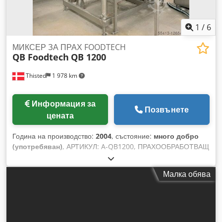
1
/
6
МИКСЕР ЗА ПРАХ FOODTECH
QB Foodtech
QB 1200
Thisted
1 978 km
Информация за
Позвънете
цената
Година на производство:
2004
, състояние:
много добро
(употребяван)
, АРТИКУЛ: A-QB1200, ПРАХООБРАБОТВАЩ
МИКСЕР FOODTECH Дисолвер миксер модул PU133 Марка:
QB Food Tech. Модел: QB 1200 Обем: 1 200 литра. С
Малка обява
двойна стена за охлаждане/подгряване. Dsdpfxepcg Has
Ap Asck Бъркачка/агитатор. Товарни клетки.