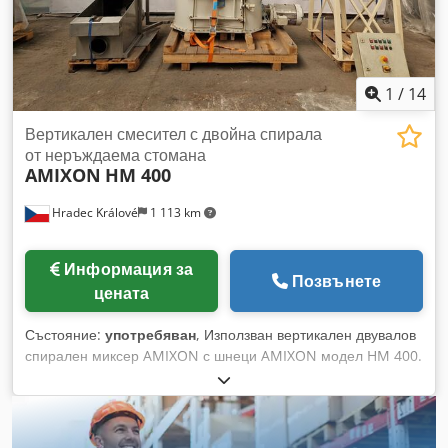
1
/
14
Вертикален смесител с двойна спирала
от неръждаема стомана
AMIXON
HM 400
Hradec Králové
1 113 km
Информация за
Позвънете
цената
Състояние:
употребяван
, Използван вертикален двувалов
спирален миксер AMIXON с шнеци AMIXON модел HM 400.
Производител: AMIXON (Ruberg Mischtechnik KG) Модел:
HM 400 Общ обем: приблизително 530 литра Работен
обем: приблизително 400 литра Тип бъркалки: Двувалови
спирали + трошачка за груби частици (chopper) Задвижване