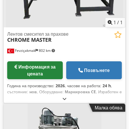
1
/
1
Лентов смесител за прахове
CHROME MASTER
Fevziçakmak
802 km
Информация за
Позвънете
цената
Година на производство:
2026
, часове на работа:
24 h
,
състояние:
нов
, Оборудване:
Маркировка CE
, Изработен е
от висококачествен материал „304 Cr N“. Dcsdpfx
Apezhryie Aok Може да се произвежда в количества от 50 кг
Малка обява
до 5000 кг. Области на приложение: Използва се в
химическата промишленост за производство на
прахообразни продукти, в производството на подправки,
фуражи, фармацевтични продукти и козметика.