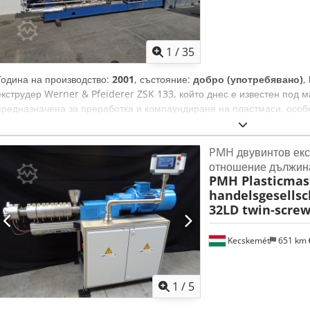
1
/
35
Година на производство:
2001
, състояние:
добро (употребявано)
,
екструдер Werner & Pfeiderer ZSK 133, който днес е известен под 
предназначена за преработка и компаундиране на пластмаси, особ
мастербачове, пълнени и модифицирани материали. Dcedozc I Igop
през 2001 г., закупен е като употребяван през 2015 г. в изправно съ
PMH двувинтов екс
използван в нашето производство. Оттогава стои неизползван и се 
отношение дължина
Основни данни: капацитет до 4 т/ч, главен електромотор 1100 kW, н
PMH Plasticmas
обороти на мотора 1492 rpm, скорост на винтовете до 400 rpm, ма
handelsgesellsc
на нагряване 137 kW, 6 нагревателни зони, размери 3535 × 900 × 5
32LD twin-screw
включени дозираща помпа, подводен гранулатор с плоча и комплек
водна вана, маслена помпа с електронагреватели за загряване на 
агрегати за задвижване и заключване на ножиците. Подходящ е за з
Kecskemét
651 km
компаундиране, производство на PP гранули, мастербачове, регран
голям капацитет.
1
/
5