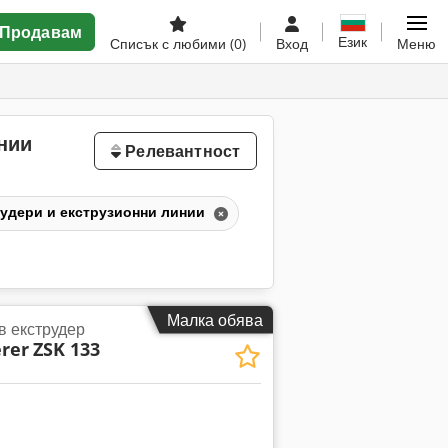
Продавам
Език
Списък с любими
(0)
Вход
Меню
нии
Релевантност
удери и екструзионни линии
Малка обява
в екструдер
rer
ZSK 133