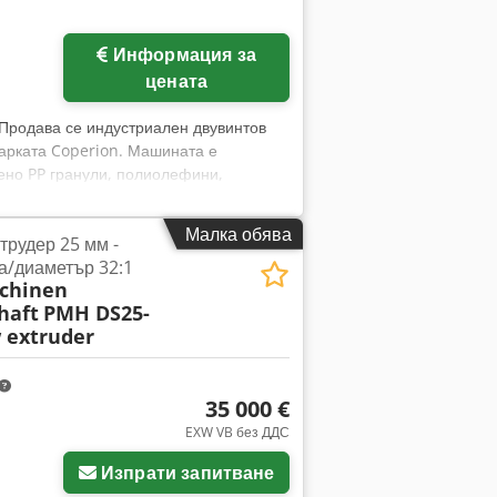
Информация за
цената
 Продава се индустриален двувинтов
марката Coperion. Машината е
ено PP гранули, полиолефини,
fx Antsk Екструдерът е произведен
стояние, но след покупката не е
Малка обява
трудер 25 мм -
продава поради липса на употреба.
/диаметър 32:1
апрежение 690 V, честота 50 Hz,
chinen
ксимално налягане 200 bar, мощност
haft
PMH DS25-
00 mm. В комплекта на екструдера са
 extruder
т ножове, охладителна система за
плочата за гранулиране и хидравлични
аводи, които се занимават с
35 000 €
улиране и преработка на пластмаси с
EXW VB без ДДС
Изпрати запитване