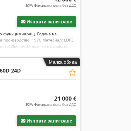
EXW Фиксирана цена без ДДС
Изпрати запитване
о функциониращ
, Година на
 производство: 1976 Материал: LDPE,
ство: Двойно Диаметър на главата:
нт система Въртене на главата: Да
е в отлично състояние!
Малка обява
60D-24D
21 000 €
EXW Фиксирана цена без ДДС
Изпрати запитване