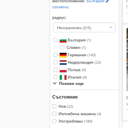
местоположение:
България
(промяна)
радиус:
Неограничен
(215)
България
(1)
Сливен
(1)
Германия
(143)
Нидерландия
(23)
Полша
(9)
Италия
(6)
Покажи още
Състояние
Нов
(22)
Изложбена машина
(4)
Употребяван
(189)