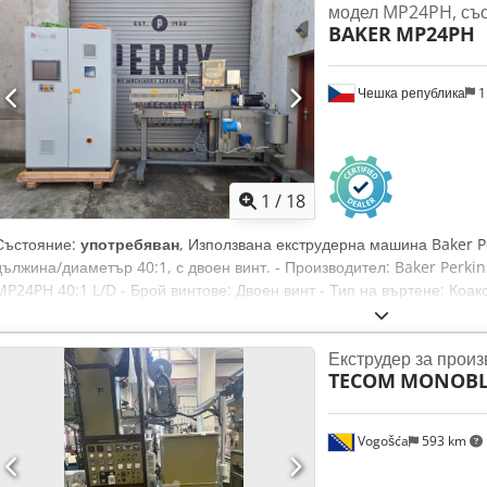
модел MP24PH, съо
BAKER
MP24PH
Чешка република
1
1
/
18
Състояние:
употребяван
, Използвана екструдерна машина Baker 
дължина/диаметър 40:1, с двоен винт. - Производител: Baker Perki
MP24PH 40:1 L/D - Брой винтове: Двоен винт - Тип на въртене: Коак
винта: 0 - 600 об./мин. - Мощност на двигателя: 11,25 kW, с регул
работна температура: 200°C - Номинална дължина на цилиндъра: 40
Екструдер за прои
Едночастен цилиндър, разделен хоризонтално - Нагряване: Електри
TECOM
MONOBLO
елементи от патрон тип - Охлаждане: Водно охлаждане чрез охла
- Сензорен HMI интерфейс, интегриран в панела за управление - Д
един винт - Система за подаване на течности – бункер за течности
Vogošća
593 km