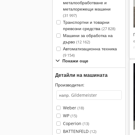
металообработване и
металорежещи машини
(31 997)
Транспортни и товарни
превозни средства
(27 828)
Машини за обработка на
дърво
(12 162)
Автоматизационна техника
(9 154)
Покажи още
Детайли на машината
Производител:
Weber
(18)
WP
(15)
Coperion
(13)
BATTENFELD
(12)