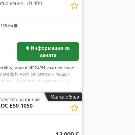
тношение L/D 40:1
 125 km
Информация за
цената
Perkins, модел MP24PH, съотношение
ns Dcjdpfx Aozn Nn Dsntsk - Модел:
сиално - Диапазон на скоростта на
ируема скорост Цилиндър: - Максимална
:1 L/D - Тип на цилиндъра:
Малка обява
зводство на фолио
ческо нагряване чрез нагревателни
C E50-1050
ждаща подложка на цилиндъра Включва:
озатор за прахообразни материали с
, зъбна помпа и разходомер
12 000 €