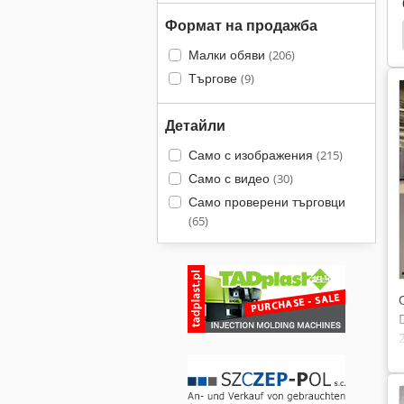
Формат на продажба
р И Pfleiderer
Werner Pfleiderer
Battenfeld
Малки обяви
(206)
Търгове
(9)
Детайли
Само с изображения
(215)
Само с видео
(30)
Само проверени търговци
(65)