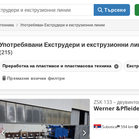
Търсене
 техника
Употребяван Екструдери и екструзионни линии
Употребявани Екструдери и екструзионни ли
(215)
Преработка на пластмаси и пластмасова техника
Екстр
Премахни всички филтри
ZSK 133 – двувинто
Werner &Pfleide
Subotica
594 km