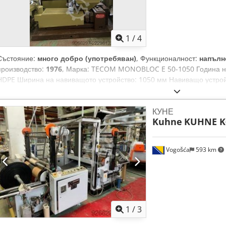
1
/
4
Състояние:
много добро (употребяван)
, Функционалност:
напълн
производство:
1976
, Марка: TECOM MONOBLOC E 50-1050 Година на
HDPE Ширина на навиващото устройство: 1050 мм Навиващо устрой
150 Диаметър на винта: 50 Допълнително оборудване: корона и при
Dcedpfxozktuys Antek Машината може да бъде видяна в действие и 
КУНЕ
Kuhne
KUHNE K
Vogošća
593 km
1
/
3