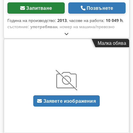
Запитване
Позвънете
Година на производство:
2013
, часове на работа:
10 049 h
,
състояние:
употребяван
, номер на машина/превозно
средство:
3416RÖ
, Тип двигател: Дизелов, производител:
Mercedes-Benz Dodpfx Aszcbpkobrjck
Малка обява
Заявете изображения