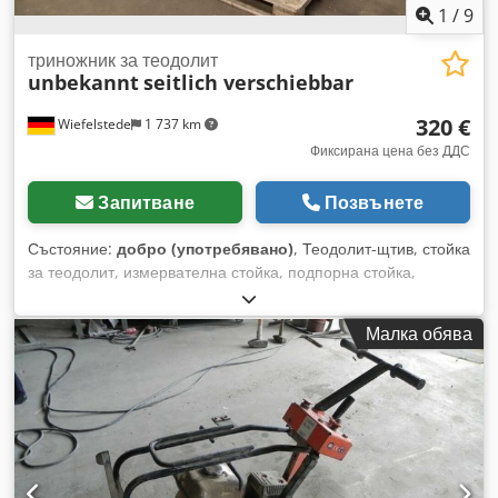
1
/
9
триножник за теодолит
unbekannt
seitlich verschiebbar
320 €
Wiefelstede
1 737 km
Фиксирана цена без ДДС
Запитване
Позвънете
Състояние:
добро (употребявано)
, Теодолит-щтив, стойка
за теодолит, измервателна стойка, подпорна стойка,
монтажна стойка, стоманена стойка -Щтив: за теодолит,
масивна конструкция, странично регулируем -Регулируема
Малка обява
височина: 1005-1420 мм -Платформа: 120 x 120 мм, отвор
за захващане Ø 34,5/20 мм -Брой: 1 бр. щтив -Размери при
транспортиране: 720/600/В1285 мм -Тегло: 101 кг
Dodpezrc Irefx Abrsck