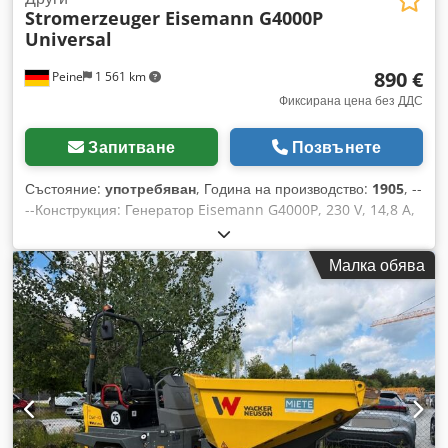
Stromerzeuger Eisemann G4000P
Universal
890 €
Peine
1 561 km
Фиксирана цена без ДДС
Запитване
Позвънете
Състояние:
употребяван
, Година на производство:
1905
, --
--Конструкция: Генератор Eisemann G4000P, 230 V, 14,8 A,
3,4 kVA, Pmax 3,7 kVA, 3000 об./мин, 50 Hz, изолационен
клас F/70 dB(A). Двигател: Honda GX 240 (240 куб. см),
Малка обява
тегло: 62 кг. Dedpjiadmrjfx Abreck Продажба само на
фирми. ПРИ ЕКСПОРТ СЕ ЗАПЛАЩА САМО НЕТНАТА
ЦЕНА!!!!! ВСИЧКИ ДАННИ СА ПРЕДОСТАВЕНИ БЕЗ
ГАРАНЦИЯ. ОКОМПЛЕКТОВКА + АКСЕСОАРИ. В
ОСНОВАТА НА ВСИЧКИ ДОГОВОРИ ЗА ПРОДАЖБА,
ФАКТУРИ, ПРЕДВАРИТЕЛНИ ФАКТУРИ, ПОРЪЧКИ И
ПРЕДВАРИТЕЛНИ ПРЕГОВОРИ СА НАШИТЕ ОБЩИ
УСЛОВИЯ (вижте съответната информация в секцията
„Информация за издателя“).