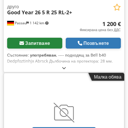
друго
Good Year 26 5 R 25 RL-2+
1 200 €
Passau
1 142 km
Фиксирана цена без ДДС
Запитване
Позвънете
Състояние:
употребяван
, ---- подходящ за Bell b40
Dedpfoztinhjx Abrsck Дълбочина на протектора: 28 мм.
Малка обява