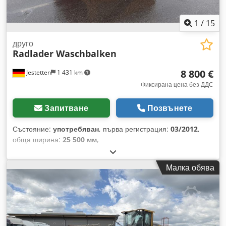
1
/
15
друго
Radlader Waschbalken
8 800 €
Jestetten
1 431 km
Фиксирана цена без ДДС
Запитване
Позвънете
Състояние:
употребяван
, първа регистрация:
03/2012
,
обща ширина:
25 500 мм
,
Малка обява