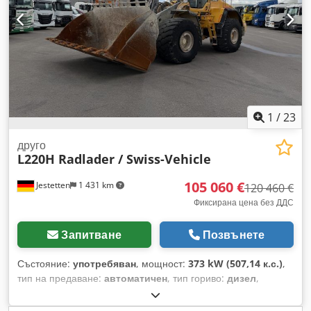
1
/
23
друго
L220H Radlader / Swiss-Vehicle
105 060 €
Jestetten
1 431 km
120 460 €
Фиксирана цена без ДДС
Запитване
Позвънете
Състояние:
употребяван
, мощност:
373 kW (507,14 к.с.)
,
тип на предаване:
автоматичен
, тип гориво:
дизел
,
експлоатационно тегло:
35 500 кг
, размер на гумата:
29.5 /
R 25 / 5mm
, конфигурация на осите:
4x4
, първа