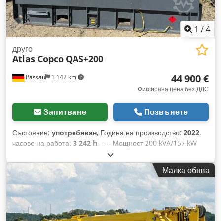
1
/
4
друго
Atlas Copco
QAS+200
44 900 €
Passau
1 142 km
Фиксирана цена без ДДС
Запитване
Позвънете
Състояние:
употребяван
, Година на производство:
2022
,
часове на работа:
3 242 h
, ---- Мощност 200 kVA/157 kW
Dedpfx Aezrkuaebrock Резервоар за гориво: 585 литра
3242 моточаса, година на производство: 12/2022 Контакти:
Малка обява
125-63-32-16A + DS Прекъсвач за защита от утечни токове,
тип B.