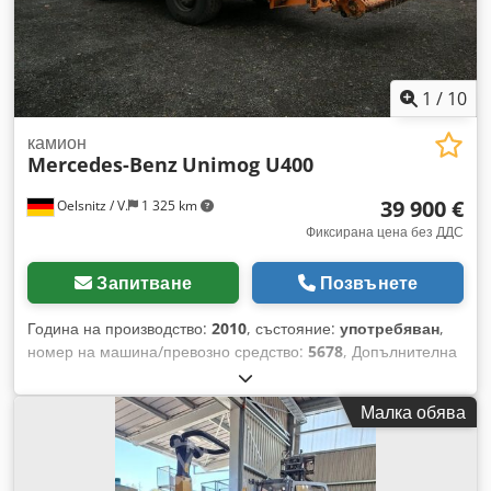
1
/
10
камион
Mercedes-Benz
Unimog U400
39 900 €
Oelsnitz / V.
1 325 km
Фиксирана цена без ДДС
Запитване
Позвънете
Година на производство:
2010
, състояние:
употребяван
,
номер на машина/превозно средство:
5678
, Допълнителна
информация и повече снимки можете да получите при
запитване. Dcsdpfxjzcbpde Abrjk Това описание не
Малка обява
представлява обвързваща оферта и може да съдържа
неточности. Не носим отговорност за всички предоставени
данни.