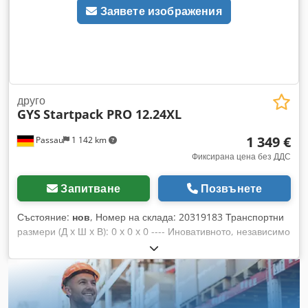
Заявете изображения
друго
GYS
Startpack PRO 12.24XL
1 349 €
Passau
1 142 km
Фиксирана цена без ДДС
Запитване
Позвънете
Състояние:
нов
, Номер на склада: 20319183 Транспортни
размери (Д x Ш x В): 0 x 0 x 0 ---- Иновативното, независимо
от електрозахранването, мобилно професионално
стартово устройство разполага с две вградени мощни
спирални батерии „EXIDE“. Dsdpfeztinbsx Abreck
STARTPACK PRO 12.24 XL е идеално подходящ за
стартиране на микробуси, трактори, камиони и автобуси,