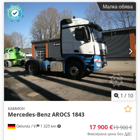
Малка обява
1
/
10
камион
Mercedes-Benz
AROCS 1843
17 900 €
Oelsnitz / V.
1 325 km
19 900 €
Фиксирана цена без ДДС