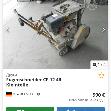
ДАННИ СА ПРЕДОСТАВЕНИ БЕЗ ГАРАНЦИЯ. ОБОРУДВАНЕ
+ АКСЕСОАРИ. В основата на всички договори за покупка,
фактури, предварителни фактури, поръчки и преговори за
продажба са нашите Общи условия (вижте информацията в
секцията „Информация за компанията“). Dedpfsiadm Ssx
Abrock
1
/
4
Други
Fugenschneider CF-12 4R
Kleinteile
990 €
Peine
1 561 km
Фиксирана цена без ДДС