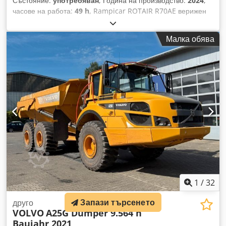
Състояние:
употребяван
, Година на производство:
2024
,
часове на работа:
49 h
, Rampicar ROTAIR R70AE верижен
дъмпер / носач на инструменти, год. на производство 2024,
около 49 работни часа, като нов Djdozq Haispfx Abrsck
Малка обява
Описание: * максимален товар на ходовата част: 800 kg *
бензинов двигател Honda GX390 с електрически старт *
моно-джойстик за задвижване * хидростатично задвижване
* отделни двигатели за всяка страна * ходова част с
централни люлеещи ролки * механична аварийна спирачка
* самосвална кофа със самозареждаща се лопата * 1
свободен хидравличен кръг с управляващ лост * по избор
могат да се монтират различни прикачни устройства, вижте
брошурата на производителя Rotair на линка: Въпреки
положените усилия, е възможно да има грешки в обявата.
Запазваме си правото на промяна и предварителна
продажба!
1
/
32
Запази търсенето
друго
VOLVO
A25G Dumper 9.564 h
Baujahr 2021