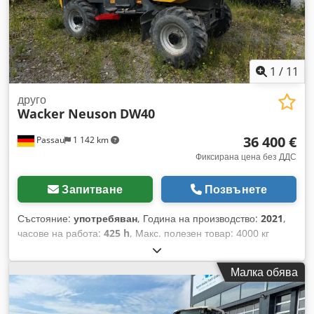
1
/
11
друго
Wacker Neuson
DW40
36 400 €
Passau
1 142 km
Фиксирана цена без ДДС
Запитване
Позвънете
Състояние:
употребяван
, Година на производство:
2021
,
часове на работа:
425 h
, Макс. полезен товар: 4000 кг
Dodjzml N Ispfx Abrock Двигател: Двигател с вътрешно
горене ---- Версия A 1.0 Саморазтоварваща се каросерия с
Малка обява
наклоняване и въртене Скорост на движение: 25 км/ч