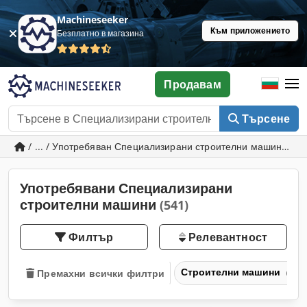
Machineseeker
Към приложението
Безплатно в магазина
Продавам
Търсене
/ ... / Употребяван Специализирани строителни машини
Употребявани Специализирани
строителни машини
(541)
Филтър
Релевантност
Строителни машини
Премахни всички филтри