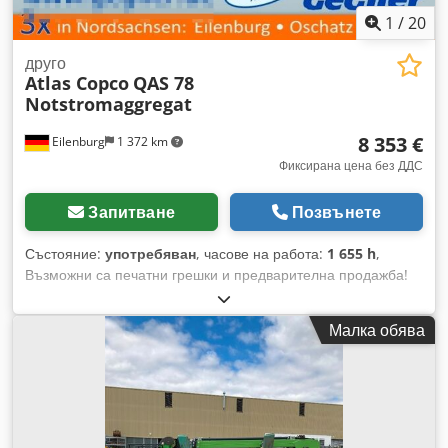
1
/
20
друго
Atlas Copco
QAS 78
Notstromaggregat
8 353 €
Eilenburg
1 372 km
Фиксирана цена без ДДС
Запитване
Позвънете
Състояние:
употребяван
, часове на работа:
1 655 h
,
Възможни са печатни грешки и предварителна продажба!
Вътрешен номер: 1433. Двигател PERKINS. Превозното
средство не е подлагано на рециклиране/възстановяване!
Малка обява
Dcedpfx Abjzp Avkjrek Доставка в цялата страна срещу
допълнителна такса. Възможни са печатни грешки и
предварителна продажба. С удоволствие ще приемем
вашето превозно средство като част от плащането.
Възможно е финансиране/лизинг и без първоначална
вноска! Имате ли още въпроси? С удоволствие ще ви