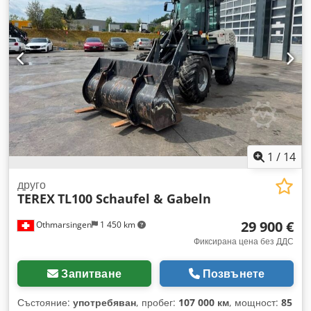
1
/
14
друго
TEREX
TL100 Schaufel & Gabeln
29 900 €
Othmarsingen
1 450 km
Фиксирана цена без ДДС
Запитване
Позвънете
Състояние:
употребяван
, пробег:
107 000 км
, мощност:
85