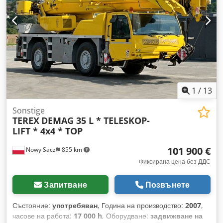
1
/
13
Sonstige
TEREX
DEMAG 35 L * TELESKOP-
LIFT * 4x4 * TOP
101 900 €
Nowy Sacz
855 km
Фиксирана цена без ДДС
Запитване
Позвънете
Състояние:
употребяван
, Година на производство:
2007
,
часове на работа:
17 000 h
, Оборудване:
задвижване на