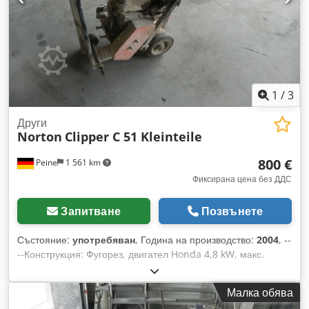
1
/
3
Други
Norton
Clipper C 51 Kleinteile
800 €
Peine
1 561 km
Фиксирана цена без ДДС
Запитване
Позвънете
Състояние:
употребяван
, Година на производство:
2004
, --
--Конструкция: Фугорез, двигател Honda 4,8 kW, макс.
диаметър на диска 350 мм, макс. дълбочина на рязане:
125 мм. Тегло: 62 кг. Продажба само на фирми. ПРИ
Малка обява
ЕКСПОРТ СЕ ПЛАЩА САМО НЕТНАТА ЦЕНА!!!!! ВСИЧКИ