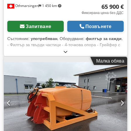
65 900 €
Othmarsingen
1 450 km
Фиксирана цена без ДДС
Запитване
Позвънете
Състояние:
употребяван
, Оборудване:
филтър за сажди
,
- Филтър за твърди частици - 4-точкова опора - Грейфер с
ротор - 11 740 работни часа Окачване: Хидравлично
Djdpfey Srd Ejx Abrjck
Малка обява