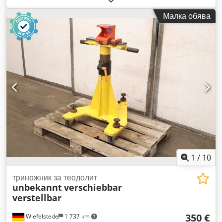
Малка обява
1
/
10
триножник за теодолит
unbekannt
verschiebbar
verstellbar
350 €
Wiefelstede
1 737 km