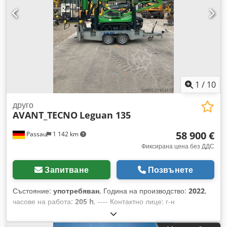
консултираме!
1
/
10
друго
AVANT_TECNO
Leguan 135
58 900 €
Passau
1 142 km
Фиксирана цена без ДДС
Запитване
Позвънете
Състояние:
употребяван
, Година на производство:
2022
,
часове на работа:
205 h
, ---- Контактно лице: г-н
Максимилиан Мюлер Максимален товароподемност на
платформата: 250 кг Максимална работна височина: 13,40