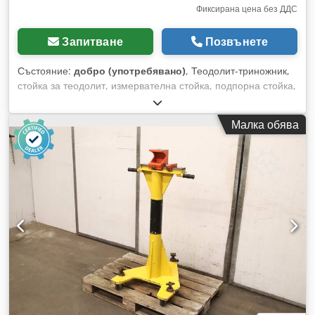
Фиксирана цена без ДДС
Запитване
Позвънете
Състояние:
добро (употребявано)
, Теодолит-триножник,
стойка за теодолит, измервателна стойка, подпорна стойка,
монтажна стойка, стоманена стойка -Триножник: за
теодолит, масивна конструкция, странично регулируем
Малка обява
-Регулируема височина: 1005-1420 мм -Платформа: 125 x
125 мм, отвор за закрепване Ø 34,5/20 мм -Брой: 1 бр.
триножник в наличност -Размери при транспортиране:
700/610/В1005 мм Dedpfxezrc Ixs Abrjck -Тегло: 89 кг