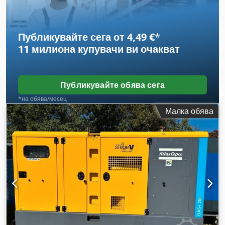
както и на тежки машини като танкове, с 12 или 24 V
батерии, без да се повреди електронната система на
превозното средство.
Публикувайте сега от 4,49 €
*
11 милиона купувачи
ви очакват
Публикувайте обява сега
*на обява/месец
Малка обява