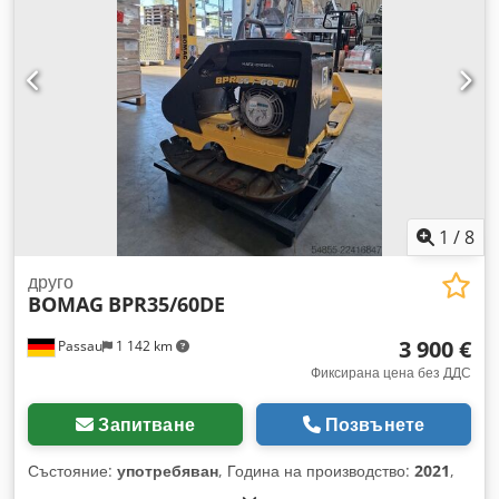
1
/
8
друго
BOMAG
BPR35/60DE
3 900 €
Passau
1 142 km
Фиксирана цена без ДДС
Запитване
Позвънете
Състояние:
употребяван
, Година на производство:
2021
,