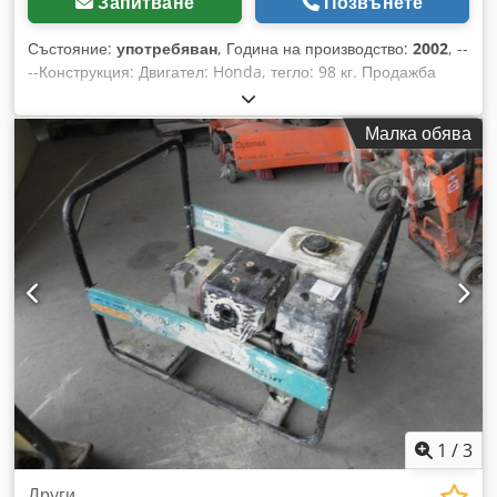
Запитване
Позвънете
Състояние:
употребяван
, Година на производство:
2002
, --
--Конструкция: Двигател: Honda, тегло: 98 кг. Продажба
само на фирми. ПРИ ЕКСПОРТ СЕ ЗАПЛАЩА САМО
НЕТНАТА ЦЕНА!!!!! ВСИЧКИ ДАННИ СА ПОДАРЕНИ БЕЗ
Малка обява
ГАРАНЦИЯ. ОБОРУДВАНЕ + АКСЕСОАРИ. В основата на
всички договори за покупко-продажба, фактури, проформа
фактури, поръчки и преговори за продажба са нашите
общи условия (вижте нашите данни за контакт). Dcjdpfx
Asiadm Iebrjk
1
/
3
Други