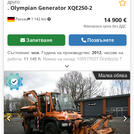
друго
. Olympian Generator XQE250-2
14 900 €
Passau
1 142 km
Фиксирана цена без ДДС
Запитване
Позвънете
Състояние:
нов
, Година на производство:
2012
, часове на
работа:
11 145 h
, Номер на склад: 100577027 Dcedpjzp T
Sijfx Abrjk Транспортни размери (Д x Ш x В): 0 x 0 x 0
Малка обява