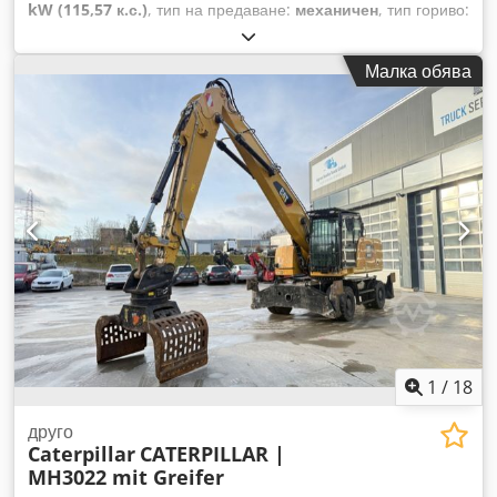
kW (115,57 к.с.)
, тип на предаване:
механичен
, тип гориво:
дизел
, общо тегло:
3 500 кг
, първа регистрация:
10/2006
,
клас емисии:
Евро 4
, Оборудване:
филтър за сажди
, -
Малка обява
Челен товарач и виличен товарач, задвижване на всички
колела, отлично състояние. Dedpfozh Dcpsx Abrjck
1
/
18
друго
Caterpillar
CATERPILLAR |
MH3022 mit Greifer