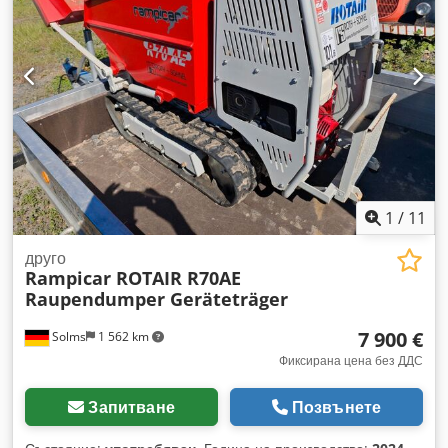
1
/
11
друго
Rampicar ROTAIR R70AE
Raupendumper Geräteträger
7 900 €
Solms
1 562 km
Фиксирана цена без ДДС
Запитване
Позвънете