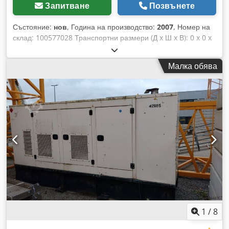
Запитване
Позвънете
Състояние:
нов
, Година на производство:
2007
, Номер на
склад: 100577028 Транспортни размери (Д x Ш x В): 0 x 0 x
0 ---- Местоположение: Пасау Размери: 3 750 x 1 450 x 2
180 мм (Д x Ш x В) Тегло: 3 644 кг Двигател: Volvo
Малка обява
TAD740GE Гориво: Дизел Мощност: 250 kVA Dcedpozp T
Tasfx Abrjk
1
/
8