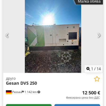
Малка обява
м Максимална височина на платформата: 11,40 м
Максимален страничен обхват: 7,1 м (120 кг) / 6,6 м (250 кг)
Транспортни размери (Д x Ш x В): 4,58 x 1,33 x 1,93 м
Размери на платформата: 1,33 x 0,75 м Обхват на въртене
на работната платформа: 80° (±40°) Обхват на въртене на
стрелата: 360° Способност за преодоляване на наклон:
40% (22°) Транспортни размери без платформа (Д x Ш):
3,91 x 0,89 м Размери при опора: 3,27 x 3,29 м Възможност
за работа при наклон до: 21% (12°) Тегло: 1650 кг
Dedpfxezqi Nas Abrsck Двигател: Honda, 13 к.с., бензин
или 230 V / 2,2 kW Задвижване: хидравлично Задвижване
на всички колела / верижно шаси Максимална скорост на
движение: 2,5 км/ч
1
/
14
друго
Gesan DVS 250
12 500 €
Passau
1 142 km
Фиксирана цена без ДДС