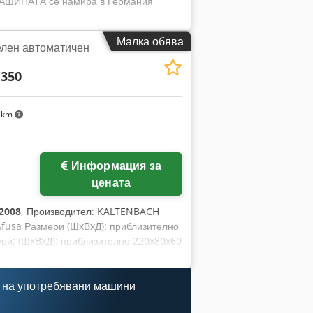
МАШИНАТА се намира в Германия
Малка обява
лен автоматичен
 350
 km
Информация за
цената
2008
, Производител: KALTENBACH
 Afusa Размери (ШxВxД): приблизително
ери: (ШxВxД): приблизително 220x80x60
 KMR 100 AP 2008 (304096) 2.
 (6510 115 305) 4. Kasto SBA 280 AU
1995 (6019 107 306) 7. Kasto HBA 420
 на употребявани машини
зводство 1994