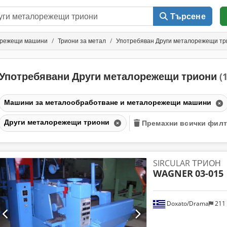
Търсене
орежещи машини
Триони за метал
Употребяван Други металорежещи тр
Употребявани Други металорежещи триони
(
Машини за металообработване и металорежещи машини
Други металорежещи триони
Премахни всички фил
SIRCULAR ТРИОН
WAGNER
03-015
Doxato/Drama
211