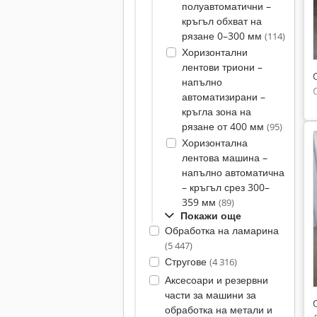
полуавтоматични –
кръгъл обхват на
рязане 0–300 мм
(114)
Хоризонтални
лентови триони –
напълно
автоматизирани –
кръгла зона на
рязане от 400 мм
(95)
Хоризонтална
лентова машина –
напълно автоматична
– кръгъл срез 300–
359 мм
(89)
Покажи още
Обработка на ламарина
(5 447)
Стругове
(4 316)
Аксесоари и резервни
части за машини за
обработка на метали и