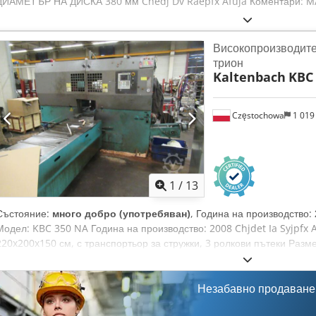
ДИАМЕТЪР НА ДИСКА 380 мм Chedj Dv Raepfx Afuja Коментари: 
Високопроизводите
трион
Kaltenbach
KBC
Częstochowa
1 019
1
/
13
Състояние:
много добро (употребяван)
, Година на производство:
Модел: KBC 350 NA Година на производство: 2008 Chjdet Ia Syjpfx
220x200x150 см, с транспортьор за стружки, 3 ролкови пътеки Разм
см, 2 от тях с маса за складиране. Предлагаме също: 1. Kaltenbach
Kaltenbach KBC 350 NA 2008 (304133) 3. Kasto SSB 260 VA-CNC 2002
1998 (6406 102 056) 5. Kasto HBA 420 AU 1985 6. Kasto HBA 420 AU 
Незабавно продаване
AU 1995 (6019 159 107) 8. Kasto, модел SSB 260 VA, година на прои