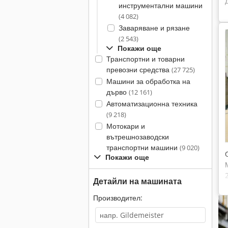
инструментални машини
(4 082)
Заваряване и рязане
(2 543)
Покажи още
Транспортни и товарни
превозни средства
(27 725)
Машини за обработка на
дърво
(12 161)
Автоматизационна техника
(9 218)
Мотокари и
вътрешнозаводски
транспортни машини
(9 020)
Покажи още
Детайли на машината
Производител: