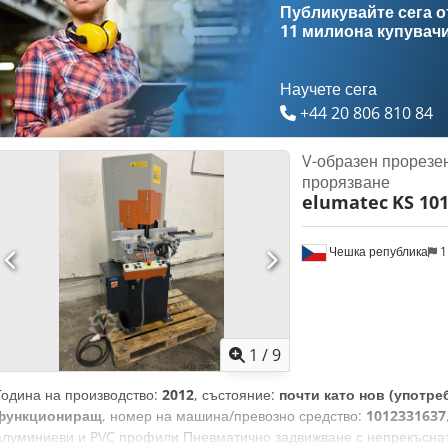
Публикувайте сега от
11 милиона купувач
Научете сега
+44 20 806 810 84
V-образен прорезен
прорязване
elumatec
KS 101
Чешка република
1
1
/
9
Година на производство:
2012
, състояние:
почти като нов (употре
функциониращ
, номер на машина/превозно средство:
1012331637
алуминиеви и PVC профили Пневматично задвижване с непрекъснат