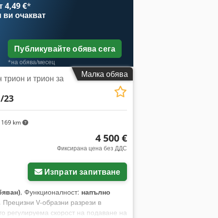
 4,49 €
*
и
ви очакват
Публикувайте обява сега
*на обява/месец
Малка обява
 трион и трион за
/23
 169 km
4 500 €
Фиксирана цена без ДДС
Изпрати запитване
бяван)
, Функционалност:
напълно
, Прецизни V-образни разрези в
о регулируема скорост на подаване на