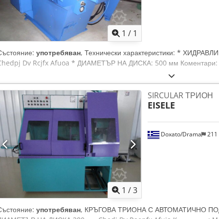
Заявете о
1
/
1
Състояние:
употребяван
, Технически характеристики: * ХИДР
Chedpj Dv Rcjfx Afuoa * ДИАМЕТЪР НА ДИСКА: 500 мм Комента
SIRCULAR ТРИОН
EISELE
Doxato/Drama
211
1
/
3
Състояние:
употребяван
, КРЪГОВА ТРИОНА С АВТОМАТИЧНО ПОДА