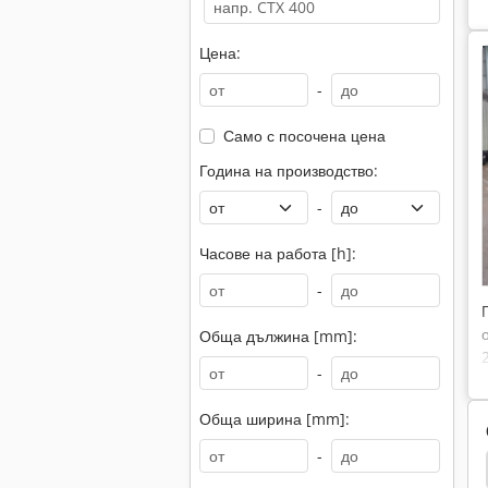
Цена:
-
Само с посочена цена
Година на производство:
-
Часове на работа [h]:
-
Обща дължина [mm]:
-
Обща ширина [mm]:
-
Трион
Контрурен Трион
Триони
Трион