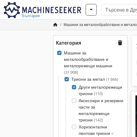
България
Машини за металообработване и метал
Категория
Машини за
металообработване и
металорежещи машини
(31 908)
Триони за метал
(1 666)
Други металорежещи
триони
(110)
Аксесоари и резервни
части за
металорежещи
триони
(142)
Хоризонтални
лентови триони –