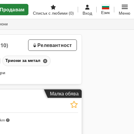
Продавам
Език
Списък с любими
(0)
Вход
Меню
иони
110)
Релевантност
Триони за метал
три
Малка обява
 km