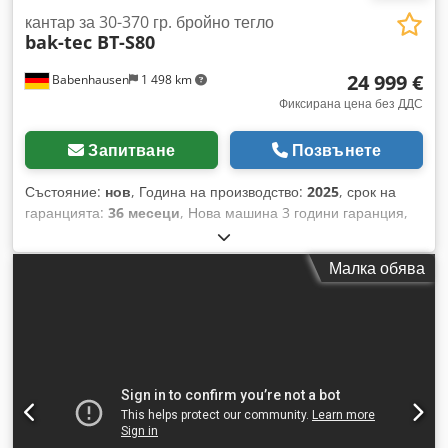
кантар за 30-370 гр. бройно тегло
bak-tec BT-S80
24 999 €
Babenhausen
1 498 km
Фиксирана цена без ДДС
Запитване
Позвънете
Състояние:
нов
, Година на производство:
2025
, срок на
гаранцията:
36 месеци
, Нова машина 3 години гаранция,
включително доставка* и въвеждане в експлоатация във
вашата пекарна Codpfswyu Upox Adqorf * При условие за
Малка обява
равнинно въвеждане и достатъчно широки врати
Предимства: + Несравнимо съотношение цена-качество +
Модерна, волуметрична тестоделителна машина (щадяща
тестото, без вакуум!) + Особено подходяща за меки
смесени теста от пшеница и ръж + Разширен обхват на
теглата чрез двойно отделяне на порции (60 - 740 г тегло
на порция) + Революционна система за разделяне на
тесто, изискваща минимални усилия при почистване + Без
остатъци от тесто в барабана в края на производствения