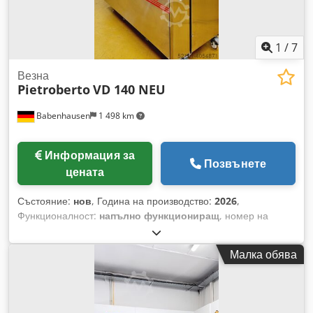
1
/
7
Везна
Pietroberto
VD 140 NEU
Babenhausen
1 498 km
Информация за
Позвънете
цената
Състояние:
нов
, Година на производство:
2026
,
Функционалност:
напълно функциониращ
, номер на
машина/превозно средство:
2026
, срок на гаранцията:
12
месеци
, тегло без товар:
375 кг
, електрически
Малка обява
предпазител:
16 A
, входна честота:
50 Hz
, входящо
напрежение:
400 V
, мощност:
4 kW (5,44 к.с.)
, тип входящ
ток:
трифазен
, Сертифицирано от DGUV до:
08/2028
,
НОВО НОВО Дозираща машина за тесто НОВО НОВО Топ