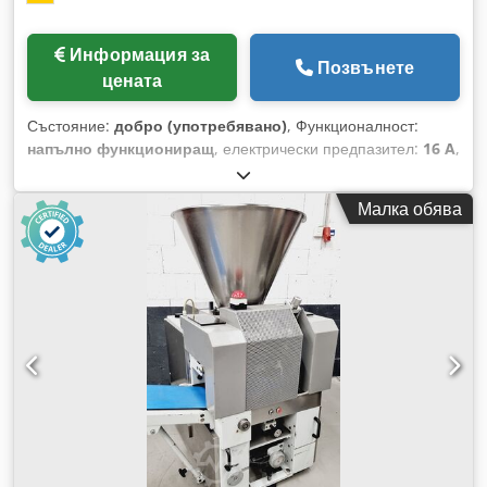
при нас ще намерите богат избор от машини за делене на
тесто!
Информация за
Позвънете
цената
Състояние:
добро (употребявано)
, Функционалност:
напълно функциониращ
, електрически предпазител:
16 A
,
входна честота:
50 Hz
, входящо напрежение:
400 V
,
мощност:
2 kW (2,72 к.с.)
, диаметър на фунията:
650 мм
,
Малка обява
височина на изхвърляне:
1 100 мм
, тип входящ ток:
трифазен
, Сертифицирано от DGUV до:
07/2027
, общо
тегло:
500 кг
, Кантар Scheurer SV 140 E LED дисплей за
настройка на теглото с централизирано мазане здрава
техника Машината е мобилна с 2 стопорни устройства
Лента Mehler Изходящата лента е дълга и регулируема по
височина Захранване 400V, щепсел 16A-CEE Употребявана
машина Опции: Csdpeyaki Iefx Adqjrf Договор за
поддръжка Кутия с резервни части Сервизен пакет
Доставка Инструктаж и въвеждане в експлоатация Посетете
нашата голяма изложба!