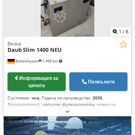
Двойно разделяне: 515,00 евро нетто / брой Технически
данни: - Основни размери: 620 x 590 x 1960 мм (ШxДxВ) с
лост - Дълбочина, когато стойката за вани е изтеглена: 740
мм - Нетно тегло: 75 кг
1
/
8
Везна
Daub
Slim 1400 NEU
Babenhausen
1 498 km
Информация за
Позвънете
цената
Състояние:
нов
, Година на производство:
2026
,
Функционалност:
напълно функциониращ
, номер на
машина/превозно средство:
2026
, срок на гаранцията:
12
месеци
, електрически предпазител:
16 A
, входна честота:
50 Hz
, входящо напрежение:
400 V
, мощност:
1,6 kW (2,18
к.с.)
, тип входящ ток:
трифазен
, Сертифицирано от DGUV