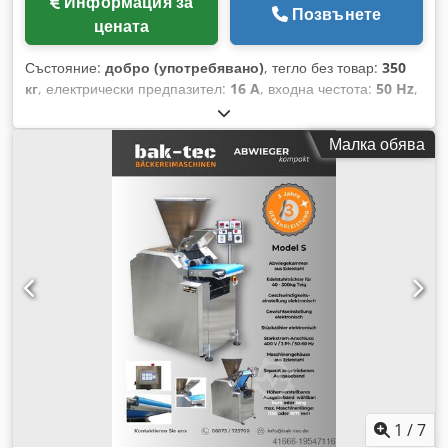
Информация за
Позвънете
цената
Състояние:
добро (употребявано)
, тегло без товар:
350
кг
, електрически предпазител:
16 A
, входна честота:
50 Hz
,
входящо напрежение:
400 V
, мощност:
4 kW (5,44 к.с.)
, тип
входящ ток:
трифазен
, Сертифицирано от DGUV до:
Малка обява
06/2027
, Делител на тесто / Брашномер Rheon Модел:
Stress Free Divider VS - VX 021 Делител на тесто в
конструкция от неръждаема стомана Теглови диапазон:
около 200 до 1200 г Фуния: около 80 кг За теста с висока
хидратация Сензорно управление Машината е мобилна
Лентови транспортьори и везна с лента Захранване: 400V,
16A-CEE щепсел Употребявана машина Credpfxet D Tm Ao
Adqof Още делители на тесто на склад!
1
/
7