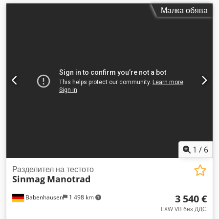
Малка обява
1
/
6
Разделител на тестото
Sinmag
Manotrad
3 540 €
Babenhausen
1 498 km
EXW VB без ДДС