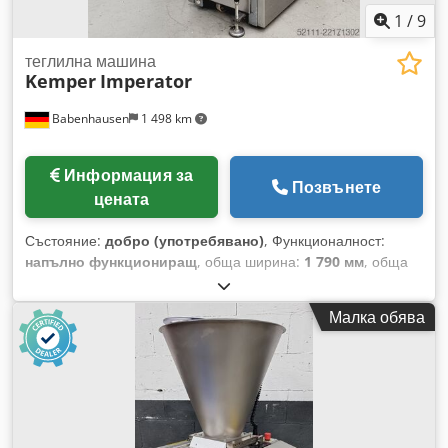
1
/
9
теглилна машина
Kemper
Imperator
Babenhausen
1 498 km
Информация за
Позвънете
цената
Състояние:
добро (употребявано)
, Функционалност:
напълно функциониращ
, обща ширина:
1 790 мм
, обща
дължина:
850 мм
, обща височина:
1 800 мм
, тегло без
товар:
650 кг
, електрически предпазител:
16 A
, входна
Малка обява
честота:
50 Hz
, входящо напрежение:
400 V
, тип входящ
ток:
трифазен
, Сертифицирано от DGUV до:
08/2027
, общо
тегло:
650 кг
, Дозираща машина Kemper Imperator II
Производителност, приблизително: макс. 1500 броя на час
с ръчно управление с централна система за смазване с
индустриален пластмасов фуния за приблизително 160 кг