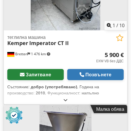
1
/
10
теглилна машина
Kemper
Imperator CT II
5 900 €
Bretten
1 476 km
EXW VB без ДДС
Запитване
Позвънете
Състояние:
добро (употребявано)
, Година на
производство:
2010
, Функционалност:
напълно
функциониращ
, номер на машина/превозно средство:
922006
, електрически предпазител:
16 A
, входящо
Малка обява
напрежение:
400 V
, мощност:
1,1 kW (1,50 к.с.)
, Imperator
II – многокамерна машина GB 100-600 г / 400-2900 г
Безстепенно регулиране, 150-2900 г (в зависимост от
консистенцията на тестото) Ширина на транспортната