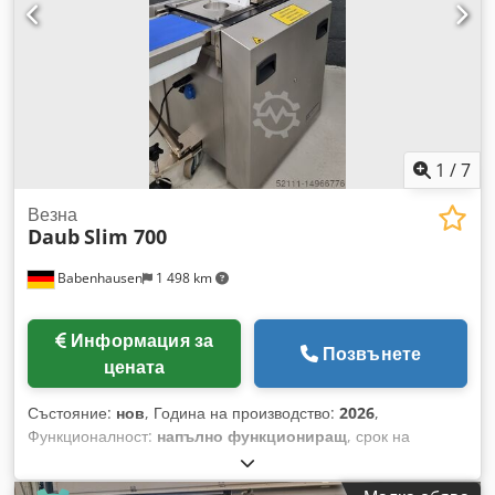
тесто Машината е изработена от неръждаема стомана и е
мобилна Захранване: 400V, щепсел 16A-CEE Размери:
1790 x 850 x 1800 мм (ШхДхВ) Употребявана машина
Посетете нашия голям изложбен център! Crodpfxszfxzho
Adqsf
1
/
7
Везна
Daub
Slim 700
Babenhausen
1 498 km
Информация за
Позвънете
цената
Състояние:
нов
, Година на производство:
2026
,
Функционалност:
напълно функциониращ
, срок на
гаранцията:
12 месеци
, входна честота:
50 Hz
, входящо
напрежение:
400 V
, Сертифицирано от DGUV до:
11/2026
,