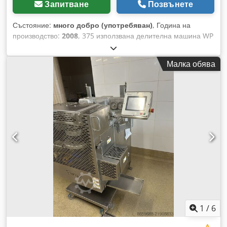
Запитване
Позвънете
Състояние:
много добро (употребяван)
, Година на
производство:
2008
, 375 използвана делителна машина WP
Kemper Imperator II. Година на производство: 2008.
ТЕХНИЧЕСКИ ДАННИ: - Тегло на тестовите заготовки –
Малка обява
разделяне: 300-1800 г. - Производителност: 600-1500 бр./
час ВЪНШНИ РАЗМЕРИ (в см): - височина: 193, - ширина:
110, - дължина: 192. Устройството може да бъде
разгледано в нашия склад (36-068 Bachórz, Полша).
Налични платени опции: ремонт / транспорт / монтаж /
пускане в експлоатация. Посочената цена е нетна. Cjdjy E
E Uqjpfx Adqjrf ГОВОРИМ АНГЛИЙСКИ, НЕМСКИ,
ФРЕНСКИ, РУСКИ, УКРАИНСКИ. В нашето портфолио ще
намерите хлебопекарни пещи, вагон-пещи, рафтови пещи,
сладкарски и търговски пещи, хлебопекарни машини,
линии за хляб, линии за кифли, линии за тестени изделия,
линии за кроасани, машини за багети, тестомесители,
миксери, ламиниращи машини, машини за кроасани.
Разгледайте всички наши обяви.
1
/
6