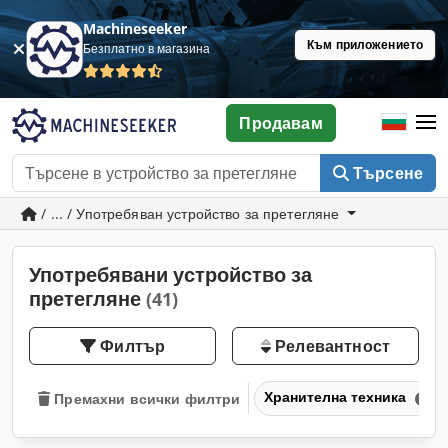
Machineseeker
Към приложението
Безплатно в магазина
Продавам
Търсене
/ ... / Употребяван устройство за претегляне
Употребявани устройство за
претегляне
(41)
Филтър
Релевантност
Хранителна техника
Премахни всички филтри