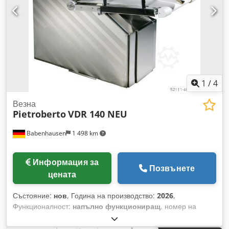
подвижна Само при нас: проверена по DGUV V3
Захранване: 400V, 16A-CEE щепсел ТОП употребявана
машина Csdpfx Adet Sp Hbsqorf с гаранция и сервиз
Опции: сервизен пакет договор за поддръжка кутия с
резервни части инструктаж и пускане в експлоатация Много
други ТОП делители за тесто на склад!
1
/
4
Везна
Pietroberto
VDR 140 NEU
Babenhausen
1 498 km
Информация за
Позвънете
цената
Състояние:
нов
, Година на производство:
2026
,
Функционалност:
напълно функциониращ
, номер на
машина/превозно средство:
2026
, срок на гаранцията:
12
месеци
, електрически предпазител:
16 A
, входна честота: