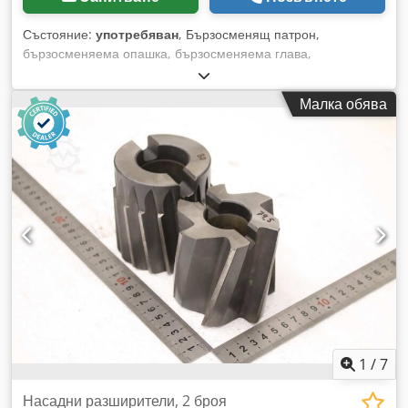
Състояние:
употребяван
, Бързосменящ патрон,
бързосменяема опашка, бързосменяема глава,
бързозатягащ патрон за пробиване, бързосменяем държач
- Опашка: MK4 - Захват за инструменти: MK4 - Размери: Ø
Малка обява
87/268 мм - Тегло: 4,1 кг Dcodpfx Ahsd R Smyo Isk
1
/
7
Насадни разширители, 2 броя