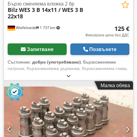
Бързо сменяема вложка 2 бр
Bilz
WES 3 B 14x11 / WES 3 B
22x18
125 €
Wiefelstede
1 737 km
Фиксирана цена без ДДС
Запитване
Позвънете
Състояние:
добро (употребявано)
, Бързосменяеми
патрони, бързосменяема държачка, бързосменяема глава,
бързозатягащ патрон за свредло, бързосменяем
накрайник, сменяеми накрайници, държач за фреза,
Малка обява
патрон за цанги, редукционни втулки, държач за монтаж,
бързосменяем накрайник за резба Djdpfxeway Ege Ah Isck
- Производител: Bilz, 2 броя бързосменяеми накрайници за
резба - Модел: WES 3 B 14x11 / WES 3 B 22x18 - Размер/
изпълнение: вижте снимките - Цена/отдаване: комплект -
Транспортни размери общо: 150/72/В103 мм - Тегло: 3 кг