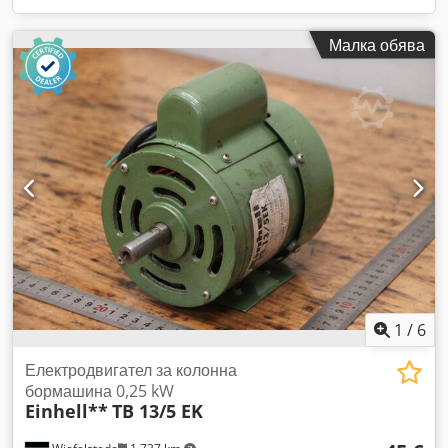
Малка обява
1
/
6
Електродвигател за колонна
бормашина 0,25 kW
Einhell**
TB 13/5 EK