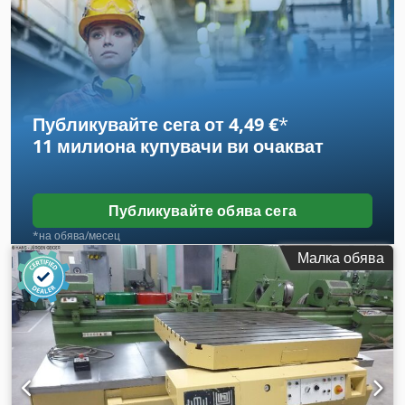
70 мм. 1 бр. патронник с накрайник и контрагайка, ER 11,
дължина 40 мм. 1 бр. патронник за фрези, отвор 20 мм.
Публикувайте сега от 4,49 €
*
11 милиона купувачи
ви очакват
Публикувайте обява сега
*на обява/месец
Малка обява