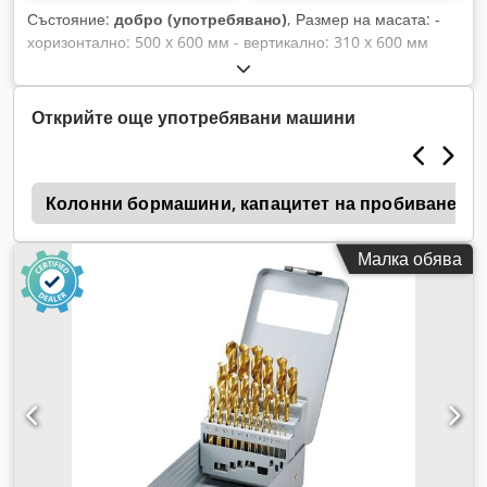
Състояние:
добро (употребявано)
, Размер на масата: -
хоризонтално: 500 x 600 мм - вертикално: 310 x 600 мм
Накланяне: 90° Габаритни размери (ДxШxВ), прибл.: 700 x
520 x 520 мм Dcsdpfed Tticox Ah Iok Тегло, прибл.: 280 кг
Артикулен номер: WW12214
Открийте още употребявани машини
а
Колонни бормашини, капацитет на пробиване 3
Малка обява