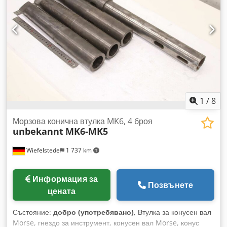
1
/
8
Морзова конична втулка MK6, 4 броя
unbekannt
MK6-MK5
Wiefelstede
1 737 km
Информация за
Позвънете
цената
Състояние:
добро (употребявано)
, Втулка за конусен вал
Morse, гнездо за инструмент, конусен вал Morse, конус