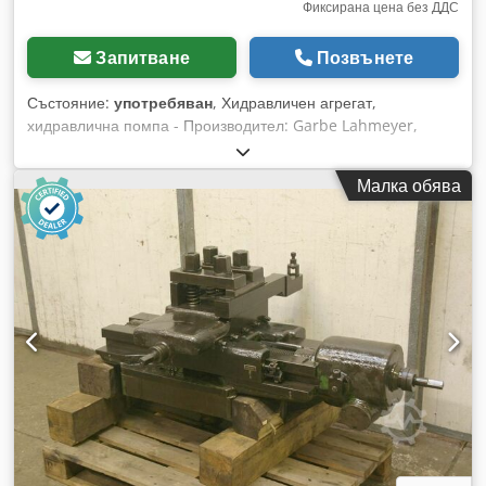
Фиксирана цена без ДДС
Запитване
Позвънете
Състояние:
употребяван
, Хидравличен агрегат,
хидравлична помпа - Производител: Garbe Lahmeyer,
помпа от радиална пробивна машина Kolb NKR 55
Dsdpfxogy Dbte Ah Isck - Модел: AV15/15 P - Мощност: 0,6
Малка обява
kW / 1390 об/мин - Размери: 420/280/180 мм - Тегло: 24 кг