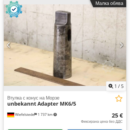
Малка обява
държач за инструменти, държач за пробивни ножове,
спирална бормашина -Държач за монтаж: 3 броя
инструментални държачи -Конус: MK5 -Дължина: 345 мм
-Размери: виж снимките -Отдаване/Цена: комплект
Dodpfxeucmqdj Ah Isck -Транспортни размери: 345/240/
В40 мм -Тегло: 9,9 кг
1
/
5
Втулка с конус на Морзе
unbekannt
Adapter MK6/5
25 €
Wiefelstede
1 737 km
Фиксирана цена без ДДС