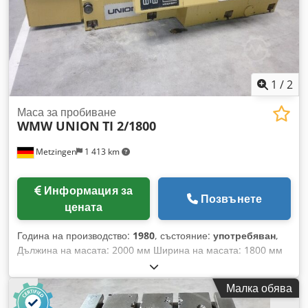
1
/
2
Маса за пробиване
WMW UNION
TI 2/1800
Metzingen
1 413 km
Информация за
Позвънете
цената
Година на производство:
1980
, състояние:
употребяван
,
Дължина на масата: 2000 мм Ширина на масата: 1800 мм
Максимално натоварване на масата: 12,5 т Обща
инсталирана мощност: 10 kW Тегло на машината: около 7,5
Малка обява
т Необходима площ: около м Размери на масата: около
2000 x 1800 мм Максимално натоварване на масата: около