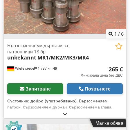
1
/
6
Бързосменяеми държачи за
патронници 18 бр
unbekannt
MK1/MK2/MK3/MK4
265 €
Wiefelstede
1 737 km
Фиксирана цена без ДДС
Запитване
Позвънете
Състояние:
добро (употребявано)
, Бързосменяем
патрон, бързосменяем държач, бързосменяема глава,
бързозатягащ патрон за свредло, бързосменяем накрайник
Dcodpfx Ahewa Invs Iek -Бързосменяеми държачи за
Малка обява
патрон: 18 броя, без държачен вал -2x Втулка: MK1 -7x