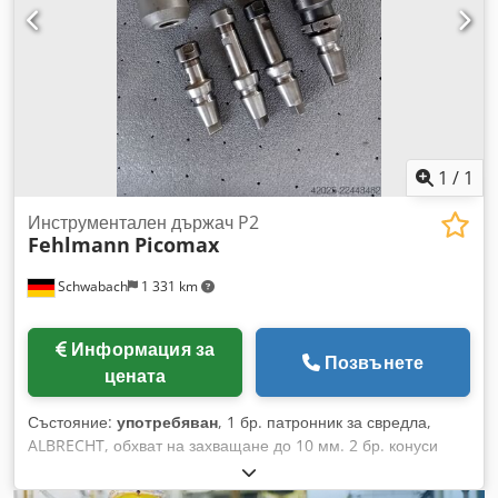
1
/
1
Инструментален държач P2
Fehlmann
Picomax
Schwabach
1 331 km
Информация за
Позвънете
цената
Състояние:
употребяван
, 1 бр. патронник за свредла,
ALBRECHT, обхват на захващане до 10 мм. 2 бр. конуси
Морзе с прихващащ диск, MK 1. Dedpozqcncjfx Ah Isck 2
бр. патронници с накрайник и контрагайка, ER 11, дължина