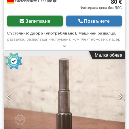
80 €
Wiefelstede
1 737 km
Фиксирана цена без ДДС
Запитване
Позвънете
Състояние:
добро (употребявано)
, Машинни развалци,
развалка, развалващ инструмент, комплект ножове с пасер
- Производител: Loewe, регулируем машинен развалец -
Диаметър: Ø 26 мм Dedpoyz Np Dsfx Ah Ieck - Опашка:
Малка обява
MK1 - Размери: Ø 26 x 290 мм - Тегло: 0,6 кг