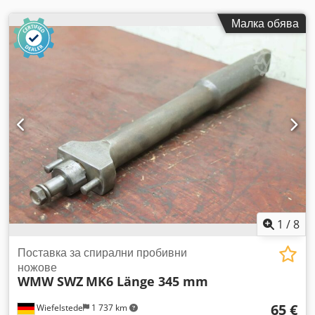
Малка обява
1
/
8
Поставка за спирални пробивни
ножове
WMW SWZ
MK6 Länge 345 mm
65 €
Wiefelstede
1 737 km