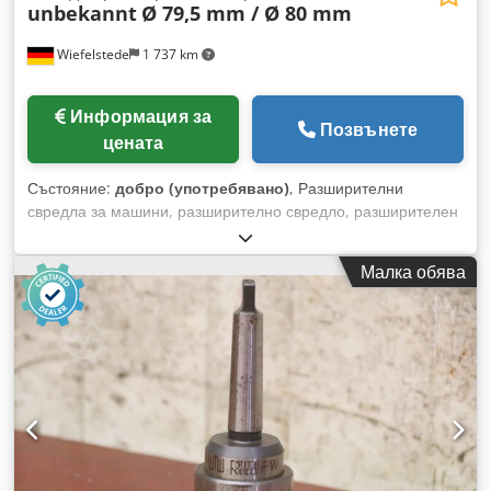
unbekannt
Ø 79,5 mm / Ø 80 mm
Wiefelstede
1 737 km
Информация за
Позвънете
цената
Състояние:
добро (употребявано)
, Разширителни
свредла за машини, разширително свредло, разширителен
инструмент, комплект режещи инструменти за измерване
на размери -Разширителни свредла, монтиращи се: 2 броя
Малка обява
разширителни свредла за машини -Тип: Ø 79,5 mm, захват
29/33 mm -Тип: Ø 80 mm, захват 37/40 mm -Предлага се/
Цена: комплект Djdpozhlaijfx Ah Ieck -Размери за
транспортиране: 160/80/В90 mm -Общо тегло: 3,8 kg