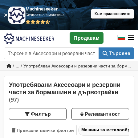
Machineseeker
Към приложението
Безплатно в магазина
Продавам
Търсене
/ ... / Употребяван Аксесоари и резервни части за бормаш
Употребявани Аксесоари и резервни
части за бормашини и дървотрайки
(97)
Филтър
Релевантност
Машини за металообраб
Премахни всички филтри