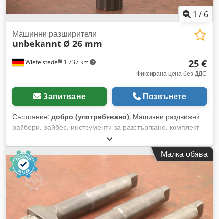
1
/
6
Машинни разширители
unbekannt
Ø 26 mm
25 €
Wiefelstede
1 737 km
Фиксирана цена без ДДС
Запитване
Позвънете
Състояние:
добро (употребявано)
, Машинни раздвижни
райбери, райбер, инструменти за разстъргване, комплект
за измерване на пасване - Машинен райбер: Насаден
райбер с държач - Диаметър: Ø 26 mm - Диаметър на
Малка обява
опашката: Ø 16 mm - Обща размери: Ø 25 x 120 mm
Dodpfx Ahsucahvo Ijck - Тегло: 0,3 kg