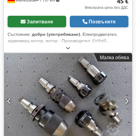
45 €
Wiefelstede
1 737 km
Фиксирана цена без ДДС
Запитване
Позвънете
Състояние:
добро (употребявано)
, Електродвигател,
задвижващ мотор, мотор - Производител: Einhell,
електродвигател от колонна бормашина TB 13/5 EK -
Мощност: 0,25 kW / 1420 об/мин - Вал: Ø 14 x 30 мм
Малка обява
Dcedpfow S Tg Tox Ah Ijk - Наличност: 6 броя мотори -
Цена: на брой - Размери: 185/123/165 мм - Тегло: 4,6 кг/бр.