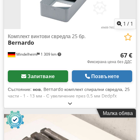
1
/
1
Комплект винтови свредла 25 бр.
Bernardo
67 €
Mindelheim
1 309 km
Фиксирана цена без ДДС
Запитване
Позвънете
Състояние:
нов
, Bernardo комплект спирални свредла, 25
части - 1 - 13 мм - С увеличение през 0,5 мм Dedpfx
Aoikamfeh Ijck - HSS, TiN покритие
Малка обява