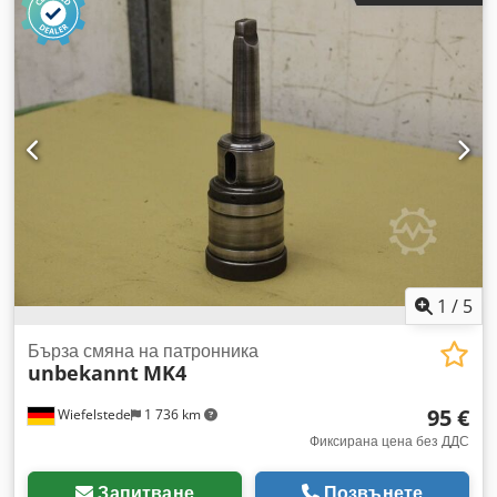
Ah Iok -2 бр. втулки: MK5 -Тегло: 48 кг
1
/
5
Бърза смяна на патронника
unbekannt
MK4
95 €
Wiefelstede
1 736 km
Фиксирана цена без ДДС
Запитване
Позвънете