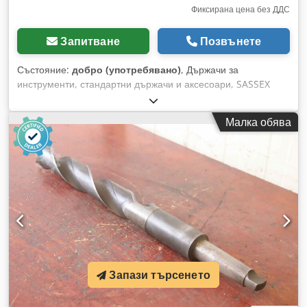
Фиксирана цена без ДДС
Запитване
Позвънете
Състояние:
добро (употребявано)
, Държачи за
инструменти, стандартни държачи и аксесоари, SASSEX
спирални свредла, Sassex-спирални свредла,
разширителни свредла, Sassex-разширители, Sassex
Малка обява
държачи, държачи за инструменти, приспособления за
свредла, спирални свредла - Производител: WMW SWZ,
държач за инструменти с натискане - Конусна опашка: MK6
- Дължина: 345 mm Dcodpeu Tlgrofx Ah Isk - Размери: виж
снимките - Габаритни размери: 620/100/63 mm - Тегло:
10,1 kg
Запази търсенето