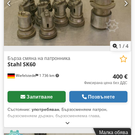
1
/
4
Бърза смяна на патронника
Stahl
SK60
400 €
Wiefelstede
1 736 km
Фиксирана цена без ДДС
Запитване
Позвънете
Състояние:
употребяван
, Бързосменяем патрон,
бързосменяем държач, бързосменяема глава,
бързозатягащ патрон за свредло, бързосменяема вложка
-Конусен държач: SK60 -2 бр. втулки: MK1 -2 бр. втулки:
Малка обява
MK2 -2 бр. втулки: MK3 -2 бр. втулки: MK4 Dcedpfxsctlauo