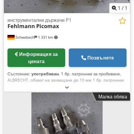
1
/
1
инструментални държачи P1
Fehlmann
Picomax
Schwabach
1 331 km
Информация за
Позвънете
цената
Състояние:
употребяван
, 1 бр. патронник за пробиване,
ALBRECHT, обхват на захващане до 10 мм 1 бр. патронник
за пробиване, RÖHM, обхват на захващане от 3 до 13 мм. .
Dcsdpozqgzaofx Ah Isk . За система за бърза смяна SF 32:
Малка обява
1 бр. патронник с конусна втулка и контрагайка, ER 32 2 бр.
патронник с конусна втулка и контрагайка, ER 25 1 бр.
свредло, захват 32 мм.