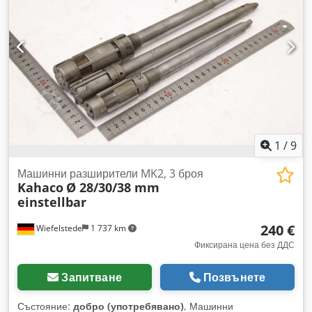
1
/
9
Машинни разширители MK2, 3 броя
Kahaco
Ø 28/30/38 mm
einstellbar
240 €
Wiefelstede
1 737 km
Фиксирана цена без ДДС
Запитване
Позвънете
Състояние:
добро (употребявано)
, Машинни