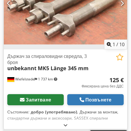
1
/
10
Държач за спираловидни свредла, 3
броя
unbekannt
MK5 Länge 345 mm
125 €
Wiefelstede
1 737 km
Фиксирана цена без ДДС
Запитване
Позвънете
Състояние:
добро (употребявано)
, Държачи за монтаж,
стандартни държачи и аксесоари, SASSEX спирални
пробивни ножове, Sassex-спирално пробивно острие,
разширителни ножове, Sassex-разширител, държач Sassex,