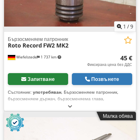
1
/
9
Бързосменяем патронник
Roto Record
FW2 MK2
45 €
Wiefelstede
1 737 km
Фиксирана цена без ДДС
Запитване
Позвънете
Състояние:
употребяван
, Бързосменяем патронник,
бързосменяем държач, бързосменяема глава,
бързозатягащ патронник за свредло, бързосменяема
вложка - Производител: Roto Record, Държач на
Малка обява
бързосменяем патронник: MK2 / 26 мм - Модел: FW2 TGL
30 21212 - Налични бройки: 2 броя бързосменяеми
патронници Dedpfx Aervlfnjh Isck - Цена: за брой -
Размери (общи): Ø 50 x 143 мм - Тегло: 0,6 кг