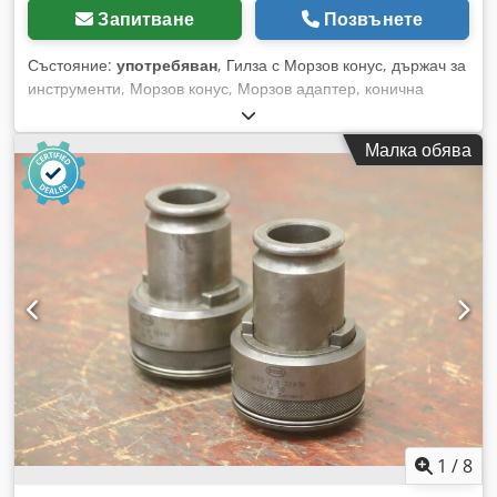
Запитване
Позвънете
Състояние:
употребяван
, Гилза с Морзов конус, държач за
инструменти, Морзов конус, Морзов адаптер, конична
втулка, адаптор, редуцираща втулка - Гилза с Морзов
конус: редуцираща конична втулка - Захват: MK6 - Захват
Малка обява
инструмент: MK5 - Количество: налични 3 бр. захвати -
Цена: за брой - Размери: Ø 63,5 x 218 мм Dcodpfom U A E
Rjx Ah Isk - Тегло: 2,5 кг/бр.
1
/
8