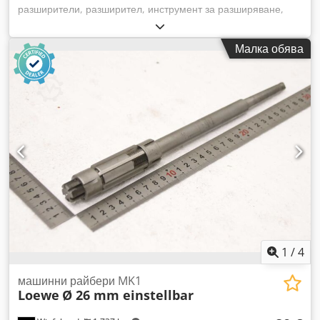
разширители, разширител, инструмент за разширяване,
комплект за измерване на проходни отвори -Машинен
разширител: регулируем, 3 броя Dodpfx Ahjyz Inlj Isck
Малка обява
-Диаметър: Ø 28/30/38 мм -Опашка: MK2 -Отдаване/Цена:
комплект -Транспортни размери: 340/100/H40 мм -Тегло:
2,7 кг
1
/
4
машинни райбери MK1
Loewe
Ø 26 mm einstellbar