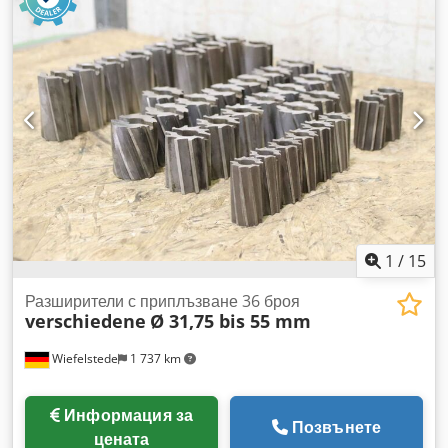
Втулка: MK2 -6x Втулка: MK3 -3x Втулка: MK4 -Държач: Ø
42 mm -Цена/отдаване: комплектно -Транспортни размери
общо: 300/200/H170 mm -Комплектно тегло: 21 кг
1
/
15
Разширители с приплъзване 36 броя
verschiedene
Ø 31,75 bis 55 mm
Wiefelstede
1 737 km
Информация за
Позвънете
цената