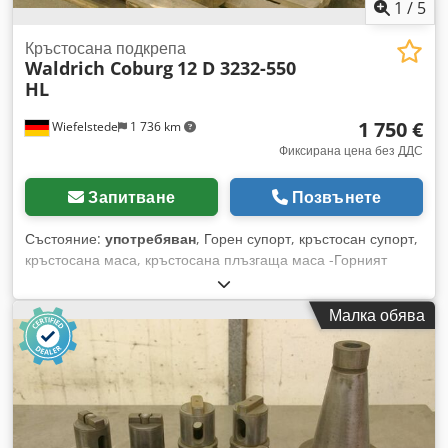
1
/
5
Кръстосана подкрепа
Waldrich Coburg
12 D 3232-550
HL
1 750 €
Wiefelstede
1 736 km
Фиксирана цена без ДДС
Запитване
Позвънете
Състояние:
употребяван
, Горен супорт, кръстосан супорт,
кръстосана маса, кръстосана плъзгаща маса -Горният
супорт е от портален фрезов център Waldrich Coburg,
модел: 12 D 3232-550 HL -Работна повърхност на масата:
Малка обява
мм -Работен ход: x 350 мм / y 220 мм -Габаритни размери:
1380/1000/В800 мм -Тегло: 800 кг Dedpfx Ahect Aa Rj Iock