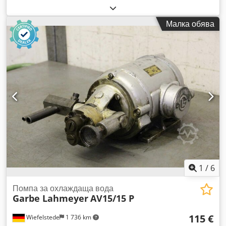
Morse, конусна втулка, адаптер, удължителна втулка,
редукционна втулка, конусна втулка, адаптерна втулка,
Малка обява
втулка за шпиндел, адаптер за конусен вал Morse -Втулки
за конусен вал Morse: адаптерни втулки, редукционни
втулки MK6/MK5 -Тип: MK6-MK5 -Размери/брой: вижте
снимките -Транспортни размери: 620/250/В63 мм Dcsdpfx
Ahjzlf Sae Isk -Тегло: 29,8 кг
1
/
6
Помпа за охлаждаща вода
Garbe Lahmeyer
AV15/15 P
115 €
Wiefelstede
1 736 km