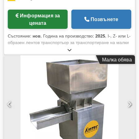
Информация за
Позвънете
цената
Състояние:
нов
, Година на производство:
2025
, I-, Z- или L-
образен лентов транспортьор за транспортиране на малки
и големи по обем, мокри/влажни, дълбоко замразени
продукти към тегловната единица. Отворена конструкция,
Малка обява
вълнообразни ръбове, водоустойчив, частите, които са в
контакт с продукта, са изработени от полиуретан и са
сертифицирани по FDA 21 CFR 177.2600. -Спецификации:
размери на транспортните гнезда: Д(адаптират се според
продукта)xШ250xВ50мм; корпус от неръждаема стомана;
скоростта на транспортьора е регулируема; размери на
транспортьора: Д(в зависимост от наклона на
транспортьора)xШ450xВ3500мм. Dsdov Nmmdspfx Ahreck
Машината/инсталацията се предлага и в други версии за
различни размери на опаковки и скорости на пакетиране.
Моля, обърнете внимание, че нашите нови цени често са
по-ниски от обичайните цени за използвани машини.