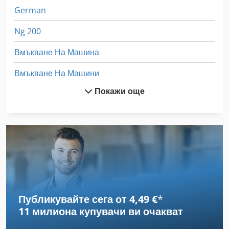
German
Ng 200
Вмъкване На Машина
Вмъкване На Машини
Покажи още
Гумено Транспортна Лента
Монтаж Железопътен Транспорт
Място На Производство
Намаляване На Машина
Пред Слайд
Публикувайте сега от 4,49 €
*
Претеглят Се
11 милиона купувачи
ви очакват
Производител На Транспортни Ленти