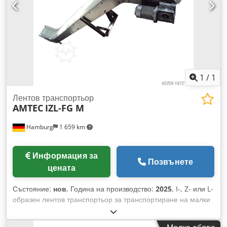
задача за опаковане. – Обикновено разполагаме на склад с
30-50 различни нови машини, които са на разположение
веднага. За машини, които се произвеждат по
индивидуална поръчка, предлагаме много кратки срокове
на доставка – от около 3 седмици. – Всички машини се
предлагат с пълна гаранция.
1
/
1
Лентов транспортьор
AMTEC
IZL-FG M
Hamburg
1 659 km
Информация за
Позвънете
цената
Състояние:
нов
, Година на производство:
2025
, I-, Z- или L-
образен лентов транспортьор за транспортиране на малки
и голямообемни, мокри/влажни, дълбоко замразени
продукти към тегловна единица. Отворена конструкция,