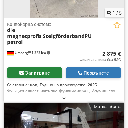
1
/
5
Конвейерна система
die
magnetprofis
SteigförderbandPU
petrol
2 875 €
Ursberg
1 323 km
Фиксирана цена без ДДС
Запитване
Позвънете
Състояние:
нов
, Година на производство:
2025
,
Функционалност:
напълно функциониращ
, Алуминиева
наклонена транспортна лента с подконструкция,
включително регулируеми опорни и машинни крака за
Малка обява
нивелиране на неравности в пода. - Входна височина: 250
мм - Наклонена част: 2 500 мм - Височина на изхвърляне: 1
800 мм Изпълнение: Алуминиева конструкция - профил
90x45 мм, усилен с две стени - Метален покривен лист по