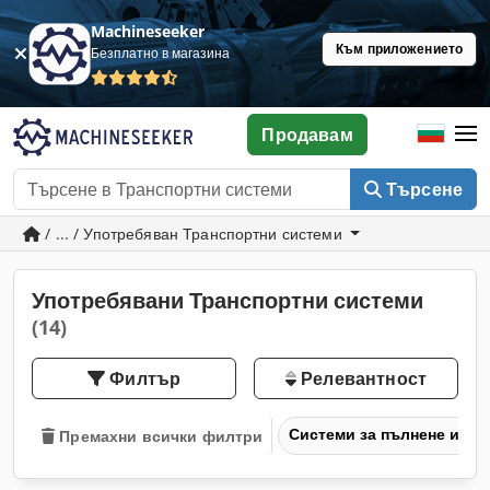
Machineseeker
Към приложението
Безплатно в магазина
Продавам
Търсене
/ ... / Употребяван Транспортни системи
Употребявани Транспортни системи
(14)
Филтър
Релевантност
Системи за пълнене и те
Премахни всички филтри