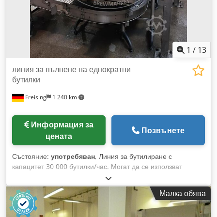
1
/
13
линия за пълнене на еднократни
бутилки
Freising
1 240 km
Информация за
Позвънете
цената
Състояние:
употребяван
, Линия за бутилиране с
капацитет 30 000 бутилки/час. Могат да се използват
бутилки за еднократна употреба 0,33 л Vichy, 0,33 л Euro и
0,5 л NRW. Инсталацията се състои от следните машини/
Малка обява
компоненти: - Манипулатор за нови бутилки Производител:
Steinle Fördertechnik - Предварителен загревател за бира