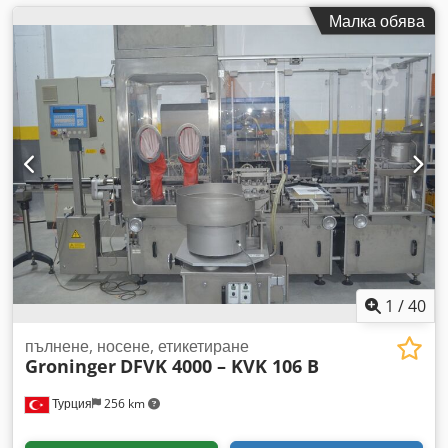
Малка обява
1
/
40
пълнене, носене, етикетиране
Groninger
DFVK 4000 – KVK 106 B
Турция
256 km