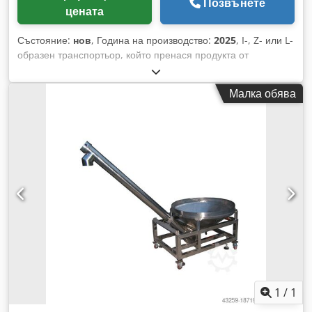
Позвънете
цената
Състояние:
нов
, Година на производство:
2025
, I-, Z- или L-
образен транспортьор, който пренася продукта от
вибрационния подавач към везната. Отворена конструкция,
хигиеничен, водоустойчив пластмасов транспортьор. -
Малка обява
Спецификации: 380V/1,1kW; 3,5m³ продукционен обем/ч;
Тегло: 350/450kg; Размери: L3200xW400xH3520mm.
Машината/инсталацията се предлага и в други варианти за
различни размери на опаковки и скорости на опаковане.
Моля, обърнете внимание, че нашите нови цени често са
по-ниски от обичайните цени на употребявани машини. Не
се колебайте да попитате и да ни съобщите задачата си за
опаковане. – Обикновено на склад разполагаме с 30-50
различни нови машини, които са налични веднага. За
машини, които се произвеждат по поръчка, предлагаме
много кратки срокове на доставка – от около 3 седмици. –
Всички машини се предлагат с пълна гаранция. Djdpfx Asv
Nmm Dshrsck
1
/
1