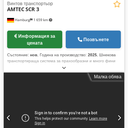
Винтов транспортьор
AMTEC
SCR 3
Hamburg
1 659 km
Информация за
Позвънете
цената
Състояние:
нов
, Година на производство:
2025
, Шнекова
транспортираща система за прахообразни и много фини
гранулирани продукти. Корпус от неръждаема стомана с
тръба от неръждаема стомана. Монтиран долу на
Малка обява
машината мотор и шнеков транспортьор. Бункер за
подаване с обем 200 литра и вибрационен мотор за
равномерен поток на продукта. - Спецификации:
Производителност в зависимост от продукта: до 3 м³/ч;
макс. количество на пълнене: до 5 кг; височина на
разтоварване: прибл. 1 850 мм; стандартен ъгъл: 45°;
диаметър на тръбата: 114 мм; Захранване: 380V, 0,81kW;
размерите на машината зависят от индивидуалната
клиентска система (бункер, дължина и ъгъл на