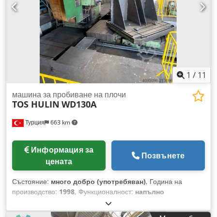
1
/
11
машина за пробиване на плочи
TOS HULIN
WD130A
Турция
663 km
Информация за
Позвънете
цената
Състояние:
много добро (употребяван)
, Година на
производство:
1998
, Функционалност:
напълно
функциониращ
, разстояние на движение по ост X:
6 000
мм
, ход по оста Y:
2 500 мм
, ход по оста Z:
1 000 мм
,