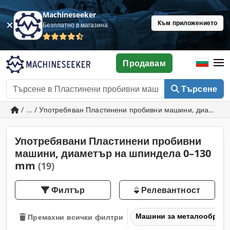
Machineseeker
Към приложението
Безплатно в магазина
Продавам
Търсене
/ ... / Употребяван Пластинени пробивни машини, диамет
Употребявани Пластинени пробивни
машини, диаметър на шпиндела 0–130
mm
(19)
Филтър
Релевантност
Машини за металообраб
Премахни всички филтри