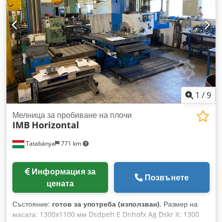
1
/
9
Мелница за пробиване на плочи
IMB
Horizontal
Tatabánya
771 km
Информация за
Позвънете
цената
Състояние:
готов за употреба (използван)
, Размер на
масата: 1300x1100 мм Dsdpeh E Dnhofx Ag Dskr X: 1300