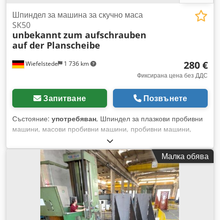
Шпиндел за машина за скучно маса
SK50
unbekannt
zum aufschrauben
auf der Planscheibe
280 €
Wiefelstede
1 736 km
Фиксирана цена без ДДС
Запитване
Позвънете
Състояние:
употребяван
, Шпиндел за плазкови пробивни
машини, масови пробивни машини, пробивни машини,
фрезови машини, пинола, пробивна глава, резервен
шпиндел. -SK50 захват за: завинтване към лицев диск
Малка обява
-Захват: SK50 -Размери: 220/220/В160 мм -Тегло: 20 кг
Dodod Ac Ipjpfx Ag Dokr