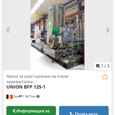
опционален и се таксува допълнително Техническите
данни са предоставени от производителя или оператора и
затова са без гаранция от наша страна. Запазваме си
правото на междинна продажба; важат единствено нашите
общи търговски и продажбени условия. За нас над 400
собствени машини на склад над 15 000 м² складова площ,
товароподемност на кран: 70 т над 10 000 артикула
аксесоари за вашата работилница Ако желаете да
продавате машини, производствени линии или цялото си
предприятие, свържете се с нас. Dsdpfxjyt Rzqs Ag Dokr
Още оферти ще намерите на нашия уебсайт. Огледи са
възможни след предварителна уговорка. Очакваме с
1
/
3
нетърпение вашето посещение. Екипът на Markus Hirsch
Фреза за разстъргване на плочи -
хоризонтална
UNION
BFP 125-1
Zele
1 867 km
Информация за
Позвънете