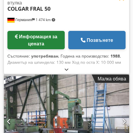
втулка
COLGAR
FRAL 50
Германия
1 474 km
Информация за
Позвънете
цената
Състояние:
употребяван
, Година на производство:
1988
,
Диаметър на шпиндела: 130 мм Ход по оста X: 10 000 мм
Ход по оста Y: 3 500 мм Ход по оста Z: 1 000 мм
Управление: Heidenhain тип TNC 155 Тегло на детайла:
Малка обява
300 т Обороти: 1 620 об/мин Шпинделов конус: ISO 50 Брой
опорни лагери: 2 Брой ъглови глави: 2 Dksdpfxoyt Ryge Ag
Der Задвижваща мощност: 76 kW Размер на плочата: 12
000 x 9 600 мм Дебелина на плочата: 450 мм Площ на
плочата: 109 м² Плочата е опционална и се таксува
допълнително. Техническите данни са посочени от
производителя или оператора и следователно са
необвързващи за нас. Възможна е продажба на машината
по всяко време; прилагат се изключително нашите общи