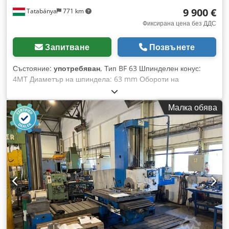
9 900 €
Tatabánya
771 km
Фиксирана цена без ДДС
Запитване
Позвънете
Състояние:
употребяван
, Тип BF 63 Шпинделен конус:
4MT Диаметър на шпиндела: 63 mm Обороти на
шпиндела: 8–1400 об./мин Размер на масата: 900 x 710
mm Ход на пробиване: 560 mm Максимално натоварване
Малка обява
на масата: 2000 kg Dodowrpy Rjpfx Ag Djkr Въртяща маса:
360 градуса