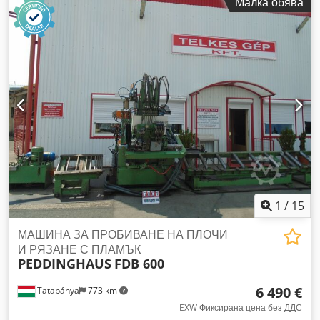
Малка обява
приложения - съответствие със стандарта CE Технически
данни: Здрава конструкция Капацитет на пробиване в
стомана: диаметър 22 мм Конус на шпиндела: cm2 Ход на
шпиндела: 90 мм Диаметър на колоната: 98 мм Разстояние
от колоната до центъра на шпиндела: 201 мм Размери на
масата: 350 x 250 мм Скорост на шпиндела:
255/380/420/560/630/660/950/990/1090/2380/2590/3850
об./мин Мощност на мотора: 0,55 Kw Dsdszp Exzepfx Ag
Dokr Габаритни размери: 400 x 750 x 1700 мм (в) Тегло: 170
кг
1
/
15
МАШИНА ЗА ПРОБИВАНЕ НА ПЛОЧИ
И РЯЗАНЕ С ПЛАМЪК
PEDDINGHAUS
FDB 600
6 490 €
Tatabánya
773 km
EXW Фиксирана цена без ДДС