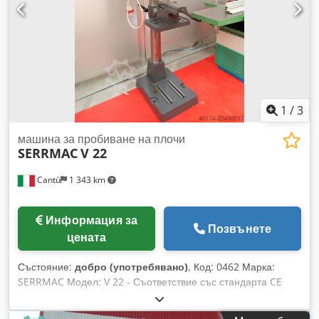
1
/
3
машина за пробиване на плочи
SERRMAC
V 22
Cantù
1 343 km
Информация за
Позвънете
цената
Състояние:
добро (употребявано)
, Код: 0462 Марка:
SERRMAC Модел: V 22 - Съответствие със стандарта CE
Конзолна бормашина с въртяща се маса за машинни
цехове, работилници, дърводелски цехове и други