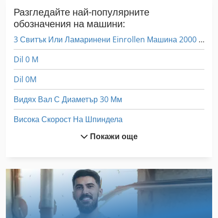
Разгледайте най-популярните
обозначения на машини:
3 Свитък Или Ламаринени Einrollen Машина 2000 Mm
Dil 0 M
Dil 0M
Видях Вал С Диаметър 30 Мм
Висока Скорост На Шпиндела
Покажи още
Вмъкване На Машина
Вмъкване На Машини
Коригиране На Шпиндела
Лента Rp