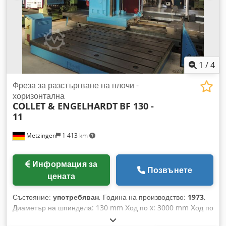
1
/
4
Фреза за разстъргване на плочи -
хоризонтална
COLLET & ENGELHARDT
BF 130 -
11
Metzingen
1 413 km
Информация за
Позвънете
цената
Състояние:
употребяван
, Година на производство:
1973
,
Диаметър на шпиндела: 130 mm Ход по x: 3000 mm Ход по
y: 2000 mm Обща необходима мощност: 4,5 kW Тегло на