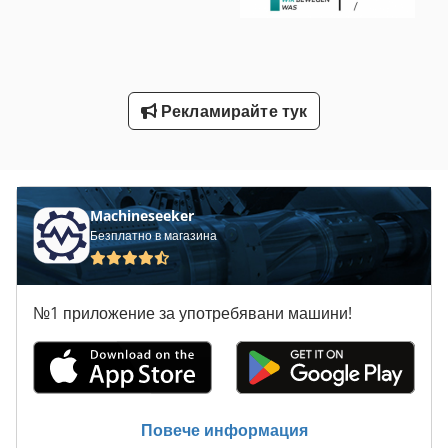
Свързване На Машина
Сгъване На Машина
Усъвършенстване На Машина
Рекламирайте тук
Усъвършенстване На Машини
Фрезоване На Шпиндела
Machineseeker
Безплатно в магазина
№1 приложение за употребявани машини!
Повече информация