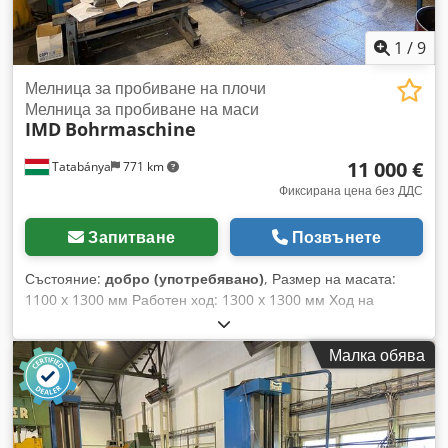
1
/
9
Мелница за пробиване на плочи
Мелница за пробиване на маси
IMD
Bohrmaschine
11 000 €
Tatabánya
771 km
Фиксирана цена без ДДС
Запитване
Позвънете
Състояние:
добро (употребявано)
, Размер на масата:
1100 x 1300 мм Работен ход: 1300 x 1300 мм Ход на
шпиндела: 500 мм Dkjdpfxjh T T Aqs Ag Dsr
Малка обява