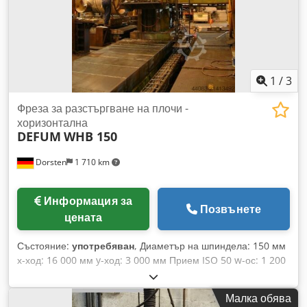
аксесоари за Вашата работилница Искате да продадете
машини, производствени линии или Вашето предприятие?
Свържете се с нас. Още оферти ще намерите на нашия
уебсайт. Оглед на място е възможен след предварителна
уговорка. Очакваме с нетърпение Вашето посещение.
Вашият екип на Markus Hirsch Dkjdpfx Aeyuqkujg Dor
1
/
3
Фреза за разстъргване на плочи -
хоризонтална
DEFUM
WHB 150
Dorsten
1 710 km
Информация за
Позвънете
цената
Състояние:
употребяван
, Диаметър на шпиндела: 150 мм
х-ход: 16 000 мм y-ход: 3 000 мм Прием ISO 50 w-ос: 1 200
мм Обща нужда от мощност: 30 kW Допълнителни данни:
Плъзгащ блок (Ram) (мм): 380 x 380 Ход на плъзгащия блок
Малка обява
(Рам) (мм): 500 Включва: Вертикална глава ISO 50 4-осен