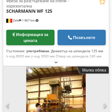
Фреза за разстъргване на плочи -
хоризонтална
SCHARMANN
WF 125
Zele
1 867 km
Информация за
Позвънете
цената
Състояние:
употребяван
, Диаметър на шпиндела 125 мм
x-ход 8000 мм y-ход 3000 мм Отвор на шпиндела 240 мм
w-ос 1650 мм Обща мощност . kW Включва: Конус на
шпиндела 240 (конус ISA60) Втори шпиндел 125 мм
Малка обява
(метричен конус 80) Фейслихт Ø 1.000 мм Обороти/мин. 1-
55 (безстепенно) Ход на фейслихта 380 мм Заден център
Техническите данни са предоставени от производителя или
оператора и са без ангажимент от наша страна. Запазваме
си правото на междинна продажба; важат единствено
нашите общи условия за търговия и продажба. За нас над
400 собствени машини в склада над 15 000 м² складова
площ, кранова мощност 70 тона над 10 000 артикула