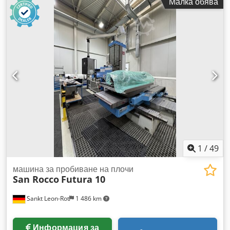
Малка обява
дължина на подаване по ос Z:
1 500 мм
, диаметър на
вретеното:
130 мм
, натоварване на масата:
25 000 кг
,
дължина на масата:
2 200 мм
, ширина на масата:
2 200
мм
, общо тегло:
36 000 кг
, мощност:
37 kW (50,31 к.с.)
,
Предлагаме тази бормашина TOS HULIN WD130A,
произведена през 1998 г., в много добро състояние.
Производител: TOS HULIN Dedpfx Agoymmgpe Dokr
Модел: WD130A Година на производство: 1998 Състояние:
Много добро Тип машина: Бормашина Ако имате въпроси
или се нуждаете от допълнителна информация, можете да
ни изпратите съобщение или да ни се обадите.
1
/
49
машина за пробиване на плочи
San Rocco
Futura 10
Sankt Leon-Rot
1 486 km
Информация за