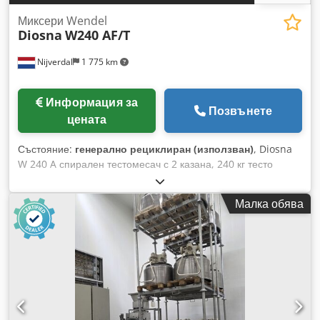
Миксери Wendel
Diosna
W240 AF/T
Nijverdal
1 775 km
Информация за
Позвънете
цената
Състояние:
генерално рециклиран (използван)
, Diosna
W 240 A спирален тестомесач с 2 казана, 240 кг тесто
Двускоростно задвижване с фрикционни колела и честотен
инвертор Оригинален цифров контролен панел Diosna
Малка обява
Скребок за тесто Измерване на температурата По-кратко
време за месене Бързи последователни цикли на тестото
По-ниско затопляне на тестото Djdpfx Alsv S Aafexsck
Боядисана конструкция Оптимален за всички видове тесто
Производителност с брашно: 150 кг Капацитет на казана:
370 литра