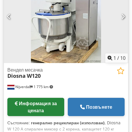
казана: 190 литра
1
/
10
Вендел месачка
Diosna
W120
Nijverdal
1 775 km
Информация за
Позвънете
цената
Състояние:
генерално рециклиран (използван)
, Diosna
W 120 A спирален миксер с 2 корена, капацитет 120 кг