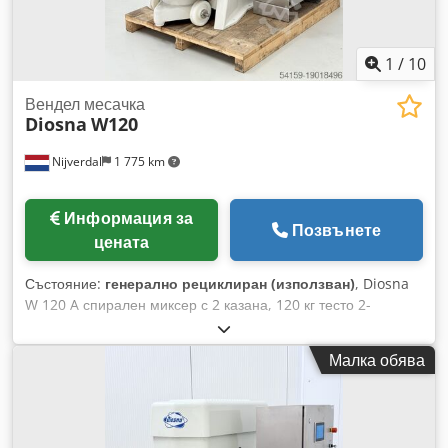
1
/
10
Вендел месачка
Diosna
W120
Nijverdal
1 775 km
Информация за
Позвънете
цената
Състояние:
генерално рециклиран (използван)
, Diosna
W 120 A спирален миксер с 2 казана, 120 кг тесто 2-
степенно фрикционно задвижване с честотен инвертор
Дигитален управляващ панел Фрикционно задвижване по-
Малка обява
кратко време за месене бърза обработка на поредица от
теста по-ниско загряване на тестото боядисано изпълнение
оптимално подходящ за всички видове тесто Dsdpfx Alewfp
Easxeck Производителност при брашно: 75 кг Обем на