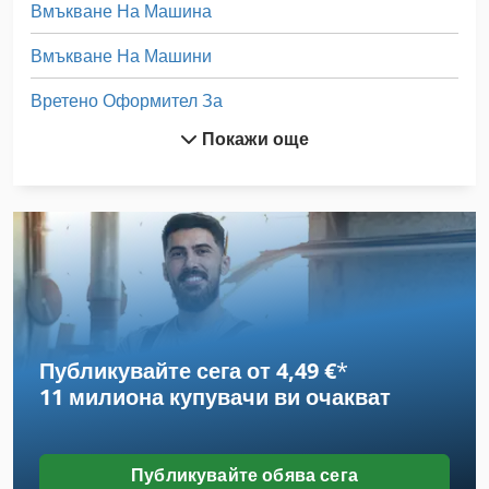
Вмъкване На Машина
Вмъкване На Машини
Вретено Оформител За
Покажи още
Диспергиране На Машина
Лента Rp
Лист За Почистване На Машини
Машина За Заваряване На Окото
Машина За Миене На Стъкла
Публикувайте сега от 4,49 €
*
Намаляване На Машина
11 милиона купувачи
ви очакват
Перална Машина На Част От
Пиле На Дърво
Публикувайте обява сега