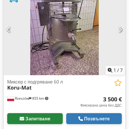
гаранция - вземане от склад - опция за доставка - цена по
запитване
1
/
7
Миксер с подгряване 60 л
Koru-Mat
3 500 €
Rzeszów
855 km
Фиксирана цена без ДДС
Запитване
Позвънете