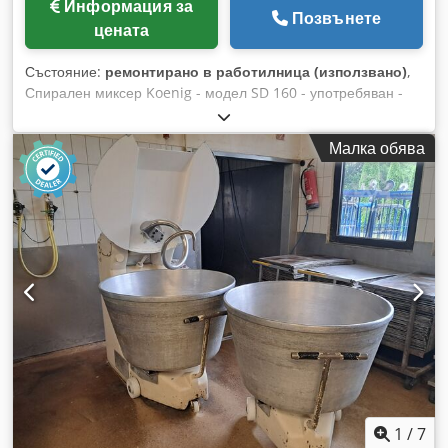
Информация за
Позвънете
цената
Състояние:
ремонтирано в работилница (използвано)
,
Спирален миксер Koenig - модел SD 160 - употребяван -
капацитет 160 кг тесто Dcodpfx Aloznwr Rexsk - електронно
управление - 1 изваждаща се дежа (нова) - машината е
Малка обява
след ревизия - вземане от склад/възможна доставка - цена
при запитване
1
/
7