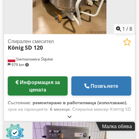
1
/
8
Спирален смесител
König
SD 120
Siemianowice Śląskie
979 km
Информация за
Позвънете
цената
Състояние:
ремонтирано в работилница (използвано)
,
срок на гаранцията:
6 месеци
, Спирална миксер Koenig SD
120 - употребяван - година на производство: неизвестна
Dcedpfx Asy Rqz Telxjk - капацитет: 120 кг тесто (около 180
Малка обява
литра) - 2 изваждащи се казана - ръчно управление - 2
скорости - машина след основен ремонт - 6-месечна