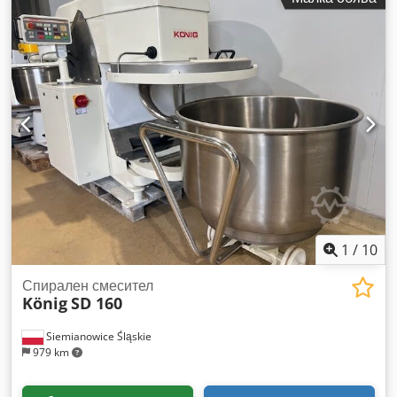
1
/
10
Спирален смесител
König
SD 160
Siemianowice Śląskie
979 km