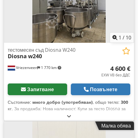
1
/
10
тестомесен съд Diosna W240
Diosna
w240
4 600 €
Vriezenveen
1 770 km
EXW VB без ДДС
Запитване
Позвънете
Състояние:
много добро (употребяван)
, общо тегло:
300
кг
, За продажба: Нова наличност: Купи за тесто Diosna за
миксери W240 (A) В отлично състояние! На склад: 7 броя
Цена за брой: €4600 EXW При покупка на повече бройки се
Малка обява
предлага отстъпка по стъпкова скала. Възможна е
инспекция и оглед на място. Dcedpfx Aljx Ahcvsxjk С