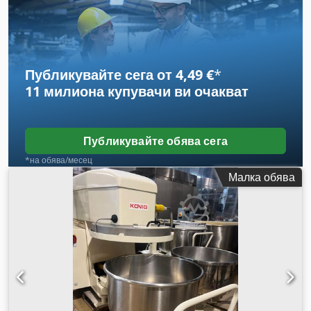
време за месене бърза последователност на тестото по-
малко загряване на тестото боядисано изпълнение
оптимален за всички видове тесто Капацитет за брашно
150 кг Обем на казана 370 литра
Публикувайте сега от 4,49 €
*
11 милиона купувачи
ви очакват
Публикувайте обява сега
*на обява/месец
Малка обява