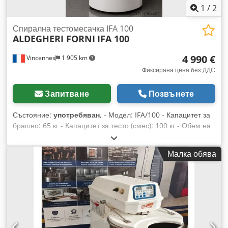
1
/
2
Спирална тестомесачка IFA 100
ALDEGHERI FORNI
IFA 100
4 990 €
Vincennes
1 905 km
Фиксирана цена без ДДС
Запитване
Позвънете
Състояние:
употребяван
, - Модел: IFA/100 - Капацитет за
брашно: 65 кг - Капацитет за тесто (смес): 100 кг - Обем на
казана: 145 литра - Мощност: 5,7 kW - Размери (Ш x Д x В):
75 x 120 x 152 см - Тегло: 480 кг - Рамка: усилена
Малка обява
стоманена конструкция на колела - Двигатели: 2
двускоростни двигателя (един за спиралата, един за
казана) - Казан, спирала, централен стълб и предпазител:
от неръждаема стомана Употребяваният стационарен
спирален миксер IFA 100 е професионална машина,
разработена за хлебари и сладкари, които търсят висока
производителност, надеждност и оптимални разходи.