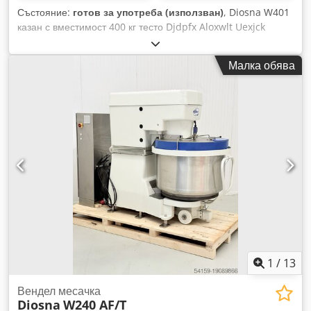
Състояние:
готов за употреба (използван)
, Diosna W401
казан с вместимост 400 кг тесто Djdpfx Aloxwlt Uexjck
Малка обява
1
/
13
Вендел месачка
Diosna
W240 AF/T