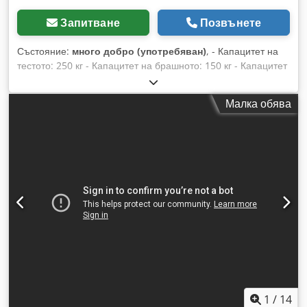
Запитване
Позвънете
Състояние:
много добро (употребяван)
, - Капацитет на
тестото: 250 кг - Капацитет на брашното: 150 кг - Капацитет
на купата: 320 л - Модел: scsx banco 250 Dsdpswxvlgofx
Alxjck - Изпускателна маса и делител - Изпускане отляво -
Малка обява
2 скорости - 2 таймера - Захранващо напрежение: 380V -
Мощност: 9 kW
1
/
14