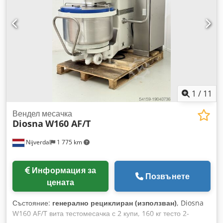
1
/
11
Вендел месачка
Diosna
W160 AF/T
Nijverdal
1 775 km
Информация за
Позвънете
цената
Състояние:
генерално рециклиран (използван)
, Diosna
W160 AF/T вита тестомесачка с 2 купи, 160 кг тесто 2-