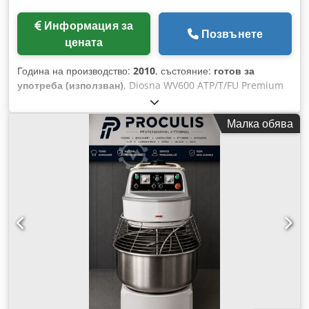
Информация за
Позвънете
цената
Година на производство:
2010
, състояние:
готов за
употреба (използван)
, Diosna WV600 ATP/T/FU Premium
спирален месач с 4 купи, капацитет 600 кг тесто Година на
производство: 2010 2 скорости с честотен инвертор Зъбно
Малка обява
колело задвижване Дигитален Siemens Simatic Multi Touch
панел Тестомесач със сензор за температура По-кратко
време за месене Бърза последователност при смяна на
тесто Dcodpfswa Sz Tex Alxek По-малко загряване на
тестото Иноксова конструкция Оптимален за всички видове
тесто Капацитет за брашно: 375 кг Капацитет на купата:
1020 литра