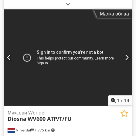
тесто. 2-степенна трансмисия с фрикционни колела и
честотен инвертор. Dcodpozfiyuefx Alxok Дигитален
Малка обява
контролен панел. Трансмисия с фрикционни колела.
Скрепер за тесто. По-кратко време за месене. Бърза
последователност на обработка на тестото. По-ниско
нагряване на тестото. Боядисано изпълнение. Оптимален
за всички видове тесто. Производителност при брашно: 75
кг. Обем на корена: 190 литра.
1
/
14
Миксери Wendel
Diosna
WV600 ATP/T/FU
Nijverdal
1 775 km