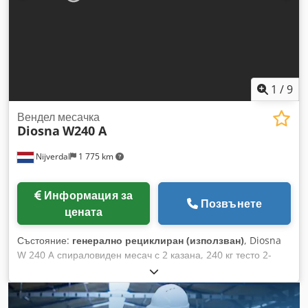
1
/
9
Вендел месачка
Diosna
W240 A
Nijverdal
1 775 km
Информация за
Позвънете
цената
Състояние:
генерално рециклиран (използван)
, Diosna
W 240 A спираловиден месач с 2 казана, 240 кг тесто 2-
степенно триене задвижване усилен мотор: първа скорост
18 kW, втора скорост 24 kW Dsdex Ttt Repfx Alxock
Дигитален панел за управление Скрелер за тесто по-кратко