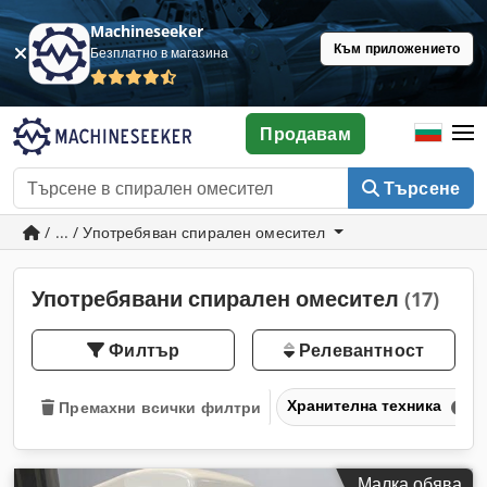
Machineseeker
Към приложението
Безплатно в магазина
Продавам
Търсене
/ ... / Употребяван спирален омесител
Употребявани спирален омесител
(17)
Филтър
Релевантност
Хранителна техника
Премахни всички филтри
Малка обява