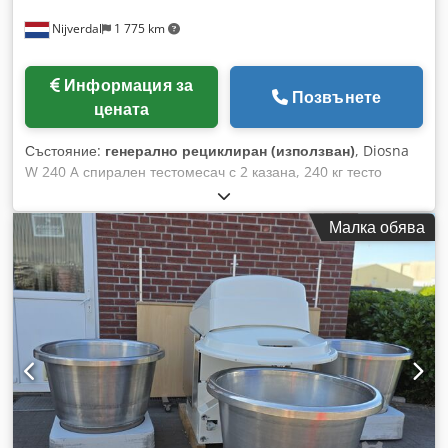
Nijverdal
1 775 km
Информация за
Позвънете
цената
Състояние:
генерално рециклиран (използван)
, Diosna
W 240 A спирален тестомесач с 2 казана, 240 кг тесто
Двускоростно задвижване с фрикционни колела и честотен
инвертор Оригинален цифров контролен панел Diosna
Малка обява
Скребок за тесто Dedpfx Alswhwrmoxjck Измерване на
температурата По-кратко време за месене Бързи
последователни цикли на тестото По-ниско затопляне на
тестото Боядисана конструкция Оптимален за всички
видове тесто Производителност с брашно: 150 кг Капацитет
на казана: 370 литра