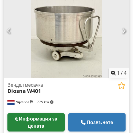
уважение, Leo Holland
1
/
4
Вендел месачка
Diosna
W401
Nijverdal
1 775 km
Информация за
Позвънете
цената