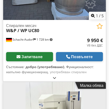
1
/
5
Спирален месач
W&P / WP
UC80
9 950 €
Schacht-Audorf
1 728 km
VB без ДДС
Запитване
Позвънете
Състояние:
добро (употребявано)
, Функционалност:
напълно функциониращ
, употребяван спирален
тестомесител Werner & Pfleiderer UC80, за 80 кг брашно на
казан, в пекарско състояние (добро състояние), подвижен,
Малка обява
с 2 таймера, месещо рамо от неръждаема стомана, с 1
неръждаем казан, при необходимост с до още 2 казана на
цена 2.500 € за брой Dcsdpfswwwf Esx Alxsk