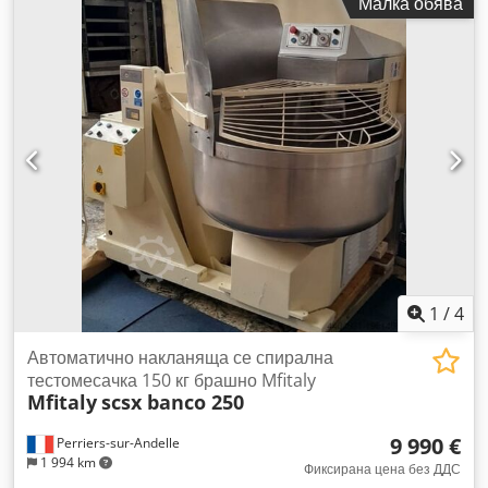
Малка обява
управление - Таймер: за двете скорости - Напрежение:
220V - Мощност: 2,2 kW - Тегло: 130 кг - Реновирано
оборудване: Оборудването се подготвя по заявка,
сроковете за вземане и връщане се уточняват при поръчка
(моля, поискaйте цена след реновиране)
1
/
4
Автоматично накланяща се спирална
тестомесачка 150 кг брашно Mfitaly
Mfitaly
scsx banco 250
9 990 €
Perriers-sur-Andelle
1 994 km
Фиксирана цена без ДДС