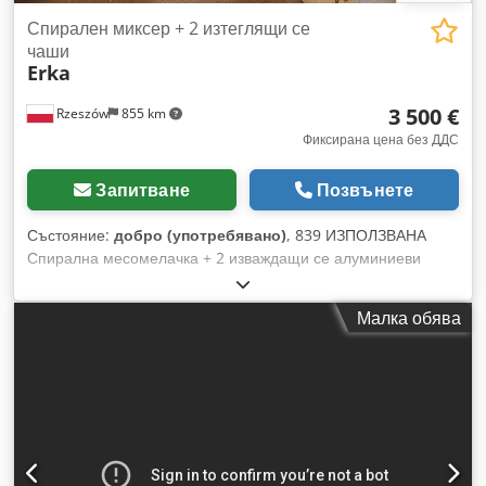
Спирален миксер + 2 изтеглящи се
чаши
Erka
3 500 €
Rzeszów
855 km
Фиксирана цена без ДДС
Запитване
Позвънете
Състояние:
добро (употребявано)
, 839 ИЗПОЛЗВАНА
Спирална месомелачка + 2 изваждащи се алуминиеви
дежи с вместимост ок. 120 кг тесто. ВЪНШНИ РАЗМЕРИ (в
см): - дължина: 134, - ширина: 95, - височина: 132,
Малка обява
РАЗМЕРИ НА ДЕЖАТА (в см): - височина: 53, - ширина горе:
90, - ширина долу: 67. ТЕХНИЧЕСКИ ДАННИ: - вместимост:
120 кг тесто - 2 скорости - обратен ход - таймери за 1-ва и
2-ра скорост Оборудването е налично за оглед в нашия
склад (36-068 Bachórz, Полша). Предлагат се платени
опции: транспорт / монтаж / пускане в експлоатация.
Обявената цена е нетна. Dcedpoualh Aofx Alxjk ГОВОРИМ
АНГЛИЙСКИ, НЕМСКИ, ФРЕНСКИ, РУСКИ, УКРАИНСКИ.