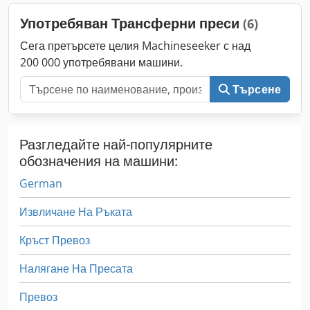
Германия, Испания, Франция, Бразилия, Унгария, Мексико,
Употребяван Трансферни преси
(6)
Бангладеш и над 200 преси за 40 японски клиента.
Гордеем се, че сме официален търговски партньор от 2020
Сега претърсете целия Machineseeker с над
г. и ще се радваме да се свържете с нас. Dcedof Rt Ubopfx
200 000 употребявани машини.
Antsk
Търсене
Разгледайте най-популярните
обозначения на машини:
German
Извличане На Ръката
Кръст Превоз
Налягане На Пресата
Превоз