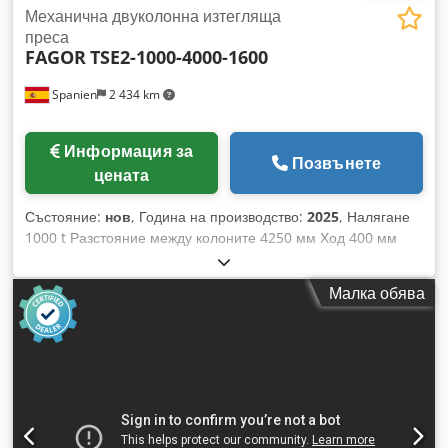
Механична двуколонна изтегляща
преса
FAGOR
TSE2-1000-4000-1600
Spanien
2 434 km
Информация за
Позвънете
цената
Състояние:
нов
, Година на производство:
2025
, Налягане
1000 t Разстояние между колоните 4250 мм Ход 400 мм
Управление SIEMENS S7-1500F Размер на масата –
надлъжно 4000 мм Размер на масата – напречно 1600 мм
Малка обява
Обща необходима мощност 200 kW Тегло на машината ок.
250 t Необходима площ ок. 7,5 x 4,8 x 7,4 м Тази нова
трансферна преса FAGOR TSE2-1000-4000-1600 е налична
веднага!! ОПИСАНИЕ: Нова трансферна преса!!
Съхранявана и никога не е била монтирана. КОМПЛЕКТ с
електронен балков трансфер 0-800 мм ход и 500-1300 мм
разстояние между транспортьорните ленти. Подем = 0-150
мм. 2 изтеглящи се маси с Т-образна форма. Макс. общо