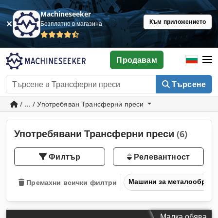
Machineseeker
Към приложението
Безплатно в магазина
Продавам
Търсене
/ ... / Употребяван Трансферни преси
Употребявани Трансферни преси
(6)
Филтър
Релевантност
Машини за металообраб
Премахни всички филтри
Малка обява