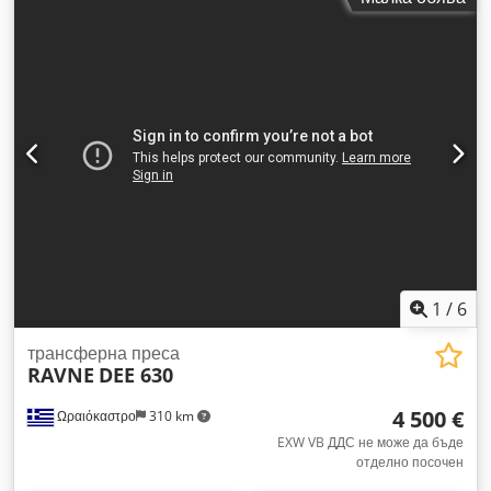
1
/
6
трансферна преса
RAVNE
DEE 630
4 500 €
Ωραιόκαστρο
310 km
EXW VB ДДС не може да бъде
отделно посочен