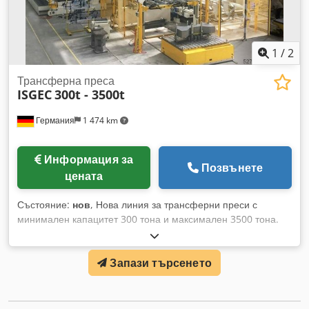
1
/
2
Трансферна преса
ISGEC
300t - 3500t
Германия
1 474 km
Информация за
Позвънете
цената
Състояние:
нов
, Нова линия за трансферни преси с
минимален капацитет 300 тона и максимален 3500 тона.
Предлагаме нови механични и хидравлични преси за
различни приложения, индивидуално съобразени с вашите
Запази търсенето
нужди. Посочете вашите изисквания и ще изготвим
атрактивна оферта с монтаж и сервизно обслужване. ISGEC
достави през последните години машини в повече от 26
страни, включително Тайланд, Индонезия, Виетнам, САЩ,