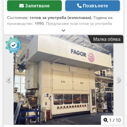
Запитване
Позвънете
Състояние:
готов за употреба (използван)
, Година на
производство:
1990
, Предлагаме този готов за употреба
трансферен прес RAVNE DEE 630, произведен през 1990 г.
Производител: RAVNE Dcjdpfxjzbta So Antjk Модел: DEE
Малка обява
630 Година на производство: 1990 Състояние: готов за
употреба Идентификатор на категория: 1122
Идентификатор на тип: 1489 Тип машина: трансферен
прес Ако имате въпроси или се нуждаете от допълнителна
информация, не се колебайте да ни изпратите съобщение
или да ни се обадите.
1
/
10